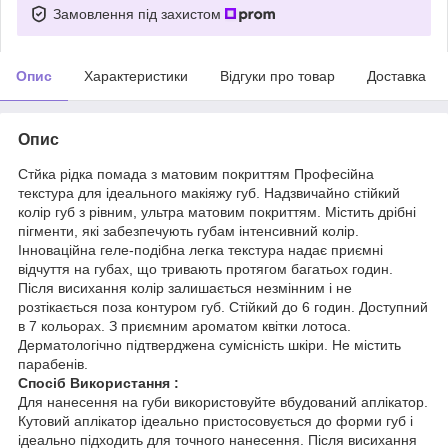
Замовлення під захистом
Опис
Характеристики
Відгуки про товар
Доставка
Опис
Стйка рідка помада з матовим покриттям Професійна
текстура для ідеального макіяжу губ. Надзвичайно стійкий
колір губ з рівним, ультра матовим покриттям. Містить дрібні
пігменти, які забезпечують губам інтенсивний колір.
Інноваційна геле-подібна легка текстура надає приємні
відчуття на губах, що тривають протягом багатьох годин.
Після висихання колір залишається незмінним і не
розтікається поза контуром губ. Стійкий до 6 годин. Доступний
в 7 кольорах. З приємним ароматом квітки лотоса.
Дерматологічно підтверджена сумісність шкіри. Не містить
парабенів.
Спосіб Використання :
Для нанесення на губи використовуйте вбудований аплікатор.
Кутовий аплікатор ідеально пристосовується до форми губ і
ідеально підходить для точного нанесення. Після висихання