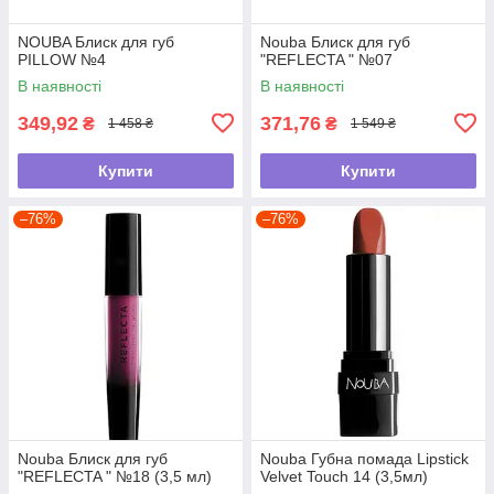
NOUBA Блиск для губ
Nouba Блиск для губ
PILLOW №4
"REFLECTA " №07
В наявності
В наявності
349,92
371,76
₴
₴
1 458 ₴
1 549 ₴
Купити
Купити
–76%
–76%
Nouba Блиск для губ
Nouba Губна помада Lipstick
"REFLECTA " №18 (3,5 мл)
Velvet Touch 14 (3,5мл)