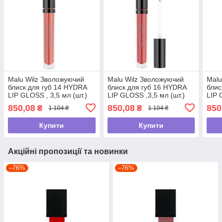
Malu Wilz Зволожуючий
Malu Wilz Зволожуючий
Malu
блиск для губ 14 HYDRA
блиск для губ 16 HYDRA
блис
LIP GLOSS , 3,5 мл (шт.)
LIP GLOSS ,3,5 мл (шт.)
LIP 
850,08
850,08
850
₴
₴
1 104 ₴
1 104 ₴
Купити
Купити
Акційні пропозиції та новинки
–76%
–76%