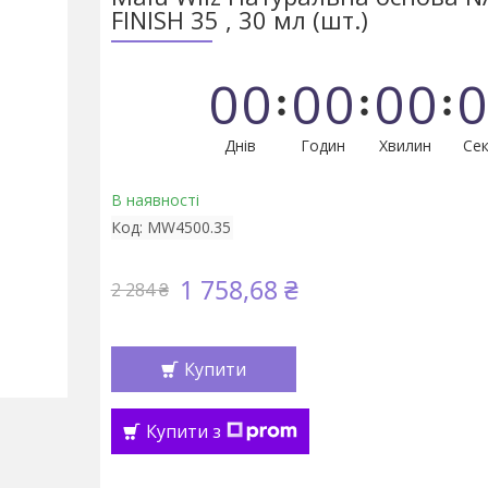
FINISH 35 , 30 мл (шт.)
0
0
0
0
0
0
0
Днів
Годин
Хвилин
Сек
В наявності
Код:
MW4500.35
1 758,68 ₴
2 284 ₴
Купити
Купити з