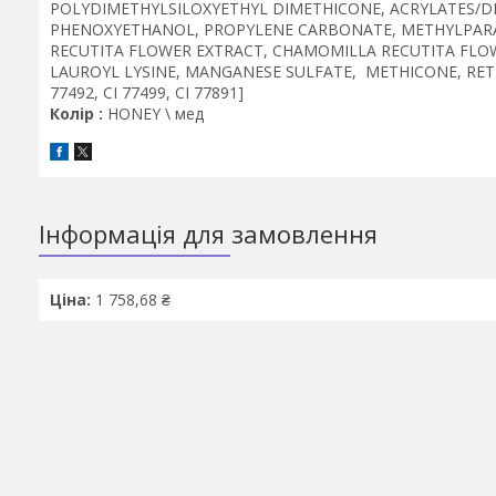
POLYDIMETHYLSILOXYETHYL DIMETHICONE, ACRYLATES/D
PHENOXYETHANOL, PROPYLENE CARBONATE, METHYLPARA
RECUTITA FLOWER EXTRACT, CHAMOMILLA RECUTITA FLOW
LAUROYL LYSINE, MANGANESE SULFATE, METHICONE, RETIN
77492, CI 77499, CI 77891]
Колір :
HONEY \ мед
Інформація для замовлення
Ціна:
1 758,68 ₴