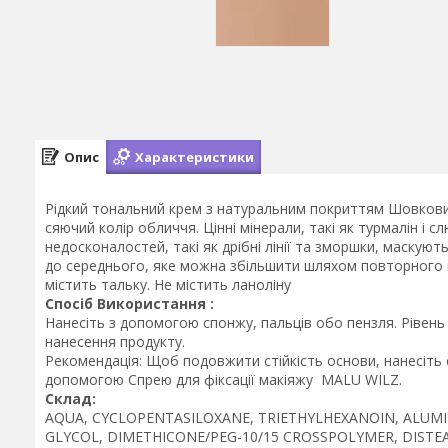
Опис
Характеристики
Рідкий тональний крем з натуральним покриттям Шовковист
сяючий колір обличчя. Цінні мінерали, такі як турмалін і 
недосконалостей, такі як дрібні лінії та зморшки, маскують
до середнього, яке можна збільшити шляхом повторного н
містить тальку. Не містить ланоліну
Спосіб Використання :
Нанесіть з допомогою спонжу, пальців обо пензля. Ріве
нанесення продукту.
Рекомендація: Щоб подовжити стійкість основи, нанесіть
допомогою Спрею для фіксації макіяжу MALU WILZ.
Склад:
AQUA, CYCLOPENTASILOXANE, TRIETHYLHEXANOIN, ALUM
GLYCOL, DIMETHICONE/PEG-10/15 CROSSPOLYMER, DISTE