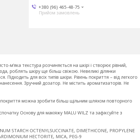
+380 (96) 465-48-75
Прийом замовлень
о-м’яка текстура розчиняється на шкірі і створює рівний,
слюда, роблять шкіру ще більш свіжою. Невеликі ділянки
ся. Підходить для всіх типів шкіри. Рівень покриття – від легкого
анесення. Зручний дозатор. Не містить ароматизаторів. Не
нь покриття можна зробити більш щільним шляхом повторного
 спочатку Основу для макіяжу MALU WILZ та зафіксуйте з
INUM STARCH OCTENYLSUCCINATE, DIMETHICONE, PROPYLENE
ARDIMONIUM HECTORITE, MICA, PEG-9