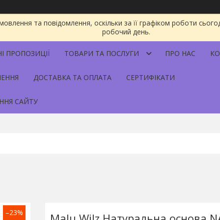
овлення та повідомлення, оскільки за її графіком роботи сього
робочий день.
НІ ПРОПОЗИЦІЇ
ТОВАРИ ТА ПОСЛУГИ
ПРО НАС
КО
НЕННЯ
ДОСТАВКА ТА ОПЛАТА
СЕРТИФІКАТИ
ННЯ САЙТУ
–23%
Malu Wilz Натуральна основа 