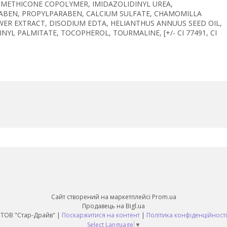
IMETHICONE COPOLYMER, IMIDAZOLIDINYL UREA,
BEN, PROPYLPARABEN, CALCIUM SULFATE, CHAMOMILLA
ER EXTRACT, DISODIUM EDTA, HELIANTHUS ANNUUS SEED OIL,
YL PALMITATE, TOCOPHEROL, TOURMALINE, [+/- CI 77491, CI
Сайт створений на маркетплейсі
Prom.ua
Продавець на Bigl.ua
ТОВ "Стар-Драйв" |
Поскаржитися на контент
|
Політика конфіденційності
Select Language
▼