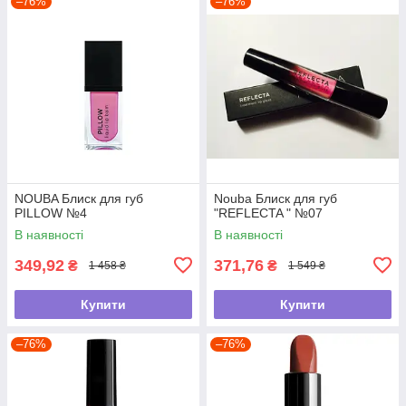
–76%
–76%
NOUBA Блиск для губ
Nouba Блиск для губ
PILLOW №4
"REFLECTA " №07
В наявності
В наявності
349,92
371,76
₴
₴
1 458 ₴
1 549 ₴
Купити
Купити
–76%
–76%