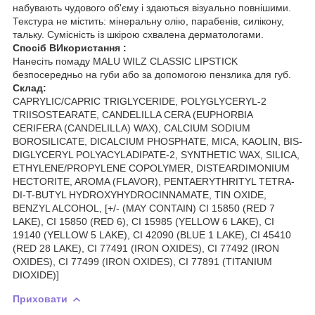
набувають чудового об'єму і здаються візуально повнішими.
Текстура не містить: мінеральну олію, парабенів, силікону,
тальку. Сумісність із шкірою схвалена дерматологами.
Спосіб ВИкористання :
Нанесіть помаду MALU WILZ CLASSIC LIPSTICK
безпосередньо на губи або за допомогою пензлика для губ.
Склад:
CAPRYLIC/CAPRIC TRIGLYCERIDE, POLYGLYCERYL-2
TRIISOSTEARATE, CANDELILLA CERA (EUPHORBIA
CERIFERA (CANDELILLA) WAX), CALCIUM SODIUM
BOROSILICATE, DICALCIUM PHOSPHATE, MICA, KAOLIN, BIS-
DIGLYCERYL POLYACYLADIPATE-2, SYNTHETIC WAX, SILICA,
ETHYLENE/PROPYLENE COPOLYMER, DISTEARDIMONIUM
HECTORITE, AROMA (FLAVOR), PENTAERYTHRITYL TETRA-
DI-T-BUTYL HYDROXYHYDROCINNAMATE, TIN OXIDE,
BENZYL ALCOHOL, [+/- (MAY CONTAIN) CI 15850 (RED 7
LAKE), CI 15850 (RED 6), CI 15985 (YELLOW 6 LAKE), CI
19140 (YELLOW 5 LAKE), CI 42090 (BLUE 1 LAKE), CI 45410
(RED 28 LAKE), CI 77491 (IRON OXIDES), CI 77492 (IRON
OXIDES), CI 77499 (IRON OXIDES), CI 77891 (TITANIUM
DIOXIDE)]
Приховати