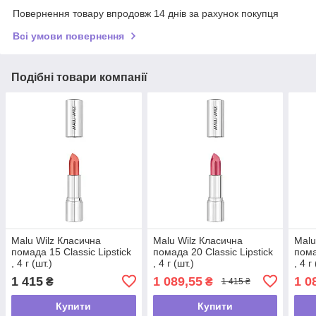
Повернення товару впродовж 14 днів за рахунок покупця
Всі умови повернення
Подібні товари компанії
Malu Wilz Класична
Malu Wilz Класична
Malu
помада 15 Classic Lipstick
помада 20 Classic Lipstick
пома
, 4 г (шт.)
, 4 г (шт.)
, 4 г
1 415
1 089,55
1 0
₴
₴
1 415 ₴
Купити
Купити