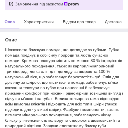
Замовлення під захистом
Опис
Характеристики
Відгуки про товар
Доставка
Опис
Шовковиста блискуча помада, що доглядає за губами. Губна
помада поєднує в собі силу природи та якість сучасної
помади. Кремова текстура містить не менше 80 % інгредієнтів
натурального походження, таких як карприлік/каприновий
тригліцерид, легка олія для догляду за шкірою та 100 %
натуральний віск, що забезпечує бархатистість губ. Олія для
догляду за шкірою, що міститься в помаді, забезпечує м'яке
ковзання текстури по губах при нанесенні й забезпечує
приємний комфорт при носінні, рівномірний зовнішній вигляд і
відчуття м'якості на губах. Велика кольорова гама відповідає
всім вимогам клієнтів і підходить для всіх типів шкіри (також
підходить для чутливої ​​шкіри). Фарбуючі компоненти, такі як
пігменти мінерального походження, забезпечують ніжну
блискучу інтенсивність кольору та створюють шовковистий та
природний відтінок. Завдяки елегантному блиску губи