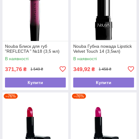
Nouba Блиск для губ
Nouba Губна помада Lipstick
"REFLECTA " №18 (3,5 мл)
Velvet Touch 14 (3,5мл)
В наявності
В наявності
371,76
349,92
₴
₴
1 549 ₴
1 458 ₴
Купити
Купити
–76%
–76%