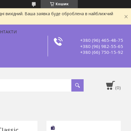
Кошик
дні вихідний. Ваша заявка буде оброблена в найближчий
НТАКТИ
+380 (96) 465-48-75
+380 (96) 982-55-65
+380 (66) 750-15-92
lassic