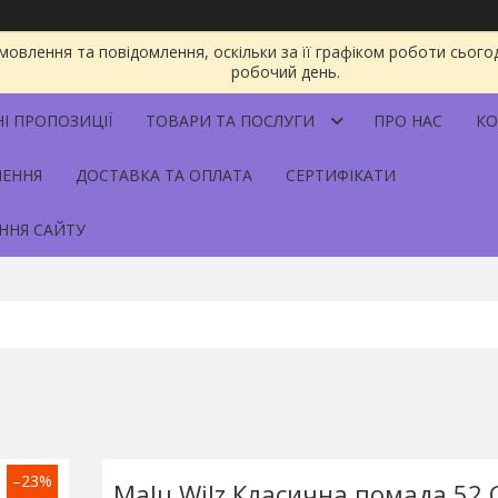
овлення та повідомлення, оскільки за її графіком роботи сього
робочий день.
НІ ПРОПОЗИЦІЇ
ТОВАРИ ТА ПОСЛУГИ
ПРО НАС
КО
НЕННЯ
ДОСТАВКА ТА ОПЛАТА
СЕРТИФІКАТИ
ННЯ САЙТУ
–23%
Malu Wilz Класична помада 52 C