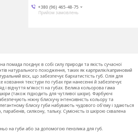
+380 (96) 465-48-75
Прийом замовлень
а помада поєднує в собі силу природи та якість сучасної
нтів натурального походження, таких як карприлік/каприновий
туральний віск, що забезпечує бархатистість губ. Олія для
ке ковзання текстури по губах при нанесенні й забезпечує
д і відчуття м'якості на губах. Велика кольорова гама
 шкіри (також підходить для чутливої ​​шкіри). Фарбуючі
абезпечують ніжну блискучу інтенсивність кольору та
легантному блиску губи набувають чудового об'єму і здаються
 парабенів, силікону, тальку. Сумісність із шкірою схвалена
ьо на губи або за допомогою пензлика для губ.