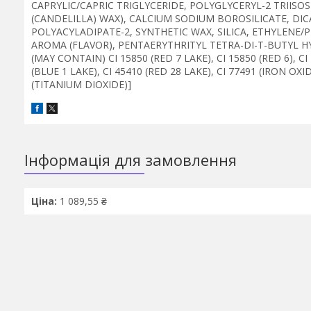
CAPRYLIC/CAPRIC TRIGLYCERIDE, POLYGLYCERYL-2 TRIISO
(CANDELILLA) WAX), CALCIUM SODIUM BOROSILICATE, DIC
POLYACYLADIPATE-2, SYNTHETIC WAX, SILICA, ETHYLEN
AROMA (FLAVOR), PENTAERYTHRITYL TETRA-DI-T-BUTYL H
(MAY CONTAIN) CI 15850 (RED 7 LAKE), CI 15850 (RED 6), CI
(BLUE 1 LAKE), CI 45410 (RED 28 LAKE), CI 77491 (IRON OXID
(TITANIUM DIOXIDE)]
Інформація для замовлення
Ціна:
1 089,55 ₴