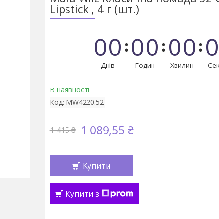
Lipstick , 4 г (шт.)
0
0
0
0
0
0
0
Днів
Годин
Хвилин
Сек
В наявності
Код:
MW4220.52
1 089,55 ₴
1 415 ₴
Купити
Купити з