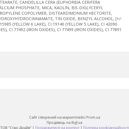
STEARATE, CANDELILLA CERA (EUPHORBIA CERIFERA
ALCIUM PHOSPHATE, MICA, KAOLIN, BIS-DIGLYCERYL
E/PROPYLENE COPOLYMER, DISTEARDIMONIUM HECTORITE,
YDROXYHYDROCINNAMATE, TIN OXIDE, BENZYL ALCOHOL, [+/-
 15985 (YELLOW 6 LAKE), CI 19140 (YELLOW 5 LAKE), CI 42090
ES), CI 77492 (IRON OXIDES), CI 77499 (IRON OXIDES), CI 77891
Сайт створений на маркетплейсі
Prom.ua
Продавець на Bigl.ua
ТОВ "Стар-Драйв" |
Поскаржитися на контент
|
Політика конфіденційності