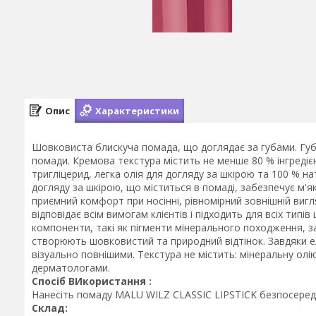
Опис
Характеристики
Шовковиста блискуча помада, що доглядає за губами. Губн
помади. Кремова текстура містить не менше 80 % інгредіє
тригліцерид, легка олія для догляду за шкірою та 100 % на
догляду за шкірою, що міститься в помаді, забезпечує м'я
приємний комфорт при носінні, рівномірний зовнішній вигля
відповідає всім вимогам клієнтів і підходить для всіх типів
компоненти, такі як пігменти мінерального походження, з
створюють шовковистий та природний відтінок. Завдяки е
візуально повнішими. Текстура не містить: мінеральну олію,
дерматологами.
Спосіб ВИкористання :
Нанесіть помаду MALU WILZ CLASSIC LIPSTICK безпосередн
Склад: