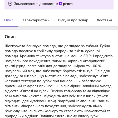
Замовлення під захистом
Опис
Характеристики
Відгуки про товар
Доставка
Опис
Шовковиста блискуча помада, що доглядає за губами. Губна
помада поєднує в собі силу природи та якість сучасної
помади. Кремова текстура містить не менше 80 % інгредієнтів
натурального походження, таких як карприлік/каприновий
тригліцерид, легка олія для догляду за шкірою та 100 %
натуральний віск, що забезпечує бархатистість губ. Олія для
догляду за шкірою, що міститься в помаді, забезпечує м'яке
ковзання текстури по губах при нанесенні й забезпечує
приємний комфорт при носінні, рівномірний зовнішній вигляд і
відчуття м'якості на губах. Велика кольорова гама відповідає
всім вимогам клієнтів і підходить для всіх типів шкіри (також
підходить для чутливої ​​шкіри). Фарбуючі компоненти, такі як
пігменти мінерального походження, забезпечують ніжну
блискучу інтенсивність кольору та створюють шовковистий та
природний відтінок. Завдяки елегантному блиску губи