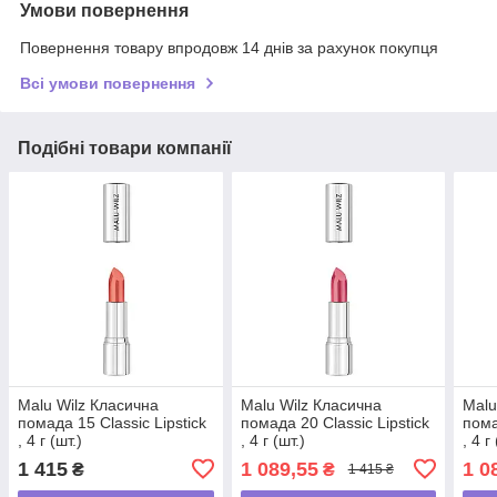
Умови повернення
Повернення товару впродовж 14 днів за рахунок покупця
Всі умови повернення
Подібні товари компанії
Malu Wilz Класична
Malu Wilz Класична
Malu
помада 15 Classic Lipstick
помада 20 Classic Lipstick
пома
, 4 г (шт.)
, 4 г (шт.)
, 4 г
1 415
1 089,55
1 0
₴
₴
1 415 ₴