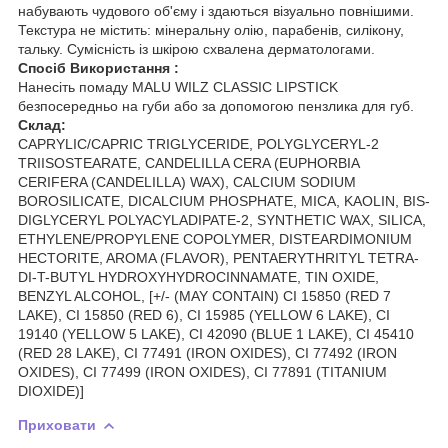
набувають чудового об'єму і здаються візуально повнішими.
Текстура не містить: мінеральну олію, парабенів, силікону,
тальку. Сумісність із шкірою схвалена дерматологами.
Спосіб Використання :
Нанесіть помаду MALU WILZ CLASSIC LIPSTICK
безпосередньо на губи або за допомогою пензлика для губ.
Склад:
CAPRYLIC/CAPRIC TRIGLYCERIDE, POLYGLYCERYL-2
TRIISOSTEARATE, CANDELILLA CERA (EUPHORBIA
CERIFERA (CANDELILLA) WAX), CALCIUM SODIUM
BOROSILICATE, DICALCIUM PHOSPHATE, MICA, KAOLIN, BIS-
DIGLYCERYL POLYACYLADIPATE-2, SYNTHETIC WAX, SILICA,
ETHYLENE/PROPYLENE COPOLYMER, DISTEARDIMONIUM
HECTORITE, AROMA (FLAVOR), PENTAERYTHRITYL TETRA-
DI-T-BUTYL HYDROXYHYDROCINNAMATE, TIN OXIDE,
BENZYL ALCOHOL, [+/- (MAY CONTAIN) CI 15850 (RED 7
LAKE), CI 15850 (RED 6), CI 15985 (YELLOW 6 LAKE), CI
19140 (YELLOW 5 LAKE), CI 42090 (BLUE 1 LAKE), CI 45410
(RED 28 LAKE), CI 77491 (IRON OXIDES), CI 77492 (IRON
OXIDES), CI 77499 (IRON OXIDES), CI 77891 (TITANIUM
DIOXIDE)]
Приховати