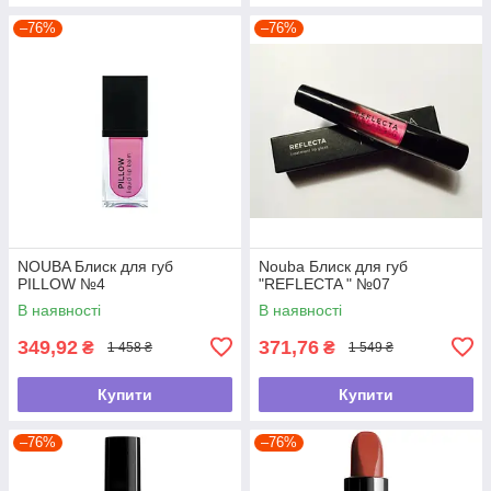
–76%
–76%
NOUBA Блиск для губ
Nouba Блиск для губ
PILLOW №4
"REFLECTA " №07
В наявності
В наявності
349,92
371,76
₴
₴
1 458 ₴
1 549 ₴
Купити
Купити
–76%
–76%