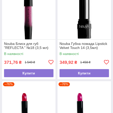
Nouba Блиск для губ
Nouba Губна помада Lipstick
"REFLECTA " №18 (3,5 мл)
Velvet Touch 14 (3,5мл)
В наявності
В наявності
371,76
349,92
₴
₴
1 549 ₴
1 458 ₴
Купити
Купити
–76%
–76%