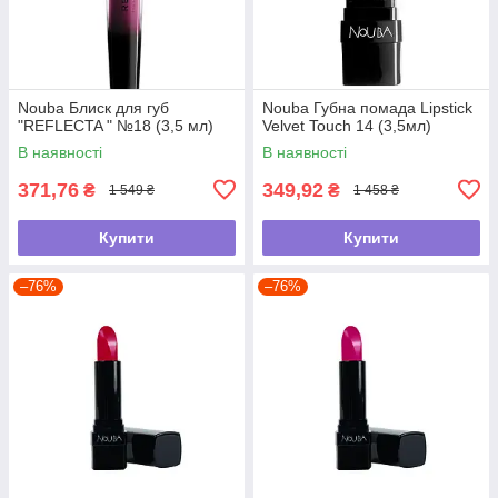
Nouba Блиск для губ
Nouba Губна помада Lipstick
"REFLECTA " №18 (3,5 мл)
Velvet Touch 14 (3,5мл)
В наявності
В наявності
371,76
349,92
₴
₴
1 549 ₴
1 458 ₴
Купити
Купити
–76%
–76%