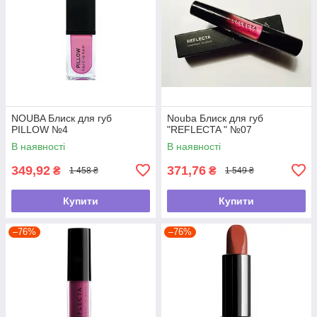
NOUBA Блиск для губ
Nouba Блиск для губ
PILLOW №4
"REFLECTA " №07
В наявності
В наявності
349,92
371,76
₴
₴
1 458 ₴
1 549 ₴
Купити
Купити
–76%
–76%