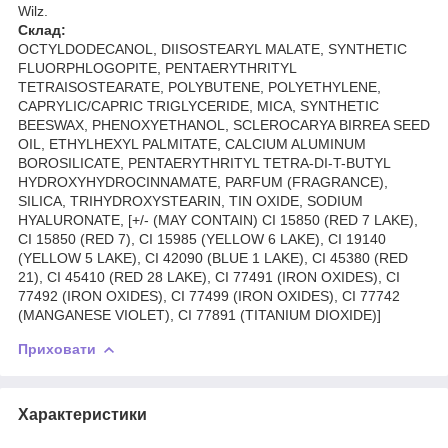
Wilz.
Склад:
OCTYLDODECANOL, DIISOSTEARYL MALATE, SYNTHETIC
FLUORPHLOGOPITE, PENTAERYTHRITYL
TETRAISOSTEARATE, POLYBUTENE, POLYETHYLENE,
CAPRYLIC/CAPRIC TRIGLYCERIDE, MICA, SYNTHETIC
BEESWAX, PHENOXYETHANOL, SCLEROCARYA BIRREA SEED
OIL, ETHYLHEXYL PALMITATE, CALCIUM ALUMINUM
BOROSILICATE, PENTAERYTHRITYL TETRA-DI-T-BUTYL
HYDROXYHYDROCINNAMATE, PARFUM (FRAGRANCE),
SILICA, TRIHYDROXYSTEARIN, TIN OXIDE, SODIUM
HYALURONATE, [+/- (MAY CONTAIN) CI 15850 (RED 7 LAKE),
CI 15850 (RED 7), CI 15985 (YELLOW 6 LAKE), CI 19140
(YELLOW 5 LAKE), CI 42090 (BLUE 1 LAKE), CI 45380 (RED
21), CI 45410 (RED 28 LAKE), CI 77491 (IRON OXIDES), CI
77492 (IRON OXIDES), CI 77499 (IRON OXIDES), CI 77742
(MANGANESE VIOLET), CI 77891 (TITANIUM DIOXIDE)]
Приховати
Характеристики