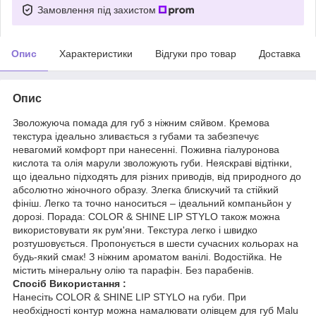
Замовлення під захистом
Опис
Характеристики
Відгуки про товар
Доставка
Опис
Зволожуюча помада для губ з ніжним сяйвом. Кремова
текстура ідеально зливається з губами та забезпечує
невагомий комфорт при нанесенні. Поживна гіалуронова
кислота та олія марули зволожують губи. Неяскраві відтінки,
що ідеально підходять для різних приводів, від природного до
абсолютно жіночного образу. Злегка блискучий та стійкий
фініш. Легко та точно наноситься – ідеальний компаньйон у
дорозі. Порада: COLOR & SHINE LIP STYLO також можна
використовувати як рум'яни. Текстура легко і швидко
розтушовується. Пропонується в шести сучасних кольорах на
будь-який смак! З ніжним ароматом ванілі. Водостійка. Не
містить мінеральну олію та парафін. Без парабенів.
Спосіб Використання :
Нанесіть COLOR & SHINE LIP STYLO на губи. При
необхідності контур можна намалювати олівцем для губ Malu