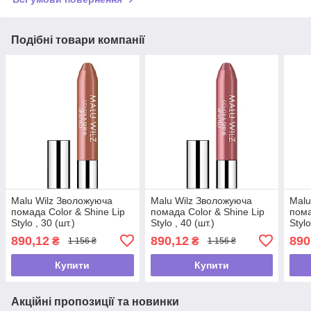
Подібні товари компанії
Malu Wilz Зволожуюча
Malu Wilz Зволожуюча
Malu
помада Color & Shine Lip
помада Color & Shine Lip
пома
Stylo , 30 (шт.)
Stylo , 40 (шт.)
Stylo
890,12
890,12
890
₴
₴
1 156 ₴
1 156 ₴
Купити
Купити
Акційні пропозиції та новинки