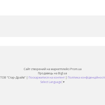
Сайт створений на маркетплейсі
Prom.ua
Продавець на Bigl.ua
ТОВ "Стар-Драйв" |
Поскаржитися на контент
|
Політика конфіденційності
Select Language
▼