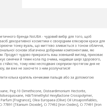
метичного бренда NoUBA - чудовий вибір для того, щоб
асіб декоративної косметики є своєрідним еліксиром краси для
творюючи тонку вуаль, що миттєво зливається з тоном обличчя,
 тональної основи збагачена добірними компонентами, які
и. Продукт чудово прикрасить ваш зовнішній вигляд, приховає
кує синячки й темні кола під очима, надавши шкірі здорового,
 стійкістю, тому ніякі несподівані сюрпризи протягом дня не
зу, ви вже не захочете з ним розлучатися!
лити кілька крапель кінчиками пальців або за допомогою
oxane, Peg-10 Dimethicone, Disteardimonium Hectorite,
lsilsesquioxane, Hdi/Trimethylol Hexyllactone Crosspolymer,
Parfum [Fragrance], Olea Europaea (Olive) Oil Unsaponifiables,
i 77891 [Titanium Dioxide], Ci 77492 [Iron Oxides], Ci 77491 [Iron