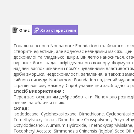
Опис
Характеристики
Тональна основа Noubamore Foundation італійського кос
створити ефектний, але водночас невидимий макіяж. Цей з
досконалої та гладенької шкіри. Він легко наноситься, с
вирівнює його і надає шкірі ідеального кольору. Формула
наділені заспокійливими і пом'якшувальними властивостям
дрібні зморшки, недосконалості, запалення, а також замас
сяйного вигляду. Noubamore Foundation наділений чудовою
страшні вашому макіяжу. Спробувавши цей засіб одного ра
Спосіб Використання :
Перед застосуванням добре збовтати. Рівномірно розподі
пензля на обличчя і шию.
Склад:
Isododecane, Cyclohexasiloxane, Dimethicone, Cyclopentasil
Trimethylsiloxysilicate, Dimethicone Crosspolymer, Polymethy
Octyldodecanol, Aluminum Hydroxide, Triethoxycaprylylsilane, 
Tocopheryl Acetate, Simmondsia Chinensis (Jojoba) Seed Oil, C