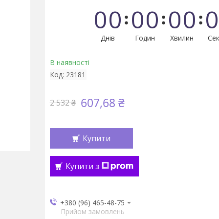
0
0
0
0
0
0
0
Днів
Годин
Хвилин
Сек
В наявності
Код:
23181
607,68 ₴
2 532 ₴
Купити
Купити з
+380 (96) 465-48-75
Прийом замовлень