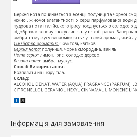
Верхня нота починається з есенції полуниці та чорної смо
ніжної, жіночої елегантності. У серці парфумованої води 
пудрова нота італійського ірису поєднується з солодкою
відображає жіночу спокусливість у всіх її гранях. Заверш
амбри та мускусу випромінюють чуттєвий аромат, який лу
Сімейство ароматів:
фруктові, квіткові.
Верхня нота:
полуниця, чорна смородина, ваніль.
Нота серця:
лимон, ірис, солодке дерево.
Базова нота:
амбра, мускус.
Спосіб Використання :
Розпилити на шкіру тіла.
Склад:
ALCOHOL DENAT. WATER (AQUA) FRAGRANCE (PARFUM) ,
CITRONELLOL GERANIOL HEXYL CINNAMAL LIMONENE LI
Інформація для замовлення