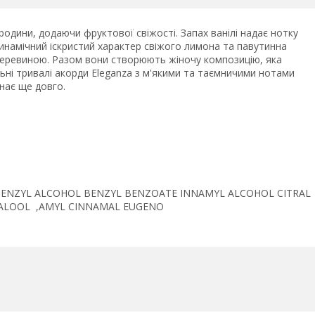
родини, додаючи фруктової свіжості. Запах ванілі надає нотку
динамічний іскристий характер свіжого лимона та павутинна
 деревиною. Разом вони створюють жіночу композицію, яка
альні тривалі акорди Eleganza з м'якими та таємничими нотами
нає ще довго.
BENZYL ALCOHOL BENZYL BENZOATE INNAMYL ALCOHOL CITRAL
NALOOL ,AMYL CINNAMAL EUGENO