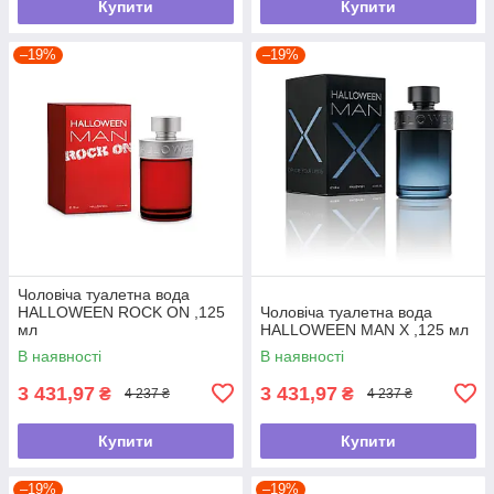
Купити
Купити
–19%
–19%
Чоловіча туалетна вода
HALLOWEEN ROCK ON ,125
Чоловіча туалетна вода
мл
HALLOWEEN MAN X ,125 мл
В наявності
В наявності
3 431,97
3 431,97
₴
₴
4 237 ₴
4 237 ₴
Купити
Купити
–19%
–19%