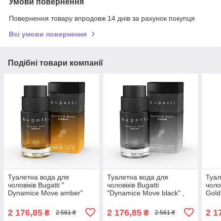
Умови повернення
Повернення товару впродовж 14 днів за рахунок покупця
Всі умови повернення
Подібні товари компанії
Туалетна вода для
Туалетна вода для
Туал
чоловіків Bugatti "
чоловіків Bugatti
чолов
Dynamice Move amber"
"Dynamice Move black" ,
Gold
,100 мл
100 мл
2 176,85
2 176,85
2 1
₴
₴
2 561 ₴
2 561 ₴