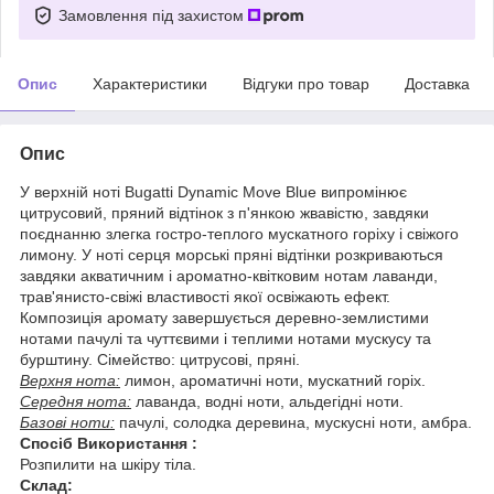
Замовлення під захистом
Опис
Характеристики
Відгуки про товар
Доставка
Опис
У верхній ноті Bugatti Dynamic Move Blue випромінює
цитрусовий, пряний відтінок з п'янкою жвавістю, завдяки
поєднанню злегка гостро-теплого мускатного горіху і свіжого
лимону. У ноті серця морські пряні відтінки розкриваються
завдяки акватичним і ароматно-квітковим нотам лаванди,
трав'янисто-свіжі властивості якої освіжають ефект.
Композиція аромату завершується деревно-землистими
нотами пачулі та чуттєвими і теплими нотами мускусу та
бурштину. Сімейство: цитрусові, пряні.
Верхня нота:
лимон, ароматичні ноти, мускатний горіх.
Середня нота:
лаванда, водні ноти, альдегідні ноти.
Базові ноти:
пачулі, солодка деревина, мускусні ноти, амбра.
Спосіб Використання :
Розпилити на шкіру тіла.
Склад: