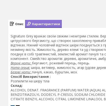
Опис
Характеристики
Signature Grey вражає своїм свіжим і нехитрим стилем. В
цитрусового бергамоту, що створює захоплюючу привабли
відтінках. Ніжний чоловічий відтінок шкіри поєднується з
незмінну якість. Жимолость, дерево елемі та уд створюют
поєднує в собі трав’янистий, землистий аромат пачулі та
компонент. Сімейство ароматів: деревні, ароматичні, амб
Верхні ноти:
бергамот, рожевий перець, перець.
Нота серця:
шкіра, ветивер, жимолость, агар (удове дерево
Базові ноти:
пачулі, какао, бурштин, мох.
Спосіб Використання :
Розпилити на шкіру тіла
Склад:
ALCOHOL DENAT. FRAGRANCE (PARFUM) WATER (AQUA) A
BENZOTRIAZOLYL DODECYL P-CRESOL SODIUM CHLORIDE 
CITRATE BENZYL ALCOHOL СITRAL LIMONENE LINALOOL BL