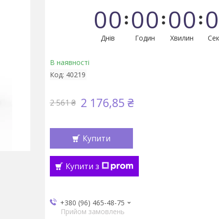
0
0
0
0
0
0
0
Днів
Годин
Хвилин
Сек
В наявності
Код:
40219
2 176,85 ₴
2 561 ₴
Купити
Купити з
+380 (96) 465-48-75
Прийом замовлень