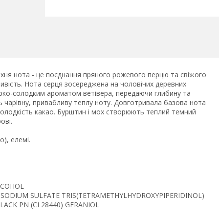
ерхня нота - це поєднання пряного рожевого перцю та свіжого
вість. Нота серця зосереджена на чоловічих деревних
 гірко-солодким ароматом ветівера, передаючи глибину та
ь чарівну, привабливу теплу ноту. Довготривала базова нота
 солодкість какао. Бурштин і мох створюють теплий темний
рові.
), елемі.
LCOHOL
SODIUM SULFATE TRIS(TETRAMETHYLHYDROXYPIPERIDINOL)
ACK PN (CI 28440) GERANIOL