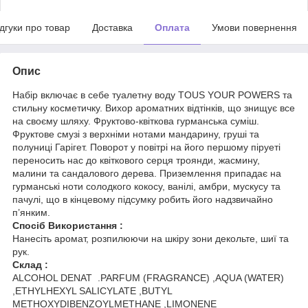
ідгуки про товар
Доставка
Оплата
Умови повернення
Опис
Набір включає в себе туалетну воду TOUS YOUR POWERS та
стильну косметичку. Вихор ароматних відтінків, що знищує все
на своєму шляху. Фруктово-квіткова гурманська суміш.
Фруктове смузі з верхніми нотами мандарину, груші та
полуниці Гарігет. Поворот у повітрі на його першому піруеті
переносить нас до квіткового серця троянди, жасмину,
малини та сандалового дерева. Приземлення припадає на
гурманські ноти солодкого кокосу, ванілі, амбри, мускусу та
пачулі, що в кінцевому підсумку робить його надзвичайно
п’янким.
Спосіб Використання :
Нанесіть аромат, розпилюючи на шкіру зони декольте, шиї та
рук.
Склад :
ALCOHOL DENAT .PARFUM (FRAGRANCE) ,AQUA (WATER)
,ETHYLHEXYL SALICYLATE ,BUTYL
METHOXYDIBENZOYLMETHANE ,LIMONENE