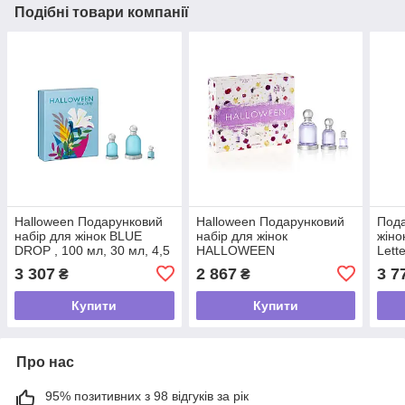
Подібні товари компанії
Halloween Подарунковий
Halloween Подарунковий
Пода
набір для жінок BLUE
набір для жінок
жіно
DROP , 100 мл, 30 мл, 4,5
HALLOWEEN
Lett
мл
,100мл,30мл, 4,5мл
(Туа
3 307
2 867
3 7
₴
₴
90мл
Купити
Купити
Про нас
95% позитивних з 98 відгуків за рік