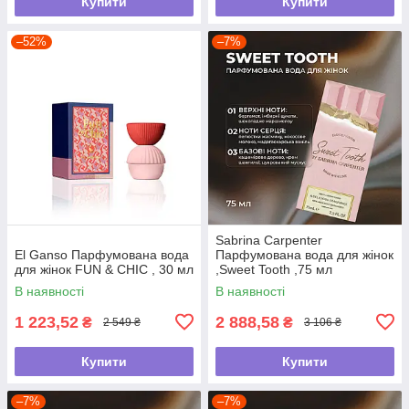
Купити
Купити
–52%
–7%
Sabrina Carpenter
El Ganso Парфумована вода
Парфумована вода для жінок
для жінок FUN & CHIC , 30 мл
,Sweet Tooth ,75 мл
В наявності
В наявності
1 223,52
2 888,58
₴
₴
2 549 ₴
3 106 ₴
Купити
Купити
–7%
–7%