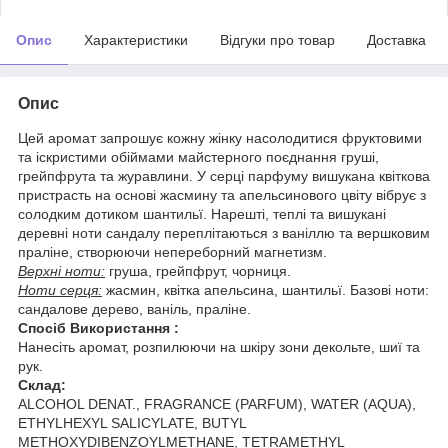
Опис
Характеристики
Відгуки про товар
Доставка
Опис
Цей аромат запрошує кожну жінку насолодитися фруктовими
та іскристими обіймами майстерного поєднання груші,
грейпфрута та журавлини. У серці парфуму вишукана квіткова
пристрасть на основі жасмину та апельсинового цвіту вібрує з
солодким дотиком шантильї. Нарешті, теплі та вишукані
деревні ноти сандалу переплітаються з ваніллю та вершковим
праліне, створюючи непереборний магнетизм.
Верхні ноти:
груша, грейпфрут, чорниця.
Ноти серця:
жасмин, квітка апельсина, шантильї. Базові ноти:
сандалове дерево, ваніль, праліне.
Спосіб Використання :
Нанесіть аромат, розпилюючи на шкіру зони декольте, шиї та
рук.
Склад:
ALCOHOL DENAT., FRAGRANCE (PARFUM), WATER (AQUA),
ETHYLHEXYL SALICYLATE, BUTYL
METHOXYDIBENZOYLMETHANE, TETRAMETHYL