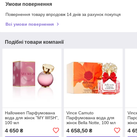
Умови повернення
Повернення товару впродовж 14 днів за рахунок покупця
Всі умови повернення
Подібні товари компанії
Halloween Парфумована
Vince Camuto
Vinc
вода для жінок "MY WISH",
Парфумована вода для
Пар
100 мл
жінок Bella Notte, 100 мл
жіно
4 650
4 658,50
4 6
₴
₴