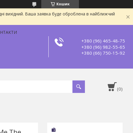
Кошик
дні вихідний. Ваша заявка буде оброблена в найближчий
НТАКТИ
+380 (96) 465-48-75
+380 (96) 982-55-65
+380 (66) 750-15-92
Me The