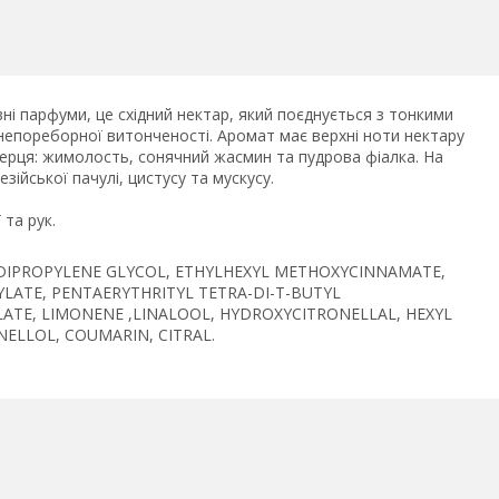
і парфуми, це східний нектар, який поєднується з тонкими
епореборної витонченості. Аромат має верхні ноти нектару
серця: жимолость, сонячний жасмин та пудрова фіалка. На
зійської пачулі, цистусу та мускусу.
та рук.
 DIPROPYLENE GLYCOL, ETHYLHEXYL METHOXYCINNAMATE,
LATE, PENTAERYTHRITYL TETRA-DI-T-BUTYL
LATE, LIMONENE ,LINALOOL, HYDROXYCITRONELLAL, HEXYL
ELLOL, COUMARIN, CITRAL.