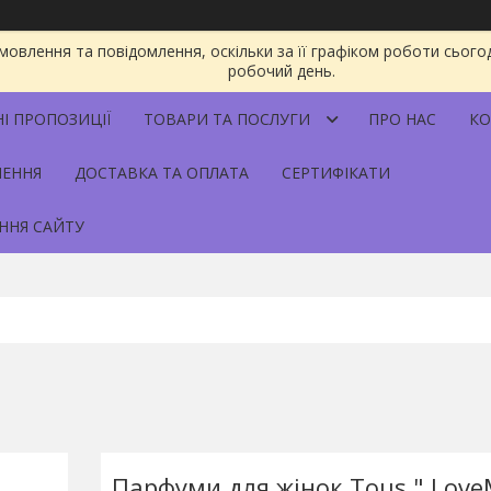
овлення та повідомлення, оскільки за її графіком роботи сього
робочий день.
НІ ПРОПОЗИЦІЇ
ТОВАРИ ТА ПОСЛУГИ
ПРО НАС
КО
НЕННЯ
ДОСТАВКА ТА ОПЛАТА
СЕРТИФІКАТИ
ННЯ САЙТУ
Парфуми для жінок Tous " Love