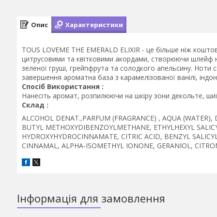
Опис
Характеристики
TOUS LOVEME THE EMERALD ELIXIR - це більше ніж коштовн
цитрусовими та квітковими акордами, створюючи шлейф н
зеленої груші, грейпфрута та солодкого апельсину. Ноти 
завершення ароматна база з карамелізованої ванілі, індоне
Спосіб Використання :
Нанесіть аромат, розпилюючи на шкіру зони декольте, шиї 
Склад :
ALCOHOL DENAT.,PARFUM (FRAGRANCE) , AQUA (WATER),
BUTYL METHOXYDIBENZOYLMETHANE, ETHYLHEXYL SALICY
HYDROXYHYDROCINNAMATE, CITRIC ACID, BENZYL SALICY
CINNAMAL, ALPHA-ISOMETHYL IONONE, GERANIOL, CITRON
Інформація для замовлення