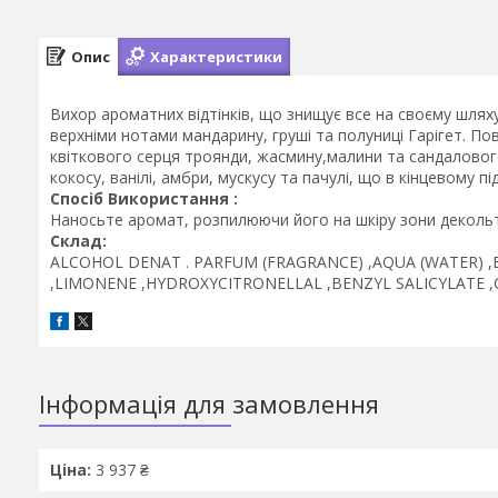
Опис
Характеристики
Вихор ароматних відтінків, що знищує все на своєму шляху
верхніми нотами мандарину, груші та полуниці Гарігет. По
квіткового серця троянди, жасмину,малини та сандаловог
кокосу, ванілі, амбри, мускусу та пачулі, що в кінцевому 
Спосіб Використання :
Наносьте аромат, розпилюючи його на шкіру зони декольт
Склад:
ALCOHOL DENAT . PARFUM (FRAGRANCE) ,AQUA (WATER)
,LIMONENE ,HYDROXYCITRONELLAL ,BENZYL SALICYLATE 
Інформація для замовлення
Ціна:
3 937 ₴