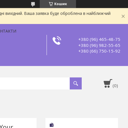
Кошик
дні вихідний. Ваша заявка буде оброблена в найближчий
НТАКТИ
+380 (96) 465-48-75
+380 (96) 982-55-65
+380 (66) 750-15-92
Your