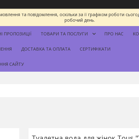
овлення та повідомлення, оскільки за її графіком роботи сього
робочий день.
НІ ПРОПОЗИЦІЇ
ТОВАРИ ТА ПОСЛУГИ
ПРО НАС
КО
НЕННЯ
ДОСТАВКА ТА ОПЛАТА
СЕРТИФІКАТИ
ННЯ САЙТУ
Туалетна вода для жінок Tous "