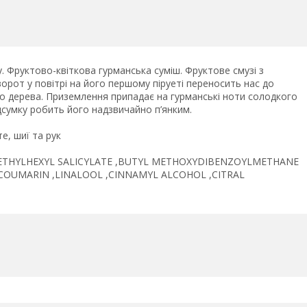
. Фруктово-квіткова гурманська суміш. Фруктове смузі з
ворот у повітрі на його першому піруеті переносить нас до
о дерева. Приземлення припадає на гурманські ноти солодкого
підсумку робить його надзвичайно п’янким.
е, шиї та рук
 ,ETHYLHEXYL SALICYLATE ,BUTYL METHOXYDIBENZOYLMETHANE
,COUMARIN ,LINALOOL ,CINNAMYL ALCOHOL ,CITRAL