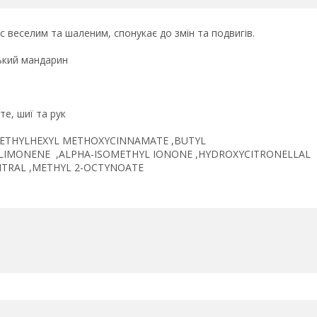
 веселим та шаленим, спонукає до змін та подвигів.
ський мандарин
е, шиї та рук
,ETHYLHEXYL METHOXYCINNAMATE ,BUTYL
,LIMONENE ,ALPHA-ISOMETHYL IONONE ,HYDROXYCITRONELLAL
CITRAL ,METHYL 2-OCTYNOATE