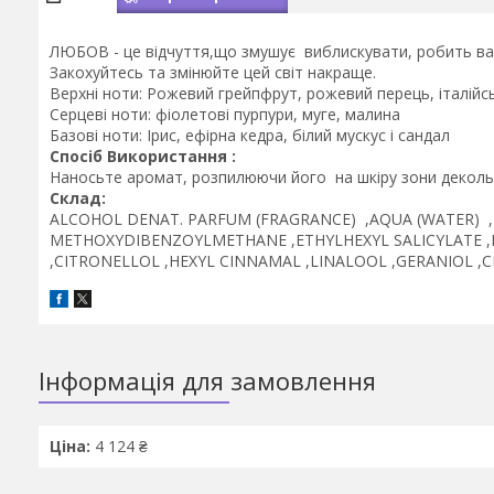
ЛЮБОВ - це відчуття,що змушує виблискувати, робить вас
Закохуйтесь та змінюйте цей світ накраще.
Верхні ноти: Рожевий грейпфрут, рожевий перець, італій
Серцеві ноти: фіолетові пурпури, муге, малина
Базові ноти: Ірис, ефірна кедра, білий мускус і сандал
Спосіб Використання :
Наносьте аромат, розпилюючи його на шкіру зони декольт
Склад:
ALCOHOL DENAT. PARFUM (FRAGRANCE) ,AQUA (WATER) 
METHOXYDIBENZOYLMETHANE ,ETHYLHEXYL SALICYLATE 
,CITRONELLOL ,HEXYL CINNAMAL ,LINALOOL ,GERANIOL ,
Інформація для замовлення
Ціна:
4 124 ₴