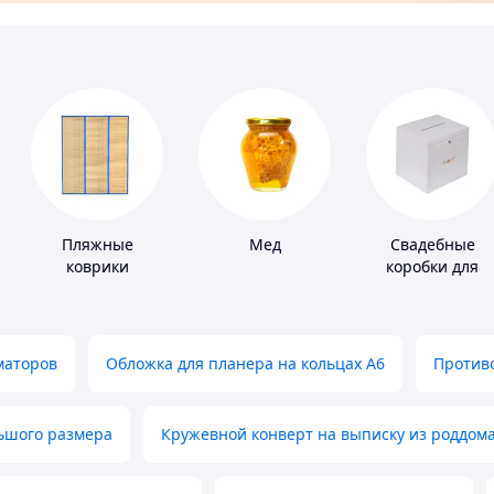
Пляжные
Мед
Свадебные
коврики
коробки для
денег
маторов
Обложка для планера на кольцах А6
Противо
льшого размера
Кружевной конверт на выписку из роддом