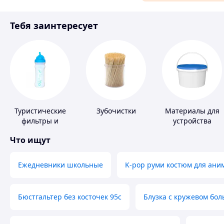
Материалы для ремонта
Тебя заинтересует
Спорт и отдых
Туристические
Зубочистки
Материалы для
фильтры и
устройства
таблетки для
полимерных
Что ищут
питьевой воды
полов
Ежедневники школьные
K-pop руми костюм для ани
Бюстгальтер без косточек 95с
Блузка с кружевом бо