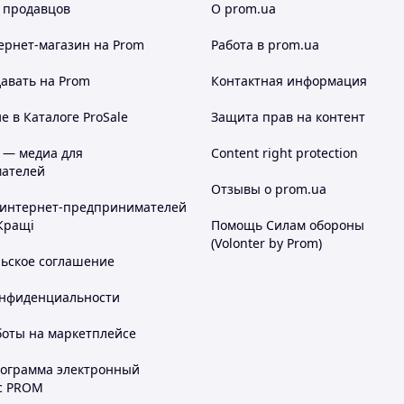
 продавцов
О prom.ua
ернет-магазин
на Prom
Работа в prom.ua
авать на Prom
Контактная информация
 в Каталоге ProSale
Защита прав на контент
 — медиа для
Content right protection
ателей
Отзывы о prom.ua
 интернет-предпринимателей
Кращі
Помощь Силам обороны
(Volonter by Prom)
льское соглашение
онфиденциальности
боты на маркетплейсе
рограмма электронный
с PROM