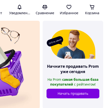
ет
Уведомления
Сравнение
Избранное
Корзина
О! Есть заказ
Начните продавать
Prom
уже сегодня
На
Prom
самая большая база
покупателей
с рейтингом
!
Начать продавать