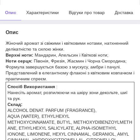
Опис
Характеристики
Відгуки про товар
Доставка
Опис
Жіночий аромат зі свіжими і квітковими нотами, натхненний
делікатністю та силою жінки.
Верхні ноти:
Мандарин, Апельсин і Квіткові ноти;
Ноти серця:
Півонія, Фрезія, Жасмин і Чорна Смородина;
Формула завершується базою з мускусу, амбри і пачулі.
Представлений в елегантному флаконі з квітковим ковпачком і
практичним спреєм.
Спосіб Використання
:
Нанесіть аромат, розпилюючи на шкіру зони декольте, шиї
та рук.
Склад:
ALCOHOL DENAT. PARFUM (FRAGRANCE),
AQUA (WATER), ETHYLHEXYL
METHOXYCINNAMATE, BUTYL, METHOXYDIBENZOYLMETH
ANE, ETHYLHEXYL SALICYLATE, ALPHA-ISOMETHYL
IONONE, LIMONENE, HEXYL CINNAMAL, GERANIOL, AMYL
CINNAMAL, HYDROXYCITRONELLAL, CITRONELLOL,