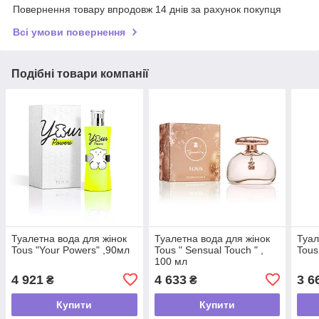
Повернення товару впродовж 14 днів за рахунок покупця
Всі умови повернення
Подібні товари компанії
Туалетна вода для жінок
Туалетна вода для жінок
Туал
Tous "Your Powers" ,90мл
Tous " Sensual Touch " ,
Tous
100 мл
4 921
4 633
3 6
₴
₴
Купити
Купити