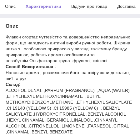
Опис
Характеристики
Відгуки про товар
Доставка
Опис
Флакон огортає чуттєвісттю та довершеністтю неправильних
форм, що нагадують античні вироби ручної роботи. Шкіряна
нитка з особливою прикрасою у вигляді талісману бренду
прикрашає, роблять аромат особливими та
незабутнім.Ольфакторна група: фруктові, квіткові
Спосіб Використання :
Наносьте аромат, розпилюючи його на шкіру зони декольте,
шиї та рук
Склад:
ALCOHOL DENAT. ,PARFUM (FRAGRANCE) ,AQUA (WATER)
,ETHYLHEXYL METHOXYCINNAMATE ,BUTYL
METHOXYDIBENZOYLMETHANE ,ETHYLHEXYL SALICYLATE
,CI 19140 (YELLOW 5) ,CI 15985 (YELLOW 6) , BENZYL
SALICYLATE ,HYDROXYCITRONELLAL ,BENZYL ALCOHOL
,HEXYL CINNAMAL ,GERANIOL ,LINALOOL ,CINNAMYL
ALCOHOL ,CITRONELLOL ,LIMONENE ,FARNESOL ,CITRAL
,CINNAMAL ,BENZYL BENZOATE