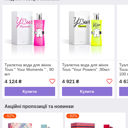
Туалетна вода для жінок
Туалетна вода для жінок
Туал
Tous " Your Moments " , 90
Tous "Your Powers" ,90мл
Tous
мл
100 
4 124
4 921
4 6
₴
₴
Купити
Купити
Акційні пропозиції та новинки
–52%
–52%