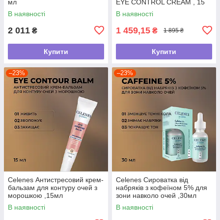
мл
EYE CONTROL CREAM , 15
мл
В наявності
В наявності
2 011
1 459,15
₴
₴
1 895 ₴
Купити
Купити
–23%
–23%
Celenes Антистресовий крем-
Celenes Сироватка від
бальзам для контуру очей з
набряків з кофеїном 5% для
морошкою ,15мл
зони навколо очей ,30мл
В наявності
В наявності