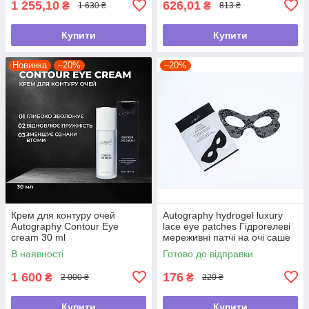
1 255,10
626,01
₴
₴
1 630 ₴
813 ₴
Купити
Купити
Новинка
–20%
–20%
Крем для контуру очей
Autography hydrogel luxury
Autography Contour Eye
lace eye patches Гідрогелеві
cream 30 ml
мереживні патчі на очі саше
В наявності
Готово до відправки
1 600
176
₴
₴
2 000 ₴
220 ₴
Купити
Купити