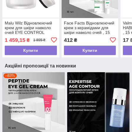
Malu Wilz Відновлюючий
Face Facts Відновлюючий
Val
крем для шкіри навколо
крем з керамідами для
НАВ
очей EYE CONTROL
шкіри навколо очей , 15
, 15
CREAM , 15 мл
мл
1 459,15
412
17 
₴
₴
1 895 ₴
Купити
Купити
Акційні пропозиції та новинки
–83%