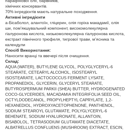
парафінової олії, барвників,
хімічних консервантів.
70% інгредієнтів мають натуральне походження.
Активні інгредієнти
a-Бісаболол, алантоїн, гліцерин, олія горіха макадамії, олія
ши, пом'якшувальний компонент, високомолекулярна
гіалуронова кислота, низькомолекулярна гіалуронова кислота,
екстракт північного трюфеля, тигрової трави, м'ясника та
календули
Спосіб Використання:
Наносити вранці та ввечері після очищення.
Склад:
AQUA (WATER), BUTYLENE GLYCOL, POLYGLYCERYL-6
STEARATE, CETEARYL ALCOHOL, ISOSTEARYL
ISOSTEARATE, LACTOCOCCUS FERMENT LYSATE,
PROPANEDIOL, GLYCERIN, GLYCERYL STEARATE,
BUTYROSPERMUM PARKII (SHEA) BUTTER, HYDROGENATED
COCO-GLYCERIDES, MACADAMIA INTEGRIFOLIA SEED OIL,
OCTYLDODECANOL, PROPYLHEPTYL CAPRYLATE, 1,2-
HEXANEDIOL, HYDROXYACETOPHENONE, PANTHENOL,
SODIUM STEAROYL GLUTAMATE, POLYGLYCERYL-6
BEHENATE, SODIUM HYALURONATE, ALLANTOIN,
BISABOLOL, TETRASODIUM GLUTAMATE DIACETATE,
ALBATRELLUS CONFLUENS (MUSHROOM) EXTRACT, ESCIN,