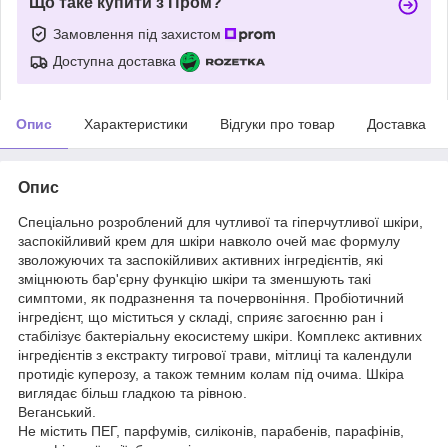
Що таке купити з Пром?
Замовлення під захистом
Доступна доставка
Опис
Характеристики
Відгуки про товар
Доставка
Опис
Спеціально розроблений для чутливої та гіперчутливої шкіри,
заспокійливий крем для шкіри навколо очей має формулу
зволожуючих та заспокійливих активних інгредієнтів, які
зміцнюють бар'єрну функцію шкіри та зменшують такі
симптоми, як подразнення та почервоніння. Пробіотичний
інгредієнт, що міститься у складі, сприяє загоєнню ран і
стабілізує бактеріальну екосистему шкіри. Комплекс активних
інгредієнтів з екстракту тигрової трави, мітлиці та календули
протидіє куперозу, а також темним колам під очима. Шкіра
виглядає більш гладкою та рівною.
Веганський.
Не містить ПЕГ, парфумів, силіконів, парабенів, парафінів,