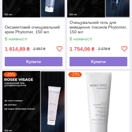
Очищувальний гель для
Оксамитовий очищувальний
виведення токсинів Phytomer,
крем Phytomer, 150 мл
150 мл
В наявності
В наявності
1 814,89
1 754,06
₴
₴
2 357 ₴
2 278 ₴
Купити
Купити
–23%
–23%