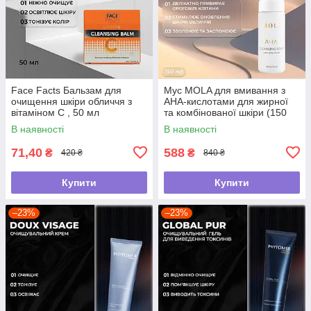
Face Facts Бальзам для
Мус MOLA для вмивання з
очищення шкіри обличчя з
АНА-кислотами для жирної
вітаміном С , 50 мл
та комбінованої шкіри (150
мл)
В наявності
В наявності
71,40
588
₴
₴
420 ₴
840 ₴
Купити
Купити
–23%
–23%