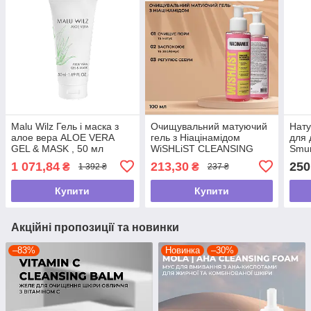
Malu Wilz Гель і маска з
Очищувальний матуючий
Нату
алое вера ALOE VERA
гель з Ніацінамідом
для 
GEL & MASK , 50 мл
WiSHLiST CLEANSING
Smur
MATIFYING GEL
250 
1 071,84
213,30
250
₴
₴
1 392 ₴
237 ₴
NIACINAMIDE, 100 мл
Купити
Купити
Акційні пропозиції та новинки
–83%
Новинка
–30%