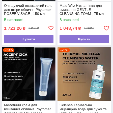
Очищуючий освіжаючий гель
Malu Wilz Ніжна пінка для
для шкіри обличчя Phytomer
вмивання GENTLE
ROSEE VISAGE , 150 мл
CLEANSING FOAM , 75 мл
В наявності
В наявності
1 723,26
1 048,74
₴
₴
2 238 ₴
1 362 ₴
Купити
Купити
–23%
–23%
Молочний крем для
Celenes Термальна
вмивання обличчя Phytomer
міцелярна вода для сухої та
Accept Cica Milk Cleans
чутливої шкіри , 250 мл