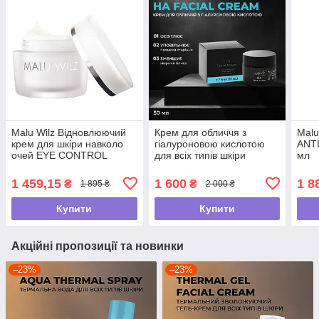
Malu Wilz Відновлюючий
Крем для обличчя з
Malu
крем для шкіри навколо
гіалуроновою кислотою
ANT
очей EYE CONTROL
для всіх типів шкіри
мл
CREAM , 15 мл
Autography HA Facial
Cream 50 мл
1 459,15
1 600
1 8
₴
₴
1 895 ₴
2 000 ₴
Купити
Купити
Акційні пропозиції та новинки
–23%
–23%