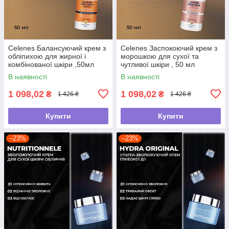
Celenes Балансуючий крем з
Celenes Заспокоючий крем з
обліпихою для жирної і
морошкою для сухої та
комбінованої шкіри ,50мл
чутливої шкіри , 50 мл
В наявності
В наявності
1 098,02
1 098,02
₴
₴
1 426 ₴
1 426 ₴
Купити
Купити
–23%
–23%