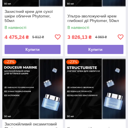
Захистний крем для сухої
шкіри обличчя Phytomer,
Ультра-зволожуючий крем
50мл
глибокої дії Phytomer, 50мл
В наявності
В наявності
4 475,24
3 826,13
₴
₴
5 812 ₴
4 969 ₴
Купити
Купити
–23%
–23%
Заспокійливий оксамитовий