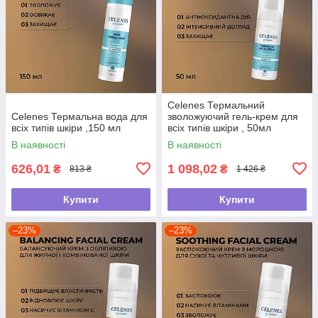
Celenes Термальний
Celenes Термальна вода для
зволожуючий гель-крем для
всіх типів шкіри ,150 мл
всіх типів шкіри , 50мл
В наявності
В наявності
626,01
1 098,02
₴
₴
813 ₴
1 426 ₴
Купити
Купити
–23%
–23%