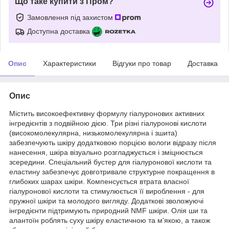
Що таке купити з Пром?
Замовлення під захистом
Доступна доставка
Опис
Характеристики
Відгуки про товар
Доставка
Опис
Містить високоефективну формулу гіалуронових активних
інгредієнтів з подвійною дією. Три різні гіалуронові кислоти
(високомолекулярна, низькомолекулярна і зшита)
забезпечують шкіру додатковою порцією вологи відразу після
нанесення, шкіра візуально розгладжується і зміцнюється
зсередини. Спеціальний бустер для гіалуронової кислоти та
еластину забезпечує довготривале структурне покращення в
глибоких шарах шкіри. Компенсується втрата власної
гіалуронової кислоти та стимулюється її вироблення - для
пружної шкіри та молодого вигляду. Додаткові зволожуючі
інгредієнти підтримують природний NMF шкіри. Олія ши та
алантоїн роблять суху шкіру еластичною та м'якою, а також