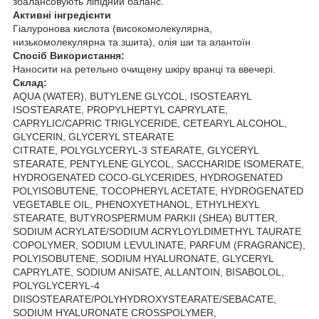
збалансовують ліпідний баланс.
Активні інгредієнти
Гіалуронова кислота (високомолекулярна,
низькомолекулярна та зшита), олія ши та алантоїн
Спосіб Використання:
Наносити на ретельно очищену шкіру вранці та ввечері.
Склад:
AQUA (WATER), BUTYLENE GLYCOL, ISOSTEARYL
ISOSTEARATE, PROPYLHEPTYL CAPRYLATE,
CAPRYLIC/CAPRIC TRIGLYCERIDE, CETEARYL ALCOHOL,
GLYCERIN, GLYCERYL STEARATE
CITRATE, POLYGLYCERYL-3 STEARATE, GLYCERYL
STEARATE, PENTYLENE GLYCOL, SACCHARIDE ISOMERATE,
HYDROGENATED COCO-GLYCERIDES, HYDROGENATED
POLYISOBUTENE, TOCOPHERYL ACETATE, HYDROGENATED
VEGETABLE OIL, PHENOXYETHANOL, ETHYLHEXYL
STEARATE, BUTYROSPERMUM PARKII (SHEA) BUTTER,
SODIUM ACRYLATE/SODIUM ACRYLOYLDIMETHYL TAURATE
COPOLYMER, SODIUM LEVULINATE, PARFUM (FRAGRANCE),
POLYISOBUTENE, SODIUM HYALURONATE, GLYCERYL
CAPRYLATE, SODIUM ANISATE, ALLANTOIN, BISABOLOL,
POLYGLYCERYL-4
DIISOSTEARATE/POLYHYDROXYSTEARATE/SEBACATE,
SODIUM HYALURONATE CROSSPOLYMER,