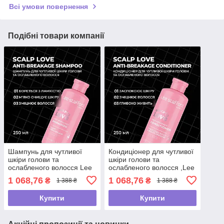
Всі умови повернення
Подібні товари компанії
Шампунь для чутливої
Кондиціонер для чутливої
шкіри голови та
шкіри голови та
ослабленого волосся Lee
ослабленого волосся ,Lee
Stafford Scalp Love Anti-
Stafford Scalp Love Anti-
1 068,76
1 068,76
₴
₴
1 388 ₴
1 388 ₴
Breakage Shampoo,250мл
Breakage ,250 мл
Купити
Купити