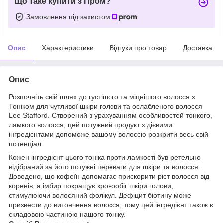
Що таке купити з Пром?
Замовлення під захистом
Опис
Характеристики
Відгуки про товар
Доставка
Опис
Розпочніть свій шлях до густішого та міцнішого волосся з
Тоніком для чутливої шкіри голови та ослабленого волосся
Lee Stafford. Створений з урахуванням особливостей тонкого,
ламкого волосся, цей потужний продукт з дієвими
інгредієнтами допоможе вашому волоссю розкрити весь свій
потенціал.
Кожен інгредієнт цього тоніка проти ламкості був ретельно
відібраний за його потужні переваги для шкіри та волосся.
Доведено, що кофеїн допомагає прискорити ріст волосся від
коренів, а імбир покращує кровообіг шкіри голови,
стимулюючи волосяний фолікул. Дефіцит біотину може
призвести до витончення волосся, тому цей інгредієнт також є
складовою частиною нашого тоніку.