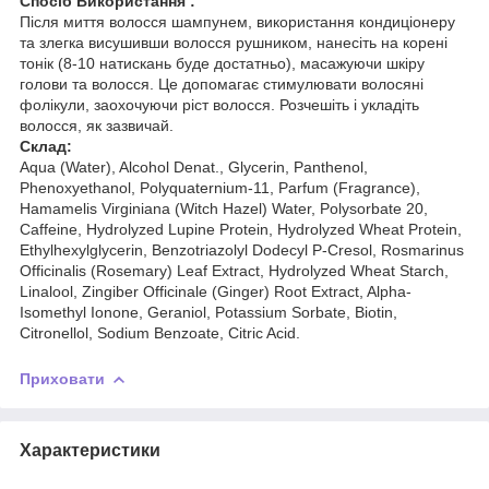
Спосіб Використання :
Після миття волосся шампунем, використання кондиціонеру
та злегка висушивши волосся рушником, нанесіть на корені
тонік (8-10 натискань буде достатньо), масажуючи шкіру
голови та волосся. Це допомагає стимулювати волосяні
фолікули, заохочуючи ріст волосся. Розчешіть і укладіть
волосся, як зазвичай.
Склад:
Aqua (Water), Alcohol Denat., Glycerin, Panthenol,
Phenoxyethanol, Polyquaternium-11, Parfum (Fragrance),
Hamamelis Virginiana (Witch Hazel) Water, Polysorbate 20,
Caffeine, Hydrolyzed Lupine Protein, Hydrolyzed Wheat Protein,
Ethylhexylglycerin, Benzotriazolyl Dodecyl P-Cresol, Rosmarinus
Officinalis (Rosemary) Leaf Extract, Hydrolyzed Wheat Starch,
Linalool, Zingiber Officinale (Ginger) Root Extract, Alpha-
Isomethyl Ionone, Geraniol, Potassium Sorbate, Biotin,
Citronellol, Sodium Benzoate, Citric Acid.
Приховати
Характеристики