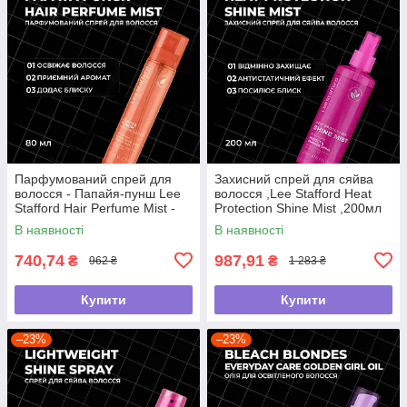
Парфумований спрей для
Захисний спрей для сяйва
волосся - Папайя-пунш Lee
волосся ,Lee Stafford Heat
Stafford Hair Perfume Mist -
Protection Shine Mist ,200мл
Papaya Punch, 80 мл
В наявності
В наявності
740,74
987,91
₴
₴
962 ₴
1 283 ₴
Купити
Купити
–23%
–23%