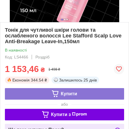
Тонік для чутливої шкіри голови та
ослабленого волосся Lee Stafford Scalp Love
Anti-Breakage Leave-In,150мл
В наявності
Код: LS4466
Роздріб
1 153,46
₴
1 498 ₴
Економія
344.54 ₴
Залишилось
25 днів
Купити
або
Купити з