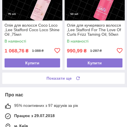
Олія для волосся Coco Loco
Олія для кучерявого волосся
,Lee Stafford Coco Loco Shine
,Lee Stafford For The Love Of
Oil ,75мл
Curls Frizz Taming Oil, 50мл
В наявності
В наявності
1 068,76
990,99
₴
₴
1 388 ₴
1 287 ₴
Купити
Купити
Показати ще
Про нас
95% позитивних з 97 відгуків за рік
Працює з 29.07.2018
м. Київ