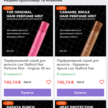
Акційні пропозиції та новинки
–23%
–23%
Парфумований спрей для
Парфумований спрей для
волосся Lee Stafford Hair
волосся - Карамель-
Perfume MIst - Original, 80 мл
брюле Lee Stafford Hair
Perfume Mist - Caramel
В наявності
В наявності
Brulee, 80 мл
740,74
740,74
₴
₴
962 ₴
962 ₴
Купити
Купити
–23%
–23%