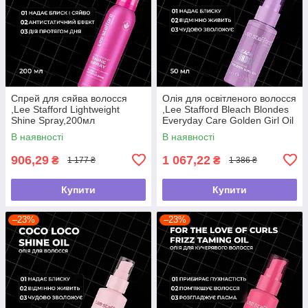
Спрей для сяйва волосся
Олія для освітленого волосся
,Lee Stafford Lightweight
,Lee Stafford Bleach Blondes
Shine Spray,200мл
Everyday Care Golden Girl Oil
,50мл
В наявності
В наявності
906,29
1 067,22
₴
₴
1 177 ₴
1 386 ₴
Купити
Купити
–23%
–23%