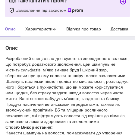
Що таке купити з Пром?
Замовлення під захистом
Опис
Характеристики
Відгуки про товар
Доставка
Опис
Розроблений спеціально для сухого та зневодненого волосся,
що потребує додаткового зволоження, цей шампунь не
містить сульфатів, м'яко змиває бруд і шкірний жир,
зберігаючи при цьому волосся та шкіру голови зволоженими.
Шампунь настільки ніжно і делікатно миє волосся, розгладжує
його і бореться з пухнастістю, що ви можете користуватися
ним щодня, без страху завдати шкоди волоссю через часте
миття. Ваші локони набудуть м'якості, гладкості та блиску.
Продукт насичений веганськими інгредієнтами, такими як
зволожуючий провітамін B5 та гліцерин рослинного
походження, які підтримують волосся від коріння до кінчиків,
залишаючи локони здоровими та зволоженими.
Спосіб Використання:
Нанести шампунь на волосся, помасажувати до утворення