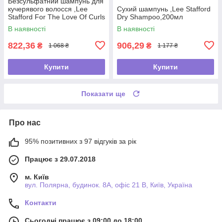
Безсульфатний шампунь для
кучерявого волосся ,Lee
Сухий шампунь ,Lee Stafford
Stafford For The Love Of Curls
Dry Shampoo,200мл
Shampoo,250мл
В наявності
В наявності
822,36
906,29
₴
₴
1 068 ₴
1 177 ₴
Купити
Купити
Показати ще
Про нас
95% позитивних з 97 відгуків за рік
Працює з 29.07.2018
м. Київ
вул. Полярна, будинок. 8А, офіс 21 В, Київ, Україна
Контакти
Сьогодні працює з 09:00 до 18:00