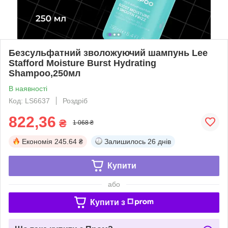
Безсульфатний зволожуючий шампунь Lee
Stafford Moisture Burst Hydrating
Shampoo,250мл
В наявності
Код: LS6637
Роздріб
822,36
₴
1 068 ₴
Економія
245.64 ₴
Залишилось
26 днів
Купити
або
Купити з