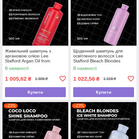
Живильний шампунь з
Щоденний шампунь для
аргановою олією Lee
освітленого волосся Lee
Stafford Argan Oil from
Stafford Bleach Blondes
Morocco Nourishing Shampoo,
Everyday Care Shampoo, 500
В наявності
В наявності
500 мл
мл
1 005,62
1 022,56
₴
₴
1 306 ₴
1 328 ₴
Купити
Купити
–23%
–23%