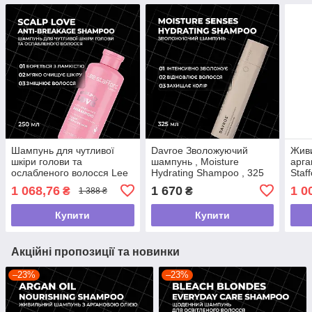
Шампунь для чутливої
Davroe Зволожуючий
Жив
шкіри голови та
шампунь , Moisture
арга
ослабленого волосся Lee
Hydrating Shampoo , 325
Staf
Stafford Scalp Love Anti-
мл
Moro
1 068,76
1 670
1 0
₴
₴
1 388 ₴
Breakage Shampoo,250мл
Sham
Купити
Купити
Акційні пропозиції та новинки
–23%
–23%