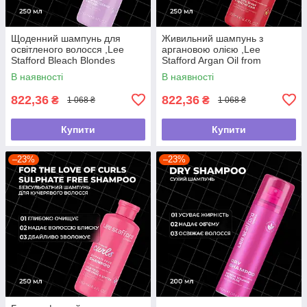
Щоденний шампунь для
Живильний шампунь з
освітленого волосся ,Lee
аргановою олією ,Lee
Stafford Bleach Blondes
Stafford Argan Oil from
,250мл
Morocco Nourishing Shampoo
В наявності
В наявності
,250мл
822,36
822,36
₴
₴
1 068 ₴
1 068 ₴
Купити
Купити
–23%
–23%