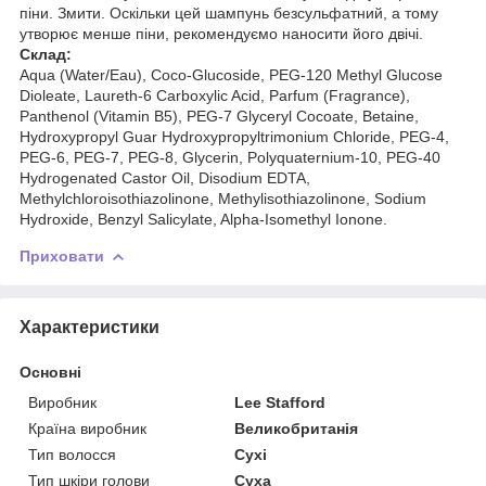
піни. Змити. Оскільки цей шампунь безсульфатний, а тому
утворює менше піни, рекомендуємо наносити його двічі.
Склад:
Aqua (Water/Eau), Coco-Glucoside, PEG-120 Methyl Glucose
Dioleate, Laureth-6 Carboxylic Acid, Parfum (Fragrance),
Panthenol (Vitamin B5), PEG-7 Glyceryl Cocoate, Betaine,
Hydroxypropyl Guar Hydroxypropyltrimonium Chloride, PEG-4,
PEG-6, PEG-7, PEG-8, Glycerin, Polyquaternium-10, PEG-40
Hydrogenated Castor Oil, Disodium EDTA,
Methylchloroisothiazolinone, Methylisothiazolinone, Sodium
Hydroxide, Benzyl Salicylate, Alpha-Isomethyl Ionone.
Приховати
Характеристики
Основні
Виробник
Lee Stafford
Країна виробник
Великобританія
Тип волосся
Сухі
Тип шкіри голови
Суха