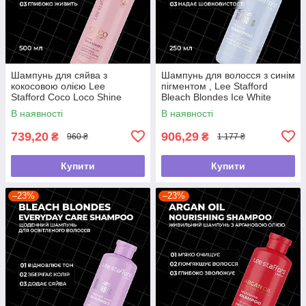
Шампунь для сяйва з
Шампунь для волосся з синім
кокосовою олією Lee
пігментом , Lee Stafford
Stafford Coco Loco Shine
Bleach Blondes Ice White
Shampoo, 500 мл
Toning Shampoo ,250мл
В наявності
В наявності
739,20
906,29
₴
₴
960 ₴
1 177 ₴
Купити
Купити
–23%
–23%