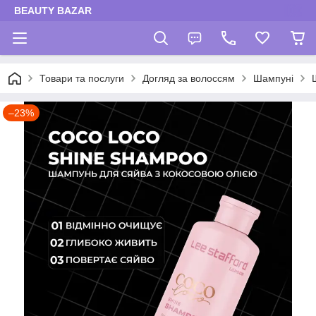
BEAUTY BAZAR
Товари та послуги
Догляд за волоссям
Шампуні
–23%