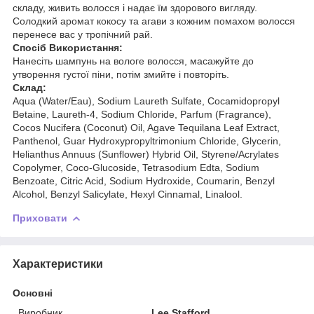
складу, живить волосся і надає їм здорового вигляду.
Солодкий аромат кокосу та агави з кожним помахом волосся
перенесе вас у тропічний рай.
Спосіб Використання:
Нанесіть шампунь на вологе волосся, масажуйте до
утворення густої піни, потім змийте і повторіть.
Склад:
Aqua (Water/Eau), Sodium Laureth Sulfate, Cocamidopropyl
Betaine, Laureth-4, Sodium Chloride, Parfum (Fragrance),
Cocos Nucifera (Coconut) Oil, Agave Tequilana Leaf Extract,
Panthenol, Guar Hydroxypropyltrimonium Chloride, Glycerin,
Helianthus Annuus (Sunflower) Hybrid Oil, Styrene/Acrylates
Copolymer, Coco-Glucoside, Tetrasodium Edta, Sodium
Benzoate, Citric Acid, Sodium Hydroxide, Coumarin, Benzyl
Alcohol, Benzyl Salicylate, Hexyl Cinnamal, Linalool.
Приховати
Характеристики
Основні
Виробник
Lee Stafford