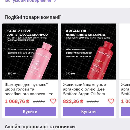
Всі умови повернення
Подібні товари компанії
Шампунь для чутливої
Живильний шампунь з
Жив
шкіри голови та
аргановою олією ,Lee
арга
ослабленого волосся Lee
Stafford Argan Oil from
Staf
Stafford Scalp Love Anti-
Morocco Nourishing
Moro
1 068,76
822,36
1 0
₴
₴
1 388 ₴
1 068 ₴
Breakage Shampoo,250мл
Shampoo ,250мл
Sham
Купити
Купити
Акційні пропозиції та новинки