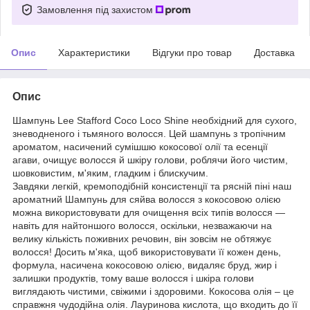
Замовлення під захистом
Опис
Характеристики
Відгуки про товар
Доставка
Опис
Шампунь Lee Stafford Coco Loco Shine необхідний для сухого,
зневодненого і тьмяного волосся. Цей шампунь з тропічним
ароматом, насичений сумішшю кокосової олії та есенції
агави, очищує волосся й шкіру голови, роблячи його чистим,
шовковистим, м'яким, гладким і блискучим.
Завдяки легкій, кремоподібній консистенції та рясній піні наш
ароматний Шампунь для сяйва волосся з кокосовою олією
можна використовувати для очищення всіх типів волосся —
навіть для найтоншого волосся, оскільки, незважаючи на
велику кількість поживних речовин, він зовсім не обтяжує
волосся! Досить м'яка, щоб використовувати її кожен день,
формула, насичена кокосовою олією, видаляє бруд, жир і
залишки продуктів, тому ваше волосся і шкіра голови
виглядають чистими, свіжими і здоровими. Кокосова олія – це
справжня чудодійна олія. Лауринова кислота, що входить до її