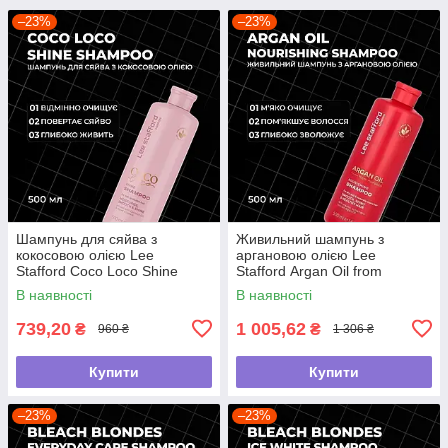
–23%
–23%
Шампунь для сяйва з
Живильний шампунь з
кокосовою олією Lee
аргановою олією Lee
Stafford Coco Loco Shine
Stafford Argan Oil from
Shampoo, 500 мл
Morocco Nourishing Shampoo,
В наявності
В наявності
500 мл
739,20
1 005,62
₴
₴
960 ₴
1 306 ₴
Купити
Купити
–23%
–23%