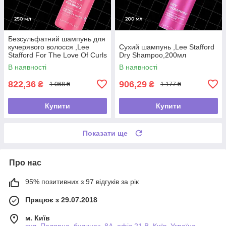
Безсульфатний шампунь для
кучерявого волосся ,Lee
Сухий шампунь ,Lee Stafford
Stafford For The Love Of Curls
Dry Shampoo,200мл
Shampoo,250мл
В наявності
В наявності
822,36
906,29
₴
₴
1 068 ₴
1 177 ₴
Купити
Купити
Показати ще
Про нас
95% позитивних з 97 відгуків за рік
Працює з 29.07.2018
м. Київ
вул. Полярна, будинок. 8А, офіс 21 В, Київ, Україна