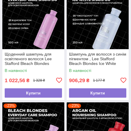
Щоденний шампунь для
Шампунь для волосся з синім
освітленого волосся Lee
пігментом , Lee Stafford
Stafford Bleach Blondes
Bleach Blondes Ice White
Everyday Care Shampoo, 500
Toning Shampoo ,250мл
В наявності
В наявності
мл
1 022,56
906,29
₴
₴
1 328 ₴
1 177 ₴
Купити
Купити
–23%
–23%