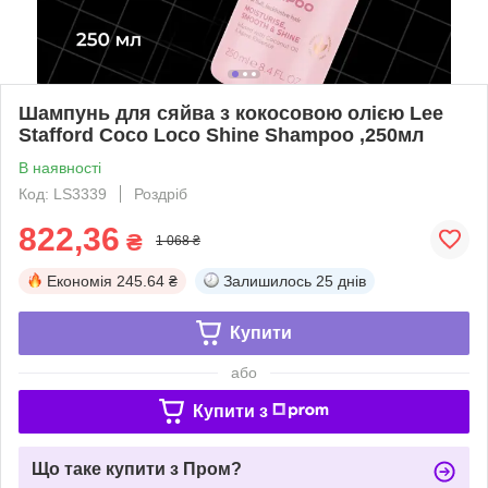
Шампунь для сяйва з кокосовою олією Lee
Stafford Coco Loco Shine Shampoo ,250мл
В наявності
Код: LS3339
Роздріб
822,36
₴
1 068 ₴
Економія
245.64 ₴
Залишилось
25 днів
Купити
або
Купити з
Що таке купити з Пром?