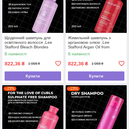
Щоденний шампунь для
Живильний шампунь з
освітленого волосся ,Lee
аргановою олією ,Lee
Stafford Bleach Blondes
Stafford Argan Oil from
,250мл
Morocco Nourishing Shampoo
В наявності
В наявності
,250мл
822,36
822,36
₴
₴
1 068 ₴
1 068 ₴
Купити
Купити
–23%
–23%