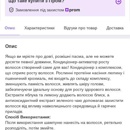
Що таке купити з Пром?
Замовлення під захистом
Опис
Характеристики
Відгуки про товар
Доставка
Опис
Якщо ви мрієте про довгі, розкішні пасма, але не можете
досягти певної довжини, Кондиціонер-активатор росту
волосся створений саме для вас! Кондиціонер з комплексом,
що сприяє росту волосся. Рослинні протеїни насіння люпину і
пшеничний крохмаль, які входять до складу комплексу,
зменшують ламкість волосся, живлять шкіру голови,
забезпечуючи ідеальну основу для росту здорового волосся.
Екстракти яблука та лимону додають волоссю блиск, а
антиоксидантний екстракт зеленого чаю допомагає захистити
волосся від впливу навколишнього середовища й гарячих
приладів.
Спосіб Використання:
Після використання шампуню нанесіть на волосся, ретельно
розподіліть, потім змийте.