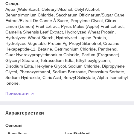
Склад:
Aqua (Water/Eau), Cetearyl Alcohol, Cetyl Alcohol,
Behentrimonium Chloride, Saccharum Officinarum/Sugar Cane
Extract/Extrait De Canne À Sucre, Propylene Glycol, Citrus
Limon (Lemon) Fruit Extract, Pyrus Malus (Apple) Fruit Extract,
Camellia Sinensis Leaf Extract, Hydrolyzed Wheat Protein,
Hydrolyzed Wheat Starch, Hydrolyzed Lupine Protein,
Hydrolyzed Vegetable Protein Pg-Propyl Silanetriol, Creatine,
Hexapeptide-11, Betaine, Cetrimonium Chloride, Panthenol,
Guar Hydroxypropyltrimonium Chloride, Parfum (Fragrance),
Glyceryl Stearate, Tetrasodium Edta, Ethylhexylglycerin,
Disodium Edta, Hexylene Glycol, Sodium Chloride, Dipropylene
Glycol, Phenoxyethanol, Sodium Benzoate, Potassium Sorbate,
Sodium Hydroxide, Citric Acid, Benzyl Salicylate, Alpha-Isomethyl
Ionone.
Приховати
Характеристики
Основні
Виробник
Lee Stafford