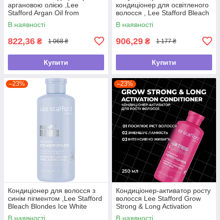
аргановою олією ,Lee
кондиціонер для освітленого
Stafford Argan Oil from
волосся , Lee Stafford Bleach
Morocco Nourishing
Blondes Purple ,250мл
В наявності
В наявності
Conditioner ,250мл
822,36
906,29
₴
₴
1 068 ₴
1 177 ₴
Купити
Купити
–23%
–23%
Кондиціонер для волосся з
Кондиціонер-активатор росту
синім пігментом ,Lee Stafford
волосся Lee Stafford Grow
Bleach Blondes Ice White
Strong & Long Activation
Toning Conditioner ,250мл
Conditioner ,250мл
В наявності
В наявності