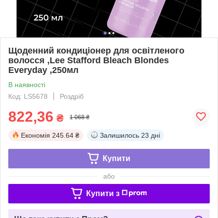
Щоденний кондиціонер для освітленого
волосся ,Lee Stafford Bleach Blondes
Everyday ,250мл
В наявності
Код: LS5678
Роздріб
822,36
₴
1 068 ₴
Економія
245.64 ₴
Залишилось
23 дні
Купити
або
Купити з