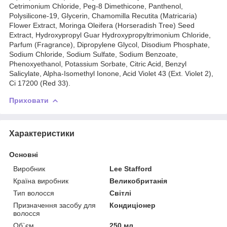
Cetrimonium Chloride, Peg-8 Dimethicone, Panthenol,
Polysilicone-19, Glycerin, Chamomilla Recutita (Matricaria)
Flower Extract, Moringa Oleifera (Horseradish Tree) Seed
Extract, Hydroxypropyl Guar Hydroxypropyltrimonium Chloride,
Parfum (Fragrance), Dipropylene Glycol, Disodium Phosphate,
Sodium Chloride, Sodium Sulfate, Sodium Benzoate,
Phenoxyethanol, Potassium Sorbate, Citric Acid, Benzyl
Salicylate, Alpha-Isomethyl Ionone, Acid Violet 43 (Ext. Violet 2),
Ci 17200 (Red 33).
Приховати
Характеристики
Основні
Виробник
Lee Stafford
Країна виробник
Великобританія
Тип волосся
Світлі
Призначення засобу для
Кондиціонер
волосся
Об`єм
250 мл