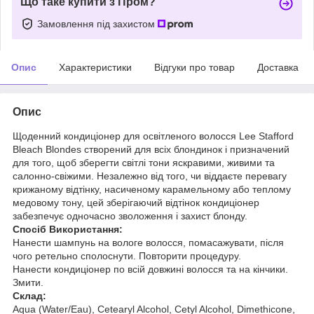
Що таке купити з Пром?
Замовлення під захистом
Опис
Характеристики
Відгуки про товар
Доставка
Опис
Щоденний кондиціонер для освітленого волосся Lee Stafford
Bleach Blondes створений для всіх блондинок і призначений
для того, щоб зберегти світлі тони яскравими, живими та
салонно-свіжими. Незалежно від того, чи віддаєте перевагу
крижаному відтінку, насиченому карамельному або теплому
медовому тону, цей зберігаючий відтінок кондиціонер
забезпечує одночасно зволоження і захист блонду.
Спосіб Використання:
Нанести шампунь на вологе волосся, помасажувати, після
чого ретельно сполоснути. Повторити процедуру.
Нанести кондиціонер по всій довжині волосся та на кінчики.
Змити.
Склад:
Aqua (Water/Eau), Cetearyl Alcohol, Cetyl Alcohol, Dimethicone,