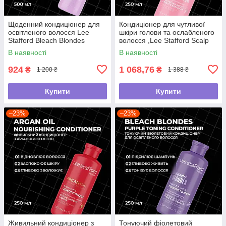
Щоденний кондиціонер для
Кондиціонер для чутливої
освітленого волосся Lee
шкіри голови та ослабленого
Stafford Bleach Blondes
волосся ,Lee Stafford Scalp
Everyday Care Conditioner,
Love Anti-Breakage ,250 мл
В наявності
В наявності
500 мл
924
1 068,76
₴
₴
1 200 ₴
1 388 ₴
Купити
Купити
–23%
–23%
Живильний кондиціонер з
Тонуючий фіолетовий