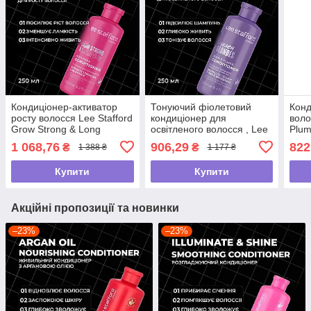
Кондиціонер-активатор
Тонуючий фіолетовий
Конд
росту волосся Lee Stafford
кондиціонер для
воло
Grow Strong & Long
освітленого волосся , Lee
Plum
Activation Conditioner
Stafford Bleach Blondes
Plum
1 068,76
906,29
822
₴
₴
1 388 ₴
1 177 ₴
,250мл
Purple ,250мл
,250
Купити
Купити
Акційні пропозиції та новинки
–23%
–23%