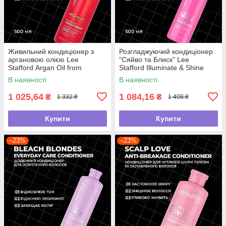
Живильний кондиціонер з
Розгладжуючий кондиціонер
аргановою олією Lee
"Сяйво та Блиск" Lee
Stafford Argan Oil from
Stafford Illuminate & Shine
Morocco Nourishing
Smoothing Conditioner, 500
В наявності
В наявності
Conditioner, 500 мл
мл
1 025,64
1 084,16
₴
₴
1 332 ₴
1 408 ₴
Купити
Купити
–23%
–23%