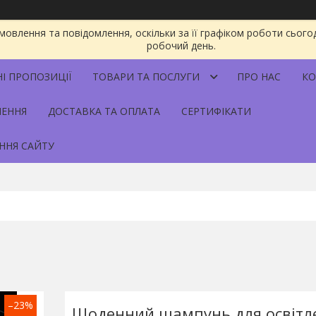
овлення та повідомлення, оскільки за її графіком роботи сього
робочий день.
НІ ПРОПОЗИЦІЇ
ТОВАРИ ТА ПОСЛУГИ
ПРО НАС
КО
НЕННЯ
ДОСТАВКА ТА ОПЛАТА
СЕРТИФІКАТИ
ННЯ САЙТУ
–23%
Щоденний шампунь для освітл