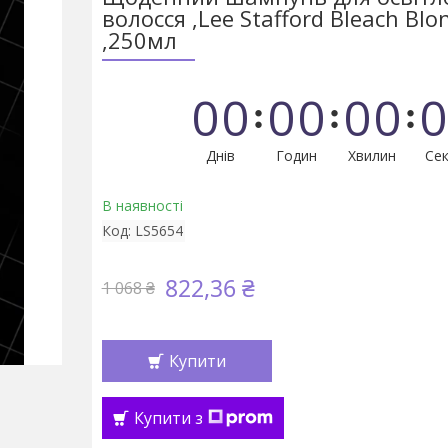
волосся ,Lee Stafford Bleach Blo
,250мл
0
0
0
0
0
0
0
Днів
Годин
Хвилин
Сек
В наявності
Код:
LS5654
822,36 ₴
1 068 ₴
Купити
Купити з