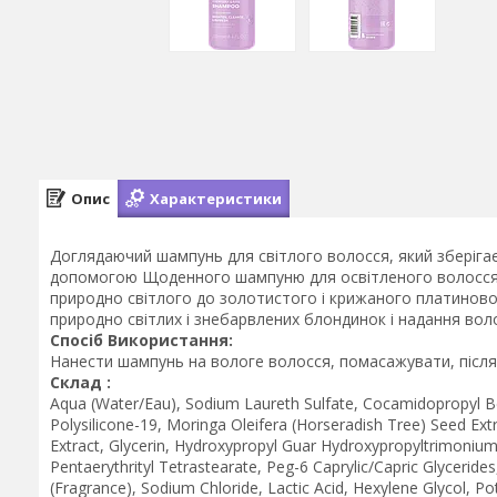
Опис
Характеристики
Доглядаючий шампунь для світлого волосся, який зберігає я
допомогою Щоденного шампуню для освітленого волосся Lee
природно світлого до золотистого і крижаного платиново
природно світлих і знебарвлених блондинок і надання вол
Спосіб Використання:
Нанести шампунь на вологе волосся, помасажувати, після
Склад :
Aqua (Water/Eau), Sodium Laureth Sulfate, Cocamidopropyl Be
Polysilicone-19, Moringa Oleifera (Horseradish Tree) Seed Ext
Extract, Glycerin, Hydroxypropyl Guar Hydroxypropyltrimonium 
Pentaerythrityl Tetrastearate, Peg-6 Caprylic/Capric Glycerid
(Fragrance), Sodium Chloride, Lactic Acid, Hexylene Glycol, P