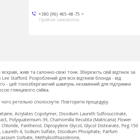
+380 (96) 465-48-75
Прийом замовлень
скраві, живі та салонно-свіжі тони. Збережіть свій відтінок за
 Stafford. Розроблений для всіх відтінків блонда - від
го - цей тонозберігаючий шампунь незамінний для підтримки
оссю глянцевого сяйва.
 чого ретельно сполоснути. Повторити процедуру.
taine, Acrylates Copolymer, Disodium Laureth Sulfosuccinate,
ract, Polyquaternium-39, Chamomilla Recutita (Matricaria) Flower
Chloride, Panthenol, Dipropylene Glycol, Glycol Distearate, Peg-150
es, Laureth-4, Sodium Sulfate, Disodium Phosphate, Parfum
otassium Sorbate, Methylisothiazolinone,