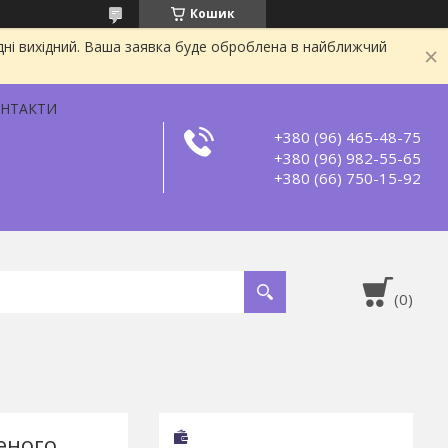
Кошик
дні вихідний. Ваша заявка буде оброблена в найближчий
НТАКТИ
+380 (96) 465-48-75
+380 (96) 982-55-65
+380 (66) 750-15-92
еного