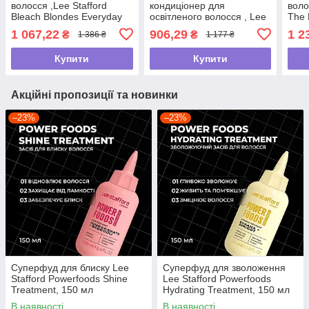
волосся ,Lee Stafford
кондиціонер для
воло
Bleach Blondes Everyday
освітленого волосся , Lee
The 
Care Golden Girl Oil ,50мл
Stafford Bleach Blondes
Coil
1 067,22
906,29
1 2
₴
₴
1 386 ₴
1 177 ₴
Purple ,250мл
Mas
Купити
Купити
Акційні пропозиції та новинки
–23%
–23%
Суперфуд для блиску Lee
Суперфуд для зволоження
Stafford Powerfoods Shine
Lee Stafford Powerfoods
Treatment, 150 мл
Hydrating Treatment, 150 мл
В наявності
В наявності