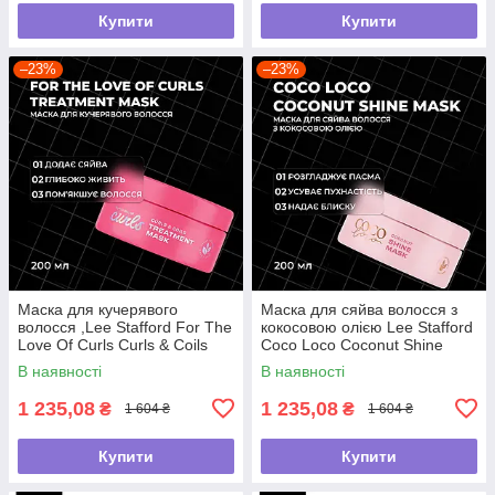
Купити
Купити
–23%
–23%
Маска для кучерявого
Маска для сяйва волосся з
волосся ,Lee Stafford For The
кокосовою олією Lee Stafford
Love Of Curls Curls & Coils
Coco Loco Coconut Shine
Treatment Mask,200мл
Mask ,200мл
В наявності
В наявності
1 235,08
1 235,08
₴
₴
1 604 ₴
1 604 ₴
Купити
Купити