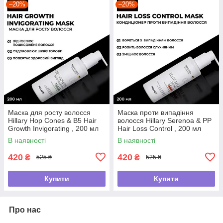
–20%
–20%
Маска для росту волосся
Маска проти випадіння
Hillary Hop Cones & B5 Hair
волосся Hillary Serenoa & РР
Growth Invigorating , 200 мл
Hair Loss Control , 200 мл
В наявності
В наявності
420
420
₴
₴
525 ₴
525 ₴
Купити
Купити
Про нас