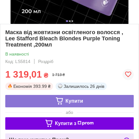
Маска від жовтизни освітленого волосся ,
Lee Stafford Bleach Blondes Purple Toning
Treatment ,200мл
В наявності
Код: LS5814
Роздріб
1 319,01
₴
1 713 ₴
Економія
393.99 ₴
Залишилось
26 днів
Купити
або
Купити з