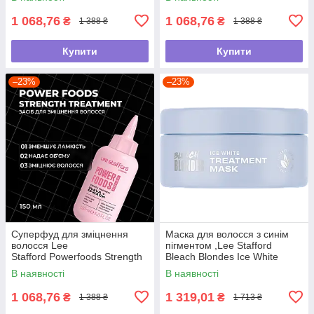
1 068,76
1 068,76
₴
₴
1 388 ₴
1 388 ₴
Купити
Купити
–23%
–23%
Суперфуд для зміцнення
Маска для волосся з синім
волосся Lee
пігментом ,Lee Stafford
Stafford Powerfoods Strength
Bleach Blondes Ice White
Treatment, 150 мл
Toning Treatment Mask,200
В наявності
В наявності
мл
1 068,76
1 319,01
₴
₴
1 388 ₴
1 713 ₴