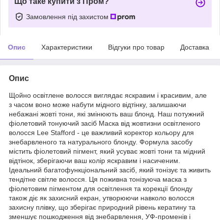
Що таке купити з Пром?
Замовлення під захистом
Опис
Характеристики
Відгуки про товар
Доставка
Опис
Щойно освітлене волосся виглядає яскравим і красивим, але
з часом воно може набути мідного відтінку, залишаючи
небажані жовті тони, які змінюють ваш блонд. Наш потужний
фіолетовий тонуючий засіб Маска від жовтизни освітленого
волосся Lee Stafford - це важливий коректор кольору для
знебарвленого та натурального блонду. Формула засобу
містить фіолетовий пігмент, який усуває жовті тони та мідний
відтінок, зберігаючи ваш колір яскравим і насиченим.
Ідеальний багатофункціональний засіб, який тонізує та живить
тендітне світле волосся. Ця поживна тонізуюча маска з
фіолетовим пігментом для освітлення та корекції блонду
також діє як захисний екран, утворюючи навколо волосся
захисну плівку, що зберігає природний рівень кератину та
зменшує пошкодження від знебарвлення, УФ-променів і