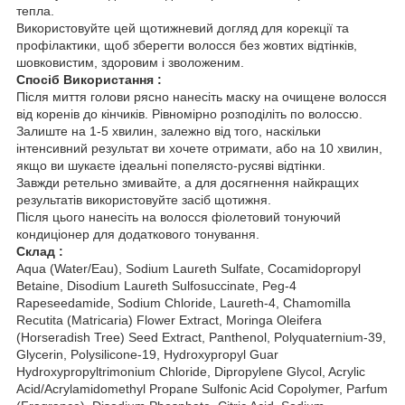
тепла.
Використовуйте цей щотижневий догляд для корекції та
профілактики, щоб зберегти волосся без жовтих відтінків,
шовковистим, здоровим і зволоженим.
Спосіб Використання :
Після миття голови рясно нанесіть маску на очищене волосся
від коренів до кінчиків. Рівномірно розподіліть по волоссю.
Залиште на 1-5 хвилин, залежно від того, наскільки
інтенсивний результат ви хочете отримати, або на 10 хвилин,
якщо ви шукаєте ідеальні попелясто-русяві відтінки.
Завжди ретельно змивайте, а для досягнення найкращих
результатів використовуйте засіб щотижня.
Після цього нанесіть на волосся фіолетовий тонуючий
кондиціонер для додаткового тонування.
Склад :
Aqua (Water/Eau), Sodium Laureth Sulfate, Cocamidopropyl
Betaine, Disodium Laureth Sulfosuccinate, Peg-4
Rapeseedamide, Sodium Chloride, Laureth-4, Chamomilla
Recutita (Matricaria) Flower Extract, Moringa Oleifera
(Horseradish Tree) Seed Extract, Panthenol, Polyquaternium-39,
Glycerin, Polysilicone-19, Hydroxypropyl Guar
Hydroxypropyltrimonium Chloride, Dipropylene Glycol, Acrylic
Acid/Acrylamidomethyl Propane Sulfonic Acid Copolymer, Parfum