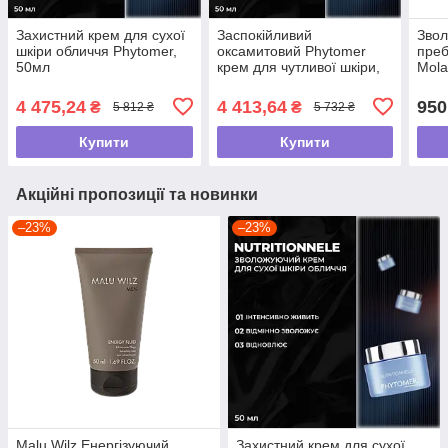
Захистний крем для сухої
Заспокійливий
Звол
шкіри обличчя Phytomer,
оксамитовий Phytomer
преб
50мл
крем для чутливої шкіри,
Mola
50 мл
жирн
4 475,24
4 413,64
950
₴
₴
5 812 ₴
5 732 ₴
Купити
Купити
Акційні пропозиції та новинки
–23%
–23%
Malu Wilz Енергізуючий
Захистний крем для сухої