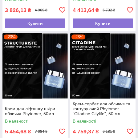
3 826,13
4 413,64
₴
₴
4 969 ₴
5 732 ₴
Купити
Купити
–23%
–23%
Крем-сорбет для обличчя та
Крем для ліфтингу шкіри
контуру очей Phytomer
обличчя Phytomer, 50мл
"Citadine Citylife", 50 мл
В наявності
В наявності
5 454,68
4 759,37
₴
₴
7 084 ₴
6 181 ₴