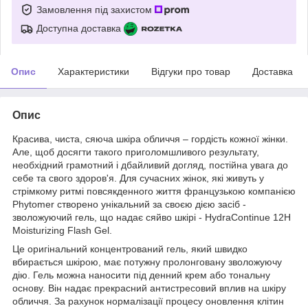
Замовлення під захистом
Доступна доставка
Опис
Характеристики
Відгуки про товар
Доставка
Опис
Красива, чиста, сяюча шкіра обличчя – гордість кожної жінки.
Але, щоб досягти такого приголомшливого результату,
необхідний грамотний і дбайливий догляд, постійна увага до
себе та свого здоров'я. Для сучасних жінок, які живуть у
стрімкому ритмі повсякденного життя французькою компанією
Phytomer створено унікальний за своєю дією засіб -
зволожуючий гель, що надає сяйво шкірі - HydraContinue 12H
Moisturizing Flash Gel.
Це оригінальний концентрований гель, який швидко
вбирається шкірою, має потужну пролонговану зволожуючу
дію. Гель можна наносити під денний крем або тональну
основу. Він надає прекрасний антистресовий вплив на шкіру
обличчя. За рахунок нормалізації процесу оновлення клітин