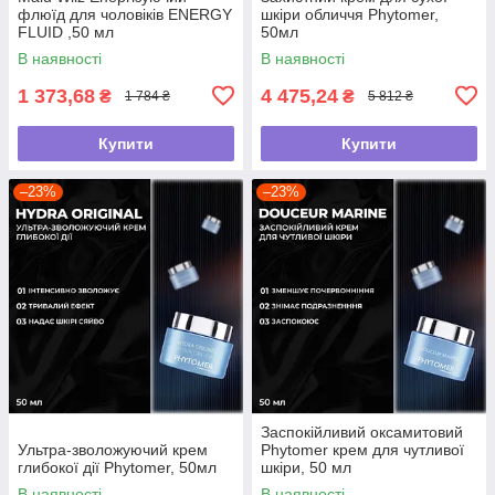
флюїд для чоловіків ENERGY
шкіри обличчя Phytomer,
FLUID ,50 мл
50мл
В наявності
В наявності
1 373,68
4 475,24
₴
₴
1 784 ₴
5 812 ₴
Купити
Купити
–23%
–23%
Заспокійливий оксамитовий
Ультра-зволожуючий крем
Phytomer крем для чутливої
глибокої дії Phytomer, 50мл
шкіри, 50 мл
В наявності
В наявності