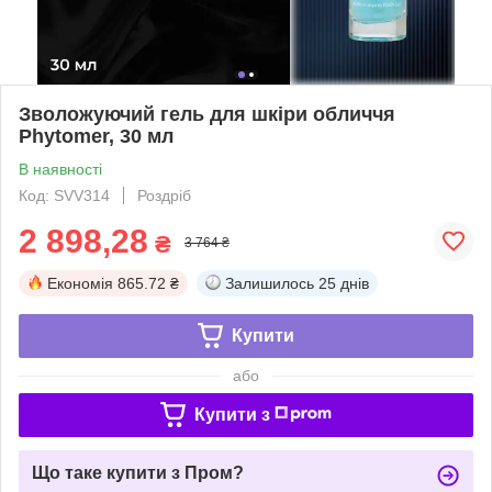
Зволожуючий гель для шкіри обличчя
Phytomer, 30 мл
В наявності
Код: SVV314
Роздріб
2 898,28
₴
3 764 ₴
Економія
865.72 ₴
Залишилось
25 днів
Купити
або
Купити з
Що таке купити з Пром?