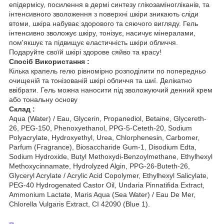
епідермісу, посилення в дермі синтезу глікозаміногліканів, та
інтенсивного зволоження з поверхні шкіри зникають сліди
втоми, шкіра набуває здорового та сяючого вигляду. Гель
інтенсивно зволожує шкіру, тонізує, насичує мінералами,
пом'якшує та підвищує еластичність шкіри обличчя.
Подаруйте своїй шкірі здорове сяйво та красу!
Спосіб Використання :
Кілька крапель гелю рівномірно розподілити по попередньо
очищеній та тонізованій шкірі обличчя та шиї. Делікатно
ввібрати. Гель можна наносити під зволожуючий денний крем
або тональну основу
Склад :
Aqua (Water) / Eau, Glycerin, Propanediol, Betaine, Glycereth-
26, PEG-150, Phenoxyethanol, PPG-5-Ceteth-20, Sodium
Polyacrylate, Hydroxyethyl, Urea, Chlorphenesin, Carbomer,
Parfum (Fragrance), Biosaccharide Gum-1, Disodium Edta,
Sodium Hydroxide, Butyl Methoxydi-Benzoylmethane, Ethylhexyl
Methoxycinnamate, Hydrolyzed Algin, PPG-26-Buteth-26,
Glyceryl Acrylate / Acrylic Acid Copolymer, Ethylhexyl Salicylate,
PEG-40 Hydrogenated Castor Oil, Undaria Pinnatifida Extract,
Ammonium Lactate, Maris Aqua (Sea Water) / Eau De Mer,
Chlorella Vulgaris Extract, CI 42090 (Blue 1).