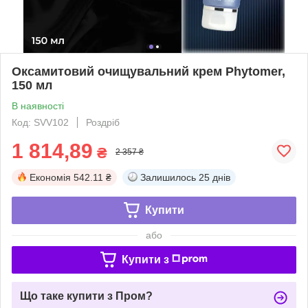
Оксамитовий очищувальний крем Phytomer,
150 мл
В наявності
Код: SVV102
Роздріб
1 814,89
₴
2 357 ₴
Економія
542.11 ₴
Залишилось
25 днів
Купити
або
Купити з
Що таке купити з Пром?