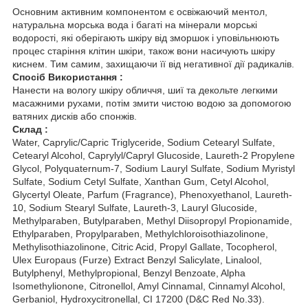
Основним активним компонентом є освіжаючий ментол,
натуральна морська вода і багаті на мінерали морські
водорості, які оберігають шкіру від зморшок і уповільнюють
процес старіння клітин шкіри, також вони насичують шкіру
киснем. Тим самим, захищаючи її від негативної дії радикалів.
Спосіб Використання :
Нанести на вологу шкіру обличчя, шиї та декольте легкими
масажними рухами, потім змити чистою водою за допомогою
ватяних дисків або спонжів.
Склад :
Water, Caprylic/Capric Triglyceride, Sodium Cetearyl Sulfate,
Cetearyl Alcohol, Caprylyl/Capryl Glucoside, Laureth-2 Propylene
Glycol, Polyquaternum-7, Sodium Lauryl Sulfate, Sodium Myristyl
Sulfate, Sodium Cetyl Sulfate, Xanthan Gum, Cetyl Alcohol,
Glycertyl Oleate, Parfum (Fragrance), Phenoxyethanol, Laureth-
10, Sodium Stearyl Sulfate, Laureth-3, Lauryl Glucoside,
Methylparaben, Butylparaben, Methyl Diisopropyl Propionamide,
Ethylparaben, Propylparaben, Methylchloroisothiazolinone,
Methylisothiazolinone, Citric Acid, Propyl Gallate, Tocopherol,
Ulex Europaus (Furze) Extract Benzyl Salicylate, Linalool,
Butylphenyl, Methylpropional, Benzyl Benzoate, Alpha
Isomethylionone, Citronellol, Amyl Cinnamal, Cinnamyl Alcohol,
Gerbaniol, Hydroxycitronellal, CI 17200 (D&C Red No.33).