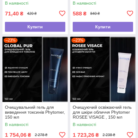
мл)
В наявності
В наявності
71,40
588
₴
₴
420 ₴
840 ₴
Купити
Купити
–23%
–23%
Очищувальний гель для
Очищуючий освіжаючий гель
виведення токсинів Phytomer,
для шкіри обличчя Phytomer
150 мл
ROSEE VISAGE , 150 мл
В наявності
В наявності
1 754,06
1 723,26
₴
₴
2 278 ₴
2 238 ₴