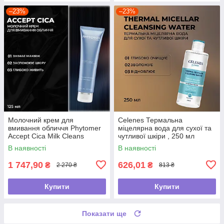
–23%
–23%
Молочний крем для
Celenes Термальна
вмивання обличчя Phytomer
міцелярна вода для сухої та
Accept Cica Milk Cleans
чутливої шкіри , 250 мл
В наявності
В наявності
1 747,90
626,01
₴
₴
2 270 ₴
813 ₴
Купити
Купити
Показати ще