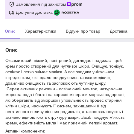
Замовлення під захистом
Доступна доставка
Опис
Характеристики
Відгуки про товар
Доставка
Опис
Оксамитовий, ніжний, повітряний, доглядає і надихає - цей
крем просто створений для чутливої шкіри. Очищує, тонізує,
освіжає і легко знімає макіяж. А все завдяки унікальним
інгредієнтам, які, вдало поєднуючись та взаємодіючи,
дбайливо очищають та заспокоюють чутливу шкіру.
Серед активних речовин - освіжаючий ментол, натуральна
морська вода і багаті на корисні мінерали морські водорості,
які оберігають від зморшок і уповільнюють процес старіння
клітин шкіри, насичують її киснем, захищаючи її від
негативного впливу вільних радикалів, а також зволожують і
активно відновлюють структуру шкіри. Засіб поєднує м'якість
крему, ефективність мила і має приємний легкий аромат.
Активні компоненти: