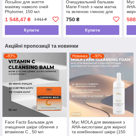
Лосьйон для зняття
Очищувальний бальзам
Мус 
макіяжу навколо очей
Marie Fresh з чаєм матча
АНА-
Phytomer, 150 мл
та зеленою глиною для
жирн
всіх типів шкіри 100 мл
шкір
1 548,47
750
588
₴
₴
2 011 ₴
Купити
Купити
Акційні пропозиції та новинки
–83%
Новинка
–30%
Face Facts Бальзам для
Мус MOLA для вмивання з
очищення шкіри обличчя з
АНА-кислотами для жирної
вітаміном С , 50 мл
та комбінованої шкіри (150