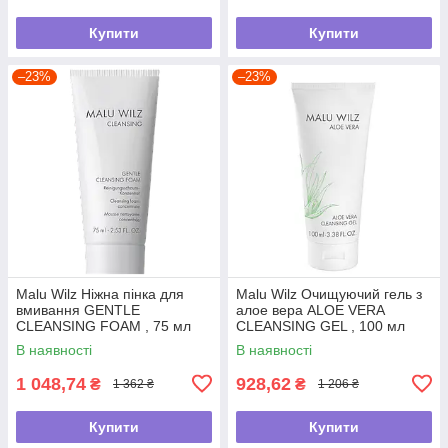
Купити
Купити
–23%
–23%
Malu Wilz Ніжна пінка для
Malu Wilz Очищуючий гель з
вмивання GENTLE
алое вера ALOE VERA
CLEANSING FOAM , 75 мл
CLEANSING GEL , 100 мл
В наявності
В наявності
1 048,74
928,62
₴
₴
1 362 ₴
1 206 ₴
Купити
Купити