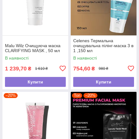
Celenes Термальна
Malu Wilz Очищуюча маска
очищувальна пілінг-маска 3 в
CLARIFYING MASK , 50 мл
1 ,150 мл
В наявності
В наявності
1 239,70
754,60
₴
₴
1 610 ₴
980 ₴
Купити
Купити
–20%
Топ
–20%