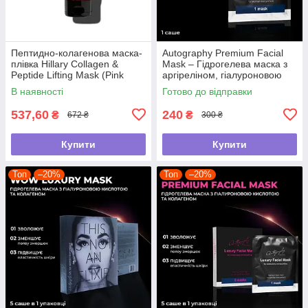
Пептидно-колагенова маска-
Autography Premium Facial
плівка Hillary Collagen &
Mask – Гідрогелева маска з
Peptide Lifting Mask (Pink
аргіреліном, гіалуроновою
Edition), 90 мл
кислотою і колагеном, саше
В наявності
Готово до відправки
537,60
240
₴
₴
672 ₴
300 ₴
Купити
Купити
Топ
–20%
Топ
–20%