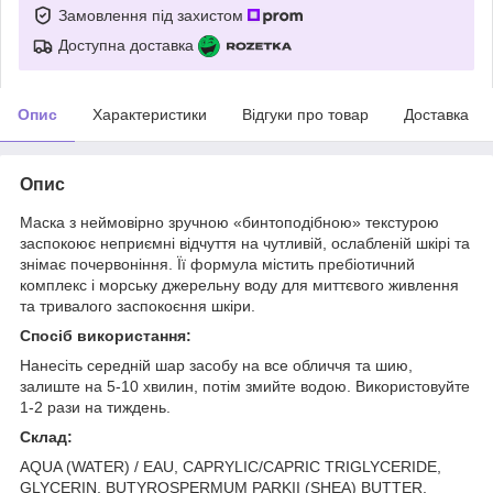
Замовлення під захистом
Доступна доставка
Опис
Характеристики
Відгуки про товар
Доставка
Опис
Маска з неймовірно зручною «бинтоподібною» текстурою
заспокоює неприємні відчуття на чутливій, ослабленій шкірі та
знімає почервоніння. Її формула містить пребіотичний
комплекс і морську джерельну воду для миттєвого живлення
та тривалого заспокоєння шкіри.
Спосіб використання:
Нанесіть середній шар засобу на все обличчя та шию,
залиште на 5-10 хвилин, потім змийте водою. Використовуйте
1-2 рази на тиждень.
Склад:
AQUA (WATER) / EAU, CAPRYLIC/CAPRIC TRIGLYCERIDE,
GLYCERIN, BUTYROSPERMUM PARKII (SHEA) BUTTER,