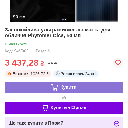
Заспокійлива ультраживильна маска для
обличчя Phytomer Cica, 50 мл
В наявності
Код: SVV062
Роздріб
3 437,28
₴
4 464 ₴
Економія
1026.72 ₴
Залишилось
24 дні
Купити
або
Купити з
Що таке купити з Пром?