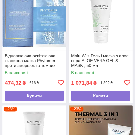
Відновлююча освітлююча
Malu Wilz Гель і маска з алое
тканинна маска Phytomer
вера ALOE VERA GEL &
проти зморшок та темних
MASK , 50 мл
плям "Oligoforce" , 23г
В наявності
В наявності
474,32
1 071,84
₴
₴
616 ₴
1 392 ₴
Купити
Купити
–23%
–23%