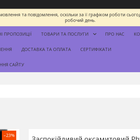
овлення та повідомлення, оскільки за її графіком роботи сього
робочий день.
НІ ПРОПОЗИЦІЇ
ТОВАРИ ТА ПОСЛУГИ
ПРО НАС
КО
НЕННЯ
ДОСТАВКА ТА ОПЛАТА
СЕРТИФІКАТИ
ННЯ САЙТУ
–23%
Заспокійливий оксамитовий Ph