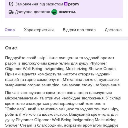
Замовлення під захистом
Доступна доставка
Опис
Характеристики
Відгуки про товар
Доставка
Опис
Подаруйте своїй шкірі ніжне очищення та чудовий аромат
разом із зволожуючим крем-гелем для душу Phytomer
Oligomer Well-Being Invigorating Moisturizing Shower Cream.
Приємні відчуття комфорту та чистоти створять чудовий
настрій та гарне самопочуття. М'яка піна легкою, пухнастою
хмаринкою огорне ваше тіло, змиваючи втому і забруднення.
Під час застосування крем-гелю ваша шкіра насичується
мікроелементами та отримує необхідне зволоження. У складі
крем-гелю знаходиться ремінералізуючий компонент
"Олігомер", який інтенсивно зміцнює та чудово тонізує шкіру,
робить її м'якою та шовковистою. Вишуканий крем-гель для
душу Phytomer Oligomer Well-Being Invigorating Moisturizing
Shower Cream із благородним, яскравим ароматом подарує