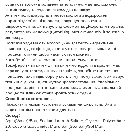
руйнують волокна колагену та еластину. Має зволожуючу,
вітамінізуючу та оздоровлюючу дію на шкіру.
Альгін - полісахарид альгінової кислоти з водоростей,
нормалізує обмінні процеси, покращує засвоєння
мікроелементів, активізує ряд ферментів. Джерело мінералів,
регуляторних молекул (цитокінів), антиоксидантів. Інтенсивно
зволожує.
Полісахариди мають абсорбційну здатність - ефективне
очищення, дезінфекція, активізуються внутрішньоклітинні
процеси, клітини шкіри насичуються киснем.
Коко-бетаїн – м'яке очищення шкіри. Емульгатор.
Токоферол - вітамін «Е», вітамін «молодості та краси», має
виражену антиоксидантну активність, запобігає окисленню
ненасичених ліпідів, бере участь в імунному захисті; активізує
тканинне дихання, стимулює кровопостачання. Уповільнює
процеси старіння, інтенсивно зволожує, зменшує запальний
процес та зміцнює стінки кровоносних судин.
Спосіб використання :
Наносити м'якими круговими рухами на шкіру тіла. Змити
водою і потім нанести крем для тіла.
Склад :
Aqua(Water)/Eau, Sodium Laureth Sulfate, Glycerin, Polysorbate
20, Coco-Glucosamide, Maris Sal (Sea Salt)/Sel Marin,