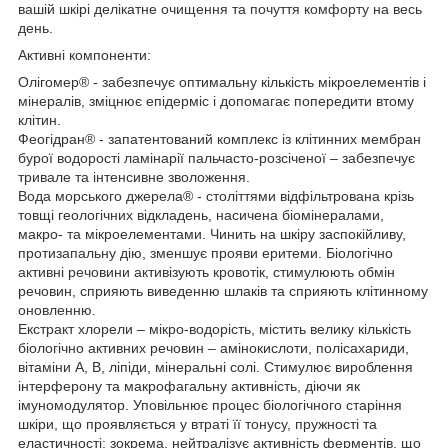
вашій шкірі делікатне очищення та почуття комфорту на весь
день.
Активні компоненти:
Олігомер® - забезпечує оптимальну кількість мікроелементів і
мінералів, зміцнює епідерміс і допомагає попередити втому
клітин.
Феогідран® - запатентований комплекс із клітинних мембран
бурої водорості ламінарії пальчасто-розсіченої – забезпечує
тривале та інтенсивне зволоження.
Вода морського джерела® - століттями відфільтрована крізь
товщі геологічних відкладень, насичена біомінералами,
макро- та мікроелементами. Чинить на шкіру заспокійливу,
протизапальну дію, зменшує прояви еритеми. Біологічно
активні речовини активізують кровотік, стимулюють обмін
речовин, сприяють виведенню шлаків та сприяють клітинному
оновленню.
Екстракт хлорели – мікро-водорість, містить велику кількість
біологічно активних речовин – амінокислоти, полісахариди,
вітаміни А, В, ліпіди, мінеральні солі. Стимулює вироблення
інтерферону та макрофагальну активність, діючи як
імуномодулятор. Уповільнює процес біологічного старіння
шкіри, що проявляється у втраті її тонусу, пружності та
еластичності: зокрема, нейтралізує активність ферментів, що