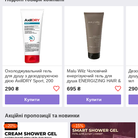
Охолоджувальний гель
Malu Wilz Чоловічий
Дезо
для душу з дезодоруючою
енергізуючий гель для
душу
дією AxillDRY Sport, 200
душа ENERGIZING HAIR &
мл
мл
BODY WASH , 200 ML
290
695
290
₴
₴
Купити
Купити
Акційні пропозиції та новинки
–20%
–15%