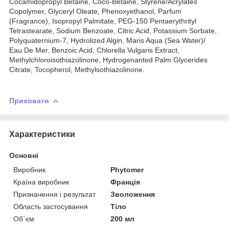
Cocamidopropyl Betaine, Coco-Betaine, Styrene/Acrylates
Copolymer, Glyceryl Oleate, Phenoxyethanol, Parfum
(Fragrance), Isopropyl Palmitate, PEG-150 Pentaerythrityl
Tetrastearate, Sodium Benzoate, Citric Acid, Potassium Sorbate,
Polyquaternium-7, Hydrolized Algin, Maris Aqua (Sea Water)/
Eau De Mer, Benzoic Acid, Chlorella Vulgaris Extract,
Methylchloroisothiazolinone, Hydrogenanted Palm Glycerides
Citrate, Tocopherol, Methylsothiazolinone.
Приховати
Характеристики
Основні
Виробник
Phytomer
Країна виробник
Франція
Призначення і результат
Зволоження
Область застосування
Тіло
Об`єм
200 мл