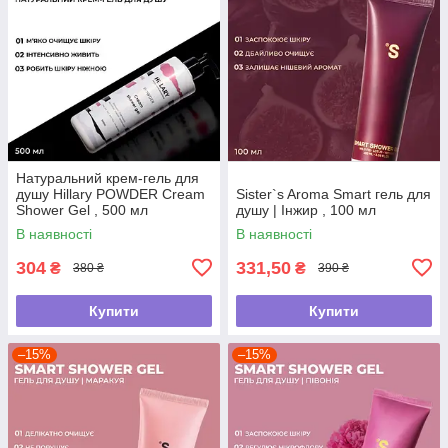
Натуральний крем-гель для
душу Hillary POWDER Cream
Sister`s Aroma Smart гель для
Shower Gel , 500 мл
душу | Інжир , 100 мл
В наявності
В наявності
304
331,50
₴
₴
380 ₴
390 ₴
Купити
Купити
–15%
–15%