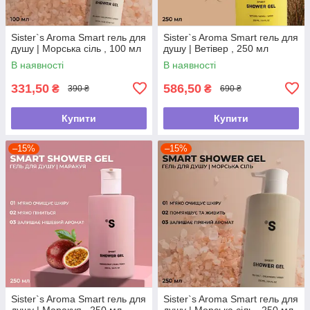
Sister`s Aroma Smart гель для
Sister`s Aroma Smart гель для
душу | Морська сіль , 100 мл
душу | Ветівер , 250 мл
В наявності
В наявності
331,50
586,50
₴
₴
390 ₴
690 ₴
Купити
Купити
–15%
–15%
Sister`s Aroma Smart гель для
Sister`s Aroma Smart гель для
душу | Маракуя , 250 мл
душу | Морська сіль , 250 мл