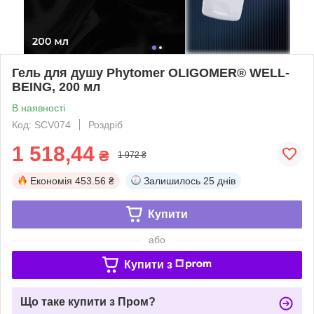
Гель для душу Phytomer OLIGOMER® WELL-
BEING, 200 мл
В наявності
Код: SCV074
Роздріб
1 518,44
₴
1 972 ₴
Економія
453.56 ₴
Залишилось
25 днів
Купити
або
Купити з
Що таке купити з Пром?