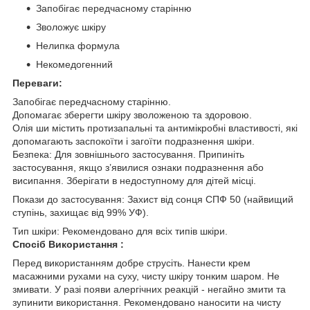
Запобігає передчасному старінню
Зволожує шкіру
Нелипка формула
Некомедогенний
Переваги:
Запобігає передчасному старінню.
Допомагає зберегти шкіру зволоженою та здоровою.
Олія ши містить протизапальні та антимікробні властивості, які
допомагають заспокоїти і загоїти подразнення шкіри.
Безпека: Для зовнішнього застосування. Припиніть
застосування, якщо з’явилися ознаки подразнення або
висипання. Зберігати в недоступному для дітей місці.
Покази до застосування: Захист від сонця СПФ 50 (найвищий
ступінь, захищає від 99% УФ).
Тип шкіри: Рекомендовано для всіх типів шкіри.
Спосіб Використання :
Перед використанням добре струсіть. Нанести крем
масажними рухами на суху, чисту шкіру тонким шаром. Не
змивати. У разі появи алергічних реакцій - негайно змити та
зупинити використання. Рекомендовано наносити на чисту