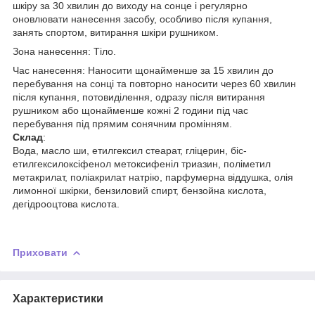
шкіру за 30 хвилин до виходу на сонце і регулярно
оновлювати нанесення засобу, особливо після купання,
занять спортом, витирання шкіри рушником.
Зона нанесення: Тіло.
Час нанесення: Наносити щонайменше за 15 хвилин до
перебування на сонці та повторно наносити через 60 хвилин
після купання, потовиділення, одразу після витирання
рушником або щонайменше кожні 2 години під час
перебування під прямим сонячним промінням.
Склад
:
Вода, масло ши, етилгексил стеарат, гліцерин, біс-
етилгексилоксіфенол метоксифеніл триазин, поліметил
метакрилат, поліакрилат натрію, парфумерна віддушка, олія
лимонної шкірки, бензиловий спирт, бензойна кислота,
дегідрооцтова кислота.
Приховати
Характеристики