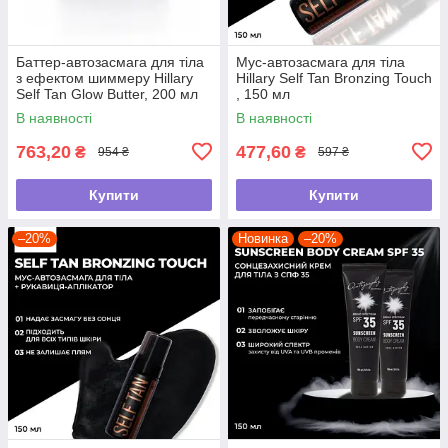
Баттер-автозасмага для тіла
Мус-автозасмага для тіла
з ефектом шиммеру Hillary
Hillary Self Tan Bronzing Touch
Self Tan Glow Butter, 200 мл
, 150 мл
В наявності
В наявності
763,20
477,60
₴
₴
954 ₴
597 ₴
Купити
Купити
–20%
Новинка
–20%