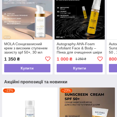
MOLA Сонцезахисний
Autography AHA-Foam
Auto
крем з високим ступенем
Exfoliant Face & Body –
Suns
захисту spf 50+, 30 мл
Пінка для очищення шкіри
50 ,
обличчя та тіла з AHA-
сонц
1 350
1 000
800
₴
₴
1 250 ₴
кислотами, 200 мл
обли
Купити
Купити
Акційні пропозиції та новинки
–23%
–23%