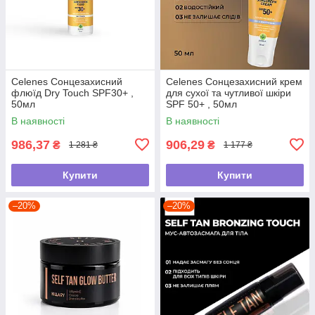
Celenes Сонцезахисний
Celenes Сонцезахисний крем
флюїд Dry Touch SPF30+ ,
для сухої та чутливої шкіри
50мл
SPF 50+ , 50мл
В наявності
В наявності
986,37
906,29
₴
₴
1 281 ₴
1 177 ₴
Купити
Купити
–20%
–20%