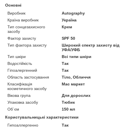
Основні
Виробник
Autography
Країна виробник
Україна
Тип сонцезахисного
Крем
засобу
Фактор захисту
SPF 50
Тип фактора захисту
Широкий спектр захисту від
УФА/УФБ
Тип шкіри
Всі типи шкіри
Водостійкість
Так
Гіпоалергенний
Так
Область застосування
Тіло, Обличчя
Класифікація
Мас маркет
косметичного засобу
Вікова група
Для дорослих
Упаковка засобу
Тюбик
Об`єм
150 мл
Користувальницькі характеристики
Гипоаллергенно
Так