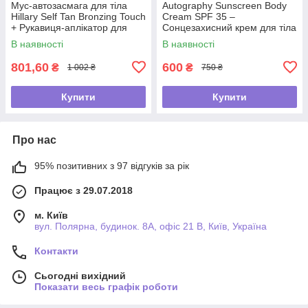
Мус-автозасмага для тіла
Autography Sunscreen Body
Hillary Self Tan Bronzing Touch
Cream SPF 35 –
+ Рукавиця-аплікатор для
Сонцезахисний крем для тіла
автозасмаги
з СПФ 35, 150 мл
В наявності
В наявності
801,60
600
₴
₴
1 002 ₴
750 ₴
Купити
Купити
Про нас
95% позитивних з 97 відгуків за рік
Працює з 29.07.2018
м. Київ
вул. Полярна, будинок. 8А, офіс 21 В, Київ, Україна
Контакти
Сьогодні вихідний
Показати весь графік роботи