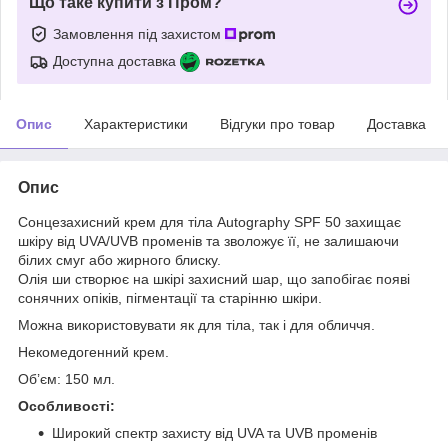
Що таке купити з Пром?
Замовлення під захистом
Доступна доставка
Опис
Характеристики
Відгуки про товар
Доставка
Опис
Сонцезахисний крем для тіла Autography SPF 50 захищає
шкіру від UVA/UVB променів та зволожує її, не залишаючи
білих смуг або жирного блиску.
Олія ши створює на шкірі захисний шар, що запобігає появі
сонячних опіків, пігментації та старінню шкіри.
Можна використовувати як для тіла, так і для обличчя.
Некомедогенний крем.
Об’єм: 150 мл.
Особливості:
Широкий спектр захисту від UVA та UVB променів