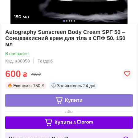
Autography Sunscreen Body Cream SPF 50 –
Сонцезахисний крем для тіла з СПФ 50, 150
мл
В наявності
Код: a00050
Роздріб
600
₴
750 ₴
Економія
150 ₴
Залишилось
24 дні
Купити
або
Купити з