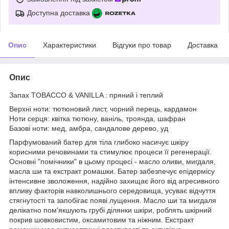
Доступна доставка
Опис
Характеристики
Відгуки про товар
Доставка
Опис
Запах TOBACCO & VANILLA : пряний і теплий
Верхні ноти: тютюновий лист, чорний перець, кардамон
Ноти серця: квітка тютюну, ваніль, троянда, шафран
Базові ноти: мед, амбра, сандалове дерево, уд
Парфумований батер для тіла глибоко насичує шкіру
корисними речовинами та стимулює процеси її регенерації.
Основні "помічники" в цьому процесі - масло оливи, мигдаля,
масла ши та екстракт ромашки. Батер забезпечує епідермісу
інтенсивне зволоження, надійно захищає його від агресивного
впливу факторів навколишнього середовища, усуває відчуття
стягнутості та запобігає появі лущення. Масло ши та мигдаля
делікатно пом'якшують грубі ділянки шкіри, роблять шкірний
покрив шовковистим, оксамитовим та ніжним. Екстракт