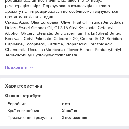
ромашки має антисептичні властивості та активізує
регенерацію шкіри. Парфумована композиція нішевого
аромату на тілі розкривається по-особливому і відчувається
протягом декількох годин.
Cклад: Aqua, Olea Europaea (Olive) Fruit Oil, Prunus Amygdalus
Dulcis (Sweet Almond) Oil, C12-15 Alkyl Benzoate, Cetearyl
Alcohol, Glyceryl Stearate, Butyrospermum Parkii (Shea) Butter,
Beeswax, Cetyl Palmitate, Ceteareth-20, Ceteareth-12, Sorbitan
Caprylate, Tocopherol, Parfume, Propanediol, Benzoic Acid,
Chamomilla Recutita (Matricaria) Flower Extract, Pentaerythrityl
Tetra-di-t-butyl Hydroxyhydrocinnamate
Приховати
Характеристики
Основні атрибути
Виробник
dott
Країна виробник
Україна
Призначення і результат
Зволоження