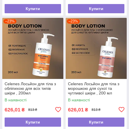
Купити
Купити
–23%
–23%
Celenes Лосьйон для тіла з
Celenes Лосьйон для тіла з
обліпихою для всіх типів
морошкою для сухої та
шкіри , 200мл
чутливої шкіри , 200 мл
В наявності
В наявності
626,01
626,01
₴
₴
813 ₴
813 ₴
Купити
Купити