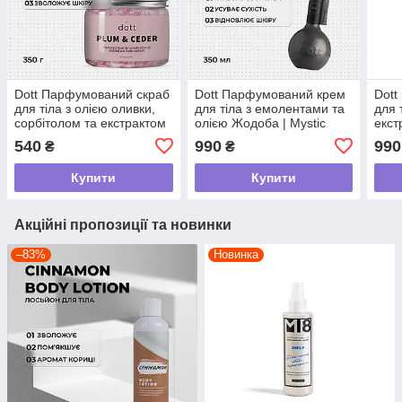
Dott Парфумований скраб
Dott Парфумований крем
Dott
для тіла з олією оливки,
для тіла з емолентами та
для 
сорбітолом та екстрактом
олією Жодоба | Mystic
екст
липи | PLUM & CEDAR,
Vibe, 350 мл
Vibe
540
990
990
₴
₴
350 g
Купити
Купити
Акційні пропозиції та новинки
–83%
Новинка