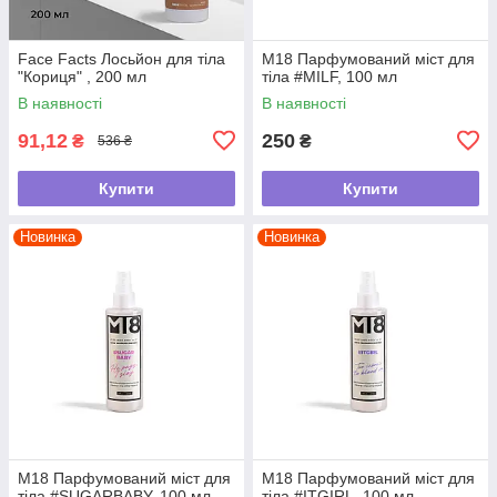
Face Facts Лосьйон для тіла
М18 Парфумований міст для
"Кориця" , 200 мл
тіла #MILF, 100 мл
В наявності
В наявності
91,12
250
₴
₴
536 ₴
Купити
Купити
Новинка
Новинка
М18 Парфумований міст для
М18 Парфумований міст для
тіла #SUGARBABY, 100 мл
тіла #ITGIRL, 100 мл