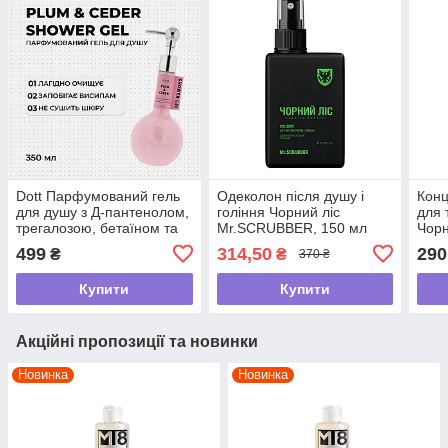
Dott Парфумований гель
Одеколон після душу і
Кон
для душу з Д-пантенолом,
гоління Чорний ліс
для 
трегалозою, бетаїном та
Mr.SCRUBBER, 150 мл
Чорн
молочною кислотою |
150 
499
314,50
290
₴
₴
370 ₴
PLUM & CEDAR,350ml
Купити
Купити
Акційні пропозиції та новинки
Новинка
Новинка