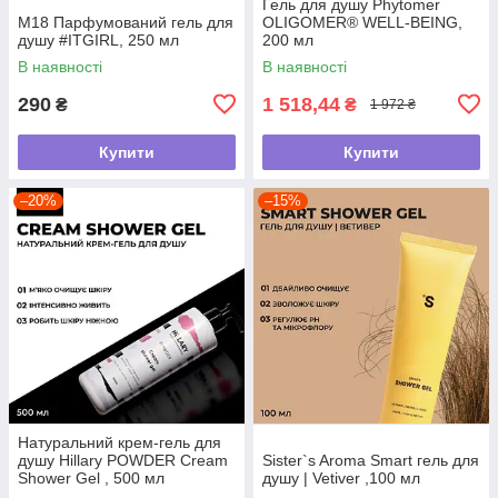
Гель для душу Phytomer
М18 Парфумований гель для
OLIGOMER® WELL-BEING,
душу #ITGIRL, 250 мл
200 мл
В наявності
В наявності
290
1 518,44
₴
₴
1 972 ₴
Купити
Купити
–20%
–15%
Натуральний крем-гель для
душу Hillary POWDER Cream
Sister`s Aroma Smart гель для
Shower Gel , 500 мл
душу | Vetiver ,100 мл