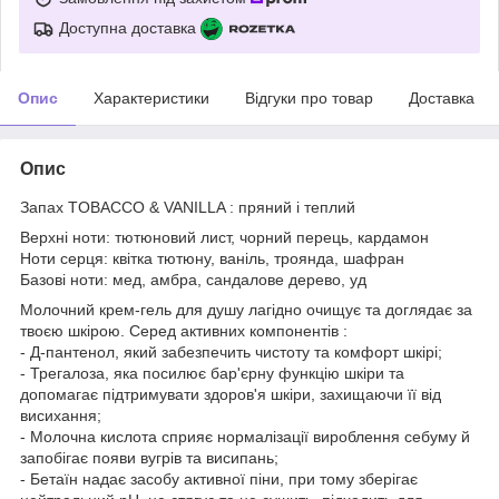
Доступна доставка
Опис
Характеристики
Відгуки про товар
Доставка
Опис
Запах TOBACCO & VANILLA : пряний і теплий
Верхні ноти: тютюновий лист, чорний перець, кардамон
Ноти серця: квітка тютюну, ваніль, троянда, шафран
Базові ноти: мед, амбра, сандалове дерево, уд
Молочний крем-гель для душу лагідно очищує та доглядає за
твоєю шкірою. Серед активних компонентів :
- Д-пантенол, який забезпечить чистоту та комфорт шкірі;
- Трегалоза, яка посилює бар'єрну функцію шкіри та
допомагає підтримувати здоров'я шкіри, захищаючи її від
висихання;
- Молочна кислота сприяє нормалізації вироблення себуму й
запобігає появи вугрів та висипань;
- Бетаїн надає засобу активної піни, при тому зберігає