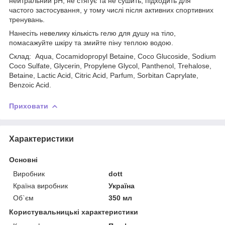
нейтральний pH, не стягує та не сушить, підходить для
частого застосування, у тому числі після активних спортивних
тренувань.
Нанесіть невелику кількість гелю для душу на тіло,
помасажуйте шкіру та змийте піну теплою водою.
Cклад: Aqua, Cocamidopropyl Betaine, Coco Glucoside, Sodium
Coco Sulfate, Glycerin, Propylene Glycol, Panthenol, Trehalose,
Betaine, Lactic Acid, Citric Acid, Parfum, Sorbitan Caprylate,
Benzoic Acid.
Приховати
Характеристики
Основні
Виробник
dott
Країна виробник
Україна
Об`єм
350 мл
Користувальницькі характеристики