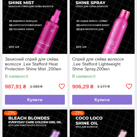
Захисний спрей для сяйва
Спрей для сяйва волосся
волосся ,Lee Stafford Heat
,Lee Stafford Lightweight
Protection Shine Mist ,200мл
Shine Spray,200мл
В наявності
В наявності
987,91
906,29
₴
₴
1 283 ₴
1 177 ₴
Купити
Купити
–23%
–23%