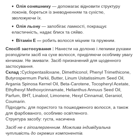
Олія соняшнику
— допомагає відновити структуру
локонів, бореться із зневодненням та сухістю,
зволожуючи їх.
Олія льону
— запобігає ламкості, покращує
еластичність, надає блиск та сяйво.
Вітамін Е —
робить волосся міцним та пружним.
Спосіб застосування :
Нанести на долоню і легкими рухами
розподілити засіб на сухе волосся, приділяючи особливу увагу
кінчикам. Не змивати. Засіб призначений для щоденного
застосування.
Склад :
Cyclopentasiloxane, Dimethiconol, Phenyl Trimethicone,
Butyrospermum Parkii, Butter, Linum Usitatissimum Seed Oil,
Argania Spinosa Kernel Oil, Beta-Carotene, Tocopheryl Acetate,
Ethylhexyl Methoxycinnamate, Helianthus Annuus Seed Oil,
Parfum, BHT, Linalool, Limonene, Hexyl Cinnamal, Geraniol,
Coumarin.
Підходить: для пористого та пошкодженого волосся, а також
для фарбованого, особливо освітленого.
Структура засобу: густа, насичена
Засіб не є гіпоалергенним. Можлива індивідуальна
чутливість до окремих компонентів.