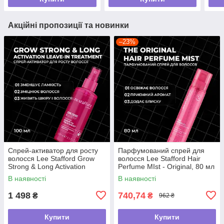
Акційні пропозиції та новинки
–23%
Спрей-активатор для росту
Парфумований спрей для
волосся Lee Stafford Grow
волосся Lee Stafford Hair
Strong & Long Activation
Perfume MIst - Original, 80 мл
Leave-In Treatment ,100мл
В наявності
В наявності
1 498
740,74
₴
₴
962 ₴
Купити
Купити