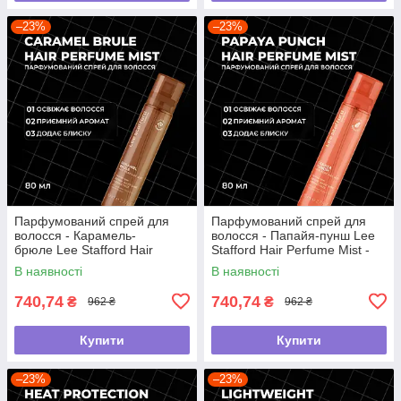
–23%
–23%
Парфумований спрей для
Парфумований спрей для
волосся - Карамель-
волосся - Папайя-пунш Lee
брюле Lee Stafford Hair
Stafford Hair Perfume Mist -
Perfume Mist - Caramel
Papaya Punch, 80 мл
В наявності
В наявності
Brulee, 80 мл
740,74
740,74
₴
₴
962 ₴
962 ₴
Купити
Купити
–23%
–23%