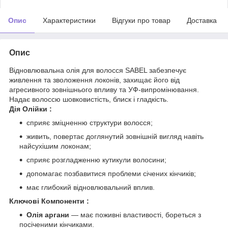
Опис
Характеристики
Відгуки про товар
Доставка
Опис
Відновлювальна олія для волосся SABEL забезпечує
живлення та зволоження локонів, захищає його від
агресивного зовнішнього впливу та УФ-випромінювання.
Надає волоссю шовковистість, блиск і гладкість.
Дія Олійки :
сприяє зміцненню структури волосся;
живить, повертає доглянутий зовнішній вигляд навіть
найсухішим локонам;
сприяє розгладженню кутикули волосини;
допомагає позбавитися проблеми січених кінчиків;
має глибокий відновлювальний вплив.
Ключові Компоненти :
Олія аргани
— має поживні властивості, бореться з
посіченими кінчиками.