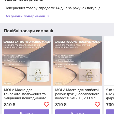
Повернення товару впродовж 14 днів за рахунок покупця
Всі умови повернення
Подібні товари компанії
MOLA Маска для
MOLA Маска для глибокої
Sim 
глибокого зволоження та
реконструкції ослабленого
№2 д
зміцнення пошкодженого
волосся SABEL , 200 мл
фарб
волосся SABEL, 200 мл
пошк
810
810
730
₴
₴
2 Ba
,250
Купити
Купити