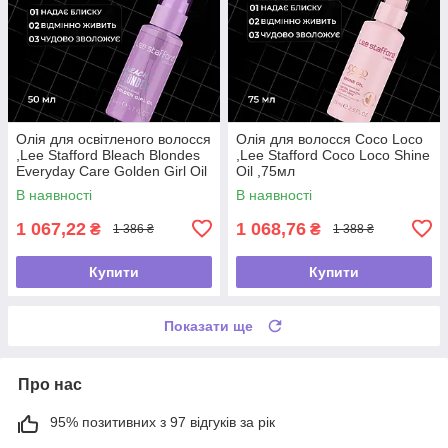
Олія для освітленого волосся
Олія для волосся Coco Loco
,Lee Stafford Bleach Blondes
,Lee Stafford Coco Loco Shine
Everyday Care Golden Girl Oil
Oil ,75мл
,50мл
В наявності
В наявності
1 067,22
1 068,76
₴
₴
1 386 ₴
1 388 ₴
Купити
Купити
Показати ще
Про нас
95% позитивних з 97 відгуків за рік