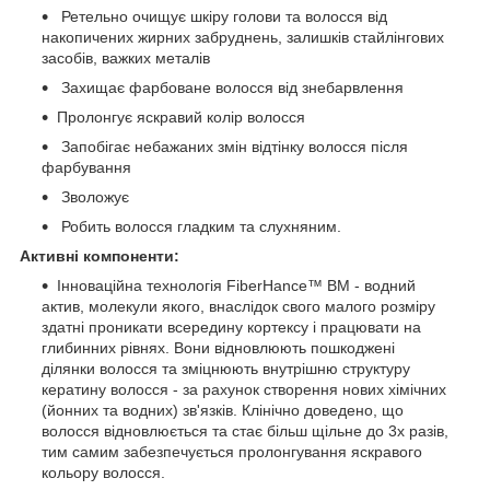
Ретельно очищує шкіру голови та волосся від
накопичених жирних забруднень, залишків стайлінгових
засобів, важких металів
Захищає фарбоване волосся від знебарвлення
Пролонгує яскравий колір волосся
Запобігає небажаних змін відтінку волосся після
фарбування
Зволожує
Робить волосся гладким та слухняним.
Активні компоненти:
Інноваційна технологія FiberHance™ BM - водний
актив, молекули якого, внаслідок свого малого розміру
здатні проникати всередину кортексу і працювати на
глибинних рівнях. Вони відновлюють пошкоджені
ділянки волосся та зміцнюють внутрішню структуру
кератину волосся - за рахунок створення нових хімічних
(йонних та водних) зв'язків. Клінічно доведено, що
волосся відновлюється та стає більш щільне до 3х разів,
тим самим забезпечується пролонгування яскравого
кольору волосся.