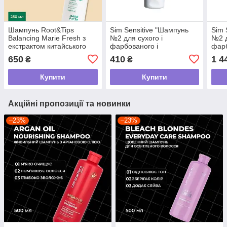
Шампунь Root&Tips
Sim Sensitive "Шампунь
Sim 
Balancing Marie Fresh з
№2 для сухого і
№2 д
екстрактом китайського
фарбованого і
фарб
женьшеню для жирних
пошкодженого волосся
пошк
650
410
1 4
₴
₴
коренів та сухих кінчиків
75мл/ S4 2 Balancing
2 Ba
Shampoo , 75мл
мл
Купити
Купити
Акційні пропозиції та новинки
–23%
–23%