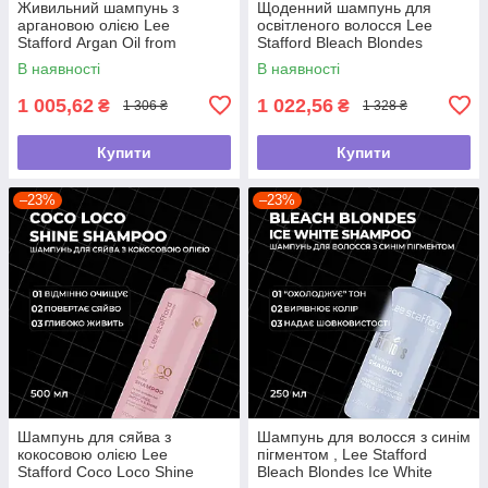
Живильний шампунь з
Щоденний шампунь для
аргановою олією Lee
освітленого волосся Lee
Stafford Argan Oil from
Stafford Bleach Blondes
Morocco Nourishing Shampoo,
Everyday Care Shampoo, 500
В наявності
В наявності
500 мл
мл
1 005,62
1 022,56
₴
₴
1 306 ₴
1 328 ₴
Купити
Купити
–23%
–23%
Шампунь для сяйва з
Шампунь для волосся з синім
кокосовою олією Lee
пігментом , Lee Stafford
Stafford Coco Loco Shine
Bleach Blondes Ice White