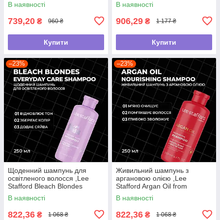
Shampoo, 500 мл
Toning Shampoo ,250мл
В наявності
В наявності
739,20
906,29
₴
₴
960 ₴
1 177 ₴
Купити
Купити
–23%
–23%
Щоденний шампунь для
Живильний шампунь з
освітленого волосся ,Lee
аргановою олією ,Lee
Stafford Bleach Blondes
Stafford Argan Oil from
,250мл
Morocco Nourishing Shampoo
В наявності
В наявності
,250мл
822,36
822,36
₴
₴
1 068 ₴
1 068 ₴