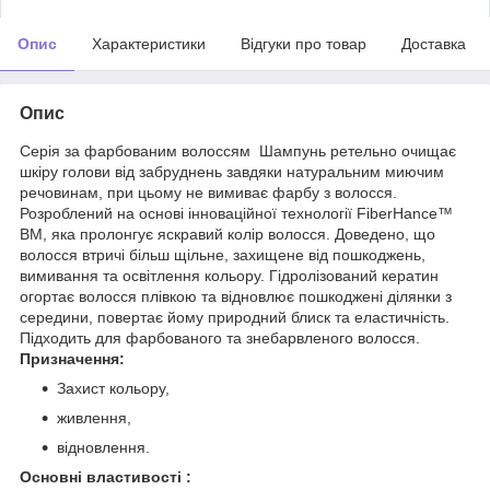
Опис
Характеристики
Відгуки про товар
Доставка
Опис
Серія за фарбованим волоссям Шампунь ретельно очищає
шкіру голови від забруднень завдяки натуральним миючим
речовинам, при цьому не вимиває фарбу з волосся.
Розроблений на основі інноваційної технології FiberHance™
BM, яка пролонгує яскравий колір волосся. Доведено, що
волосся втричі більш щільне, захищене від пошкоджень,
вимивання та освітлення кольору. Гідролізований кератин
огортає волосся плівкою та відновлює пошкоджені ділянки з
середини, повертає йому природний блиск та еластичність.
Підходить для фарбованого та знебарвленого волосся.
Призначення:
Захист кольору,
живлення,
відновлення.
Основні властивості :