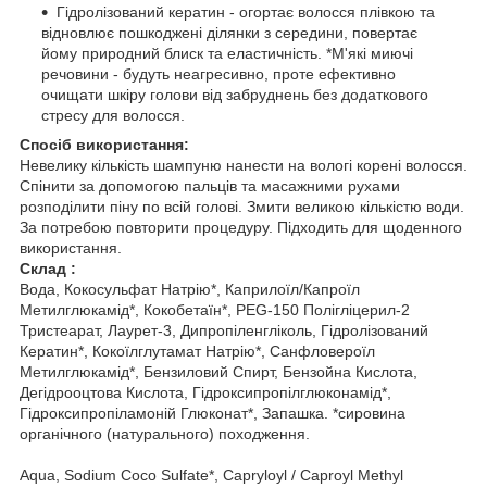
Гідролізований кератин - огортає волосся плівкою та
відновлює пошкоджені ділянки з середини, повертає
йому природний блиск та еластичність. *М'які миючі
речовини - будуть неагресивно, проте ефективно
очищати шкіру голови від забруднень без додаткового
стресу для волосся.
Спосіб використання:
Невелику кількість шампуню нанести на вологі корені волосся.
Спінити за допомогою пальців та масажними рухами
розподілити піну по всій голові. Змити великою кількістю води.
За потребою повторити процедуру. Підходить для щоденного
використання.
Склад :
Вода, Кокосульфат Натрію*, Каприлоїл/Капроїл
Метилглюкамід*, Кокобетаїн*, PEG-150 Полігліцерил-2
Тристеарат, Лаурет-3, Дипропіленгліколь, Гідролізований
Кератин*, Кокоїлглутамат Натрію*, Санфловероїл
Метилглюкамід*, Бензиловий Спирт, Бензойна Кислота,
Дегідрооцтова Кислота, Гідроксипропілглюконамід*,
Гідроксипропіламоній Глюконат*, Запашка. *сировина
органічного (натурального) походження.
Aqua, Sodium Coco Sulfate*, Capryloyl / Caproyl Methyl