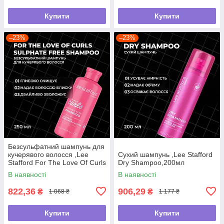
Купити
Купити
–23%
–23%
Безсульфатний шампунь для
кучерявого волосся ,Lee
Сухий шампунь ,Lee Stafford
Stafford For The Love Of Curls
Dry Shampoo,200мл
Shampoo,250мл
В наявності
В наявності
822,36
906,29
₴
₴
1 068 ₴
1 177 ₴
Купити
Купити