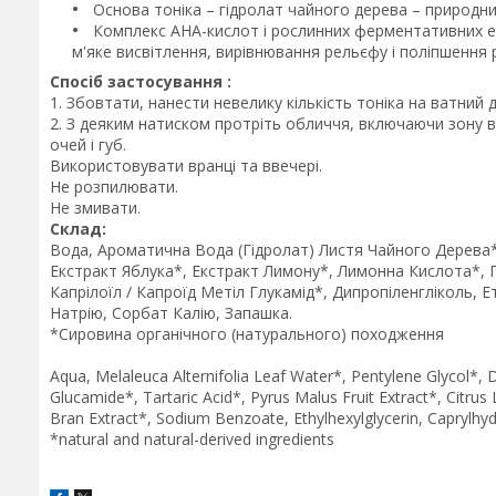
Основа тоніка – гідролат чайного дерева – природний
Комплекс AHA-кислот і рослинних ферментативних екс
м'яке висвітлення, вирівнювання рельєфу і поліпшення 
Спосіб застосування :
1. Збовтати, нанести невелику кількість тоніка на ватний
2. З деяким натиском протріть обличчя, включаючи зону ву
очей і губ.
Використовувати вранці та ввечері.
Не розпилювати.
Не змивати.
Склад:
Вода, Ароматична Вода (Гідролат) Листя Чайного Дерева*,
Екстракт Яблука*, Екстракт Лимону*, Лимонна Кислота*, Г
Капрілоїл / Капроїд Метіл Глукамід*, Дипропіленгліколь, 
Натрію, Сорбат Калію, Запашка.
*Сировина органічного (натурального) походження
Aqua, Melaleuca Alternifolia Leaf Water*, Pentylene Glycol*, 
Glucamide*, Tartaric Acid*, Pyrus Malus Fruit Extract*, Citrus L
Bran Extract*, Sodium Benzoate, Ethylhexylglycerin, Caprylhyd
*natural and natural-derived ingredients