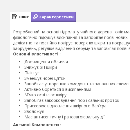
Опис
Характеристики
Розроблений на основі гідролату чайного дерева тонік ма
фізіологічно підсушує висипання та запобігає появі нових.
делікатно та постійно полірує поверхню шкіри та покращує
забруднень, регулює виділення себуму та запобігає появі 
Основні властивості :
Доочищення обличчя
Знижує pH шкіри
Пілінгує
Зменшує чорні цятки
Запобігає утворенню комедонів та запальних елемен
Активно бореться з висипаннями
М'яко освітлює шкіру
Запобігає закорковування пор і сальних проток
Прискорює відновлення шкірного бар'єра
Зволожує
Має антисептичну і ранозагоювальну дії
Активні Компоненти :