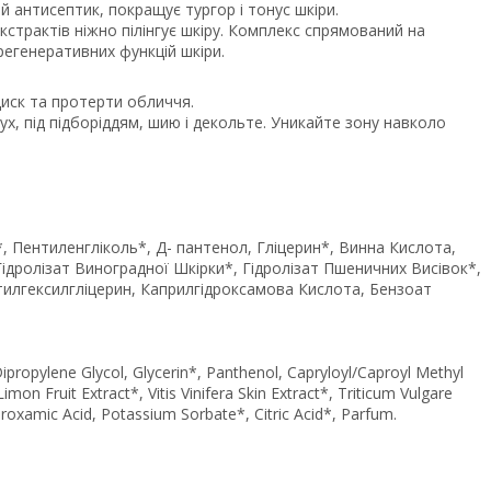
 антисептик, покращує тургор і тонус шкіри.
трактів ніжно пілінгує шкіру. Комплекс спрямований на
регенеративних функцій шкіри.
 диск та протерти обличчя.
х, під підборіддям, шию і декольте. Уникайте зону навколо
 Пентиленгліколь*, Д- пантенол, Гліцерин*, Винна Кислота,
ідролізат Виноградної Шкірки*, Гідролізат Пшеничних Висівок*,
Етилгексилгліцерин, Каприлгідроксамова Кислота, Бензоат
Dipropylene Glycol, Glycerin*, Panthenol, Capryloyl/Caproyl Methyl
imon Fruit Extract*, Vitis Vinifera Skin Extract*, Triticum Vulgare
roxamic Acid, Potassium Sorbate*, Citric Acid*, Parfum.