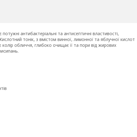
є потужні антибактеріальні та антисептичні властивості,
 Кислотний тонік, з вмістом винної, лимонної та яблучної кислот
 колір обличчя, глибоко очищає її та пори від жирових
висипань.
тів