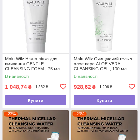
Malu Wilz Ніжна пінка для
Malu Wilz Очищуючий гель з
вмивання GENTLE
алое вера ALOE VERA
CLEANSING FOAM , 75 мл
CLEANSING GEL , 100 мл
В наявності
В наявності
1 048,74
928,62
₴
₴
1 362 ₴
1 206 ₴
Купити
Купити
–23%
–23%