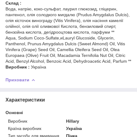
Склад :
Вода, натрію, коко-сульфат, лаурил глюкозид, гліцерин,
пантенол, олія солодкого мигдалю (Prudus Amygdalus Dulcis),
олія кісточок винограду (Vitis Vinifera), олія насіння камелії
олійної, олія олії оливкової Кислота, бензиловий спирт,
бензойна кислота, дегідрооцтова кислота, парфуми **
Aqua, Sodium Сoco-Sulfate,иLauryl Glucoside, Glycerin,
Panthenol, Prunus Amygdalus Dulcis (Sweet Almond) Oil, Vitis
Vinifera (Grape) Seed Oil, Camellia Oleifera Seed Oil, Olea
Europaea (Olive) Fruit Oil, Macadamia Ternifolia Nut Oil, Citric
Acid, Benzyl Alcohol, Benzoic Acid, Dehydroacetic Acid, Parfum **
Виробник :
Україна
Приховати
Характеристики
Основні
Виробник
Hillary
Країна виробник
Україна
Тип засобу для вмивання
Пінка