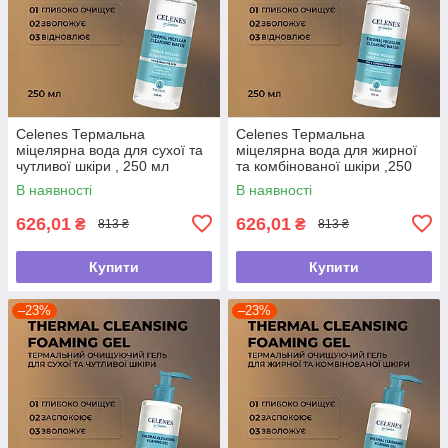
Celenes Термальна
Celenes Термальна
міцелярна вода для сухої та
міцелярна вода для жирної
чутливої шкіри , 250 мл
та комбінованої шкіри ,250
мл
В наявності
В наявності
626,01
626,01
₴
₴
813 ₴
813 ₴
Купити
Купити
–23%
–23%