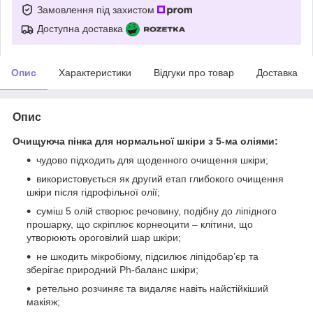
Замовлення під захистом
Доступна доставка
Опис
Характеристики
Відгуки про товар
Доставка
Опис
Очищуюча пінка для нормальної шкіри з 5-ма оліями
:
чудово підходить для щоденного очищення шкіри;
використовується як другий етап глибокого очищення
шкіри після гідрофільної олії;
суміш 5 олій створює речовину, подібну до ліпідного
прошарку, що скріплює корнеоцити – клітини, що
утворюють ороговілий шар шкіри;
не шкодить мікробіому, підсилює ліпідобар’єр та
зберігає природний Ph-баланс шкіри;
ретельно розчиняє та видаляє навіть найстійкіший
макіяж;