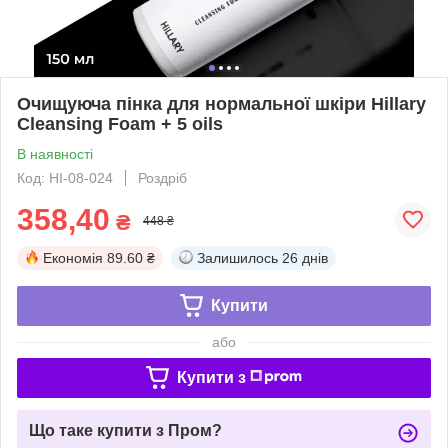
Очищуюча пінка для нормальної шкіри Hillary
Cleansing Foam + 5 oils
В наявності
Код: HI-08-024
Роздріб
358,40
₴
448 ₴
Економія
89.60 ₴
Залишилось
26 днів
Купити
або
Купити з
Що таке купити з Пром?