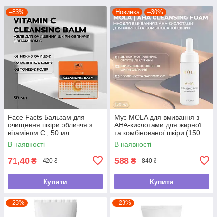
–83%
Новинка
–30%
Face Facts Бальзам для
Мус MOLA для вмивання з
очищення шкіри обличчя з
АНА-кислотами для жирної
вітаміном С , 50 мл
та комбінованої шкіри (150
мл)
В наявності
В наявності
71,40
588
₴
₴
420 ₴
840 ₴
Купити
Купити
–23%
–23%