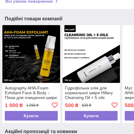
Всі умови повернення
Подібні товари компанії
Autography AHA-Foam
Гідрофільна олія для
Мус 
Exfoliant Face & Body –
нормальної шкіри Hillary
АНА-
Пінка для очищення шкіри
Cleansing Oil + 5 oils
жирн
обличчя та тіла з AHA-
шкір
1 000
500
588
₴
₴
1 250 ₴
625 ₴
кислотами, 200 мл
Купити
Купити
Акційні пропозиції та новинки