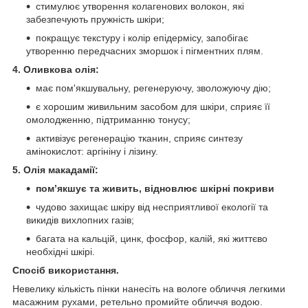
стимулює утворення колагенових волокон, які
забезпечують пружність шкіри;
покращує текстуру і колір епідермісу, запобігає
утворенню передчасних зморшок і пігментних плям.
4. Оливкова олія:
має пом'якшувальну, регенеруючу, зволожуючу дію;
є хорошим живильним засобом для шкіри, сприяє її
омолодженню, підтриманню тонусу;
активізує регенерацію тканин, сприяє синтезу
амінокислот: аргініну і лізину.
5. Олія макадамії:
пом’якшує та живить, відновлює шкірні покриви
чудово захищає шкіру від несприятливої екології та
викидів вихлопних газів;
багата на кальцій, цинк, фосфор, калій, які життєво
необхідні шкірі.
Спосіб використання.
Невелику кількість пінки нанесіть на вологе обличчя легкими
масажним рухами, ретельно промийте обличчя водою.