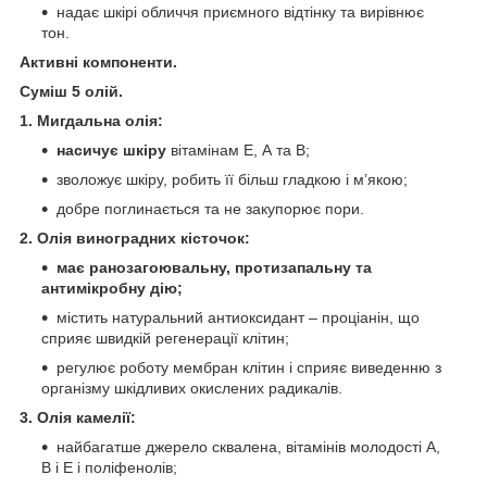
надає шкірі обличчя приємного відтінку та вирівнює
тон.
Активні компоненти.
Суміш 5 олій.
1. Мигдальна олія:
насичує шкіру
вітамінам Е, А та В;
зволожує шкіру, робить її більш гладкою і м’якою;
добре поглинається та не закупорює пори.
2.
Олія виноградних кісточок:
має ранозагоювальну, протизапальну та
антимікробну дію;
містить натуральний антиоксидант – проціанін, що
сприяє швидкій регенерації клітин;
регулює роботу мембран клітин і сприяє виведенню з
організму шкідливих окислених радикалів.
3. Олія камелії:
найбагатше джерело сквалена, вітамінів молодості А,
В і Е і поліфенолів;