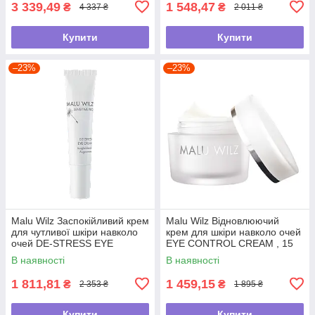
3 339,49
1 548,47
₴
₴
4 337 ₴
2 011 ₴
Купити
Купити
–23%
–23%
Malu Wilz Заспокійливий крем
Malu Wilz Відновлюючий
для чутливої шкіри навколо
крем для шкіри навколо очей
очей DE-STRESS EYE
EYE CONTROL CREAM , 15
CREAM , 15 мл
мл
В наявності
В наявності
1 811,81
1 459,15
₴
₴
2 353 ₴
1 895 ₴
Купити
Купити