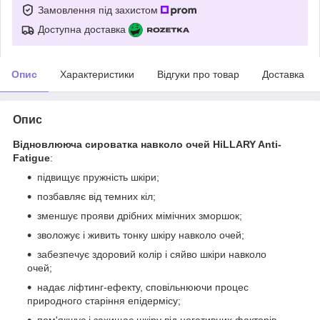
Замовлення під захистом
Доступна доставка
Опис
Характеристики
Відгуки про товар
Доставка
Опис
Відновлююча сироватка навколо очей HiLLARY Anti-
Fatigue
:
підвищує пружність шкіри;
позбавляє від темних кіл;
зменшує прояви дрібних мімічних зморшок;
зволожує і живить тонку шкіру навколо очей;
забезпечує здоровий колір і сяйво шкіри навколо
очей;
надає ліфтинг-ефекту, сповільнюючи процес
природного старіння епідермісу;
пом'якшує і захищає шкіру від негативних факторів