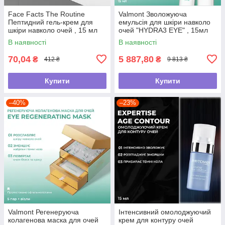
Face Facts The Routine
Valmont Зволожуюча
Пептидний гель-крем для
емульсія для шкіри навколо
шкіри навколо очей , 15 мл
очей "HYDRA3 EYE" , 15мл
В наявності
В наявності
70,04
5 887,80
₴
₴
412 ₴
9 813 ₴
Купити
Купити
–40%
–23%
Valmont Регенеруюча
Інтенсивний омолоджуючий
колагенова маска для очей
крем для контуру очей