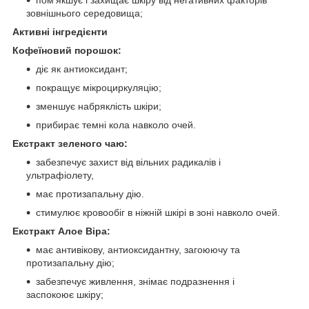
зовнішнього середовища;
Активні інгредієнти
Кофеїновий порошок:
діє як антиоксидант;
покращує мікроциркуляцію;
зменшує набряклість шкіри;
прибирає темні кола навколо очей.
Екстракт зеленого чаю:
забезпечує захист від вільних радикалів і
ультрафіолету,
має протизапальну дію.
стимулює кровообіг в ніжній шкірі в зоні навколо очей.
Екстракт Алое Віра:
має антивікову, антиоксидантну, загоюючу та
протизапальну дію;
забезпечує живлення, знімає подразнення і
заспокоює шкіру;