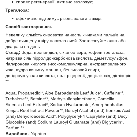
сприяє регенерації, активно зволожує;
Трегалоза:
ефективно підтримує рівень вологи в шкірі.
Спосіб застосування.
Невелику кількість сироватки нанесіть кінчиками пальців на
добре очищену шкіру навколо очей. Застосовуйте один або
два рази на день.
Склад:
Вода, пропандіол, сік алое вера, кофеїн трегалоза,
натрієва сіль пірролідонкарбонова кислота, деметілсульфон,
гіалуронова кислота високомолекулярна, екстракт зеленого
чаю, пудра коньяку маннан, бензиловий спирт,
дегідроуксусная кислота, полігріцеріл-4, деціглікозід, дігліцерін
**
Aqua, Propanediol*, Aloe Barbadensis Leaf Juice*, Caffeine**,
Trehalose**, Betaine**, Methylsulfonylmethane, Camellia
Sinensis Leaf Extract*, Sodium Hyaluronate, Amorphophallus
Konjac Root Extract Powder**, Benzyl Alcohol (and) Benzoic Acid
(and) Dehydroacetic Acid*, Polyglyceryl-4 Caprylate (and) Decyl
Glucoside (and) Sodium Lauroyl Glutamate (and) Diglycerin*,
Parfum **
Виробник :
Україна