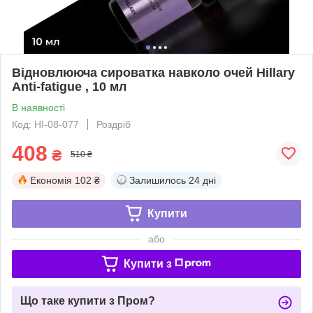
Відновлююча сироватка навколо очей Hillary
Anti-fatigue , 10 мл
В наявності
Код: HI-08-077
Роздріб
408
₴
510 ₴
Економія
102 ₴
Залишилось
24 дні
Купити
або
Купити з
Що таке купити з Пром?