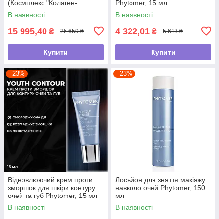
(Космплекс "Колаген-
Phytomer, 15 мл
Мукополісахариди") , 5 пар +
В наявності
В наявності
віали
15 995,40
4 322,01
₴
₴
26 659 ₴
5 613 ₴
Купити
Купити
–23%
–23%
Відновлюючий крем проти
Лосьйон для зняття макіяжу
зморшок для шкіри контуру
навколо очей Phytomer, 150
очей та губ Phytomer, 15 мл
мл
В наявності
В наявності