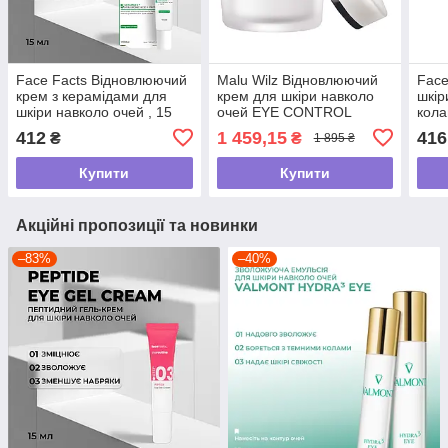
Face Facts Відновлюючий
Malu Wilz Відновлюючий
Face
крем з керамідами для
крем для шкіри навколо
шкір
шкіри навколо очей , 15
очей EYE CONTROL
кола
мл
CREAM , 15 мл
Q10 
412
1 459,15
416
₴
₴
1 895 ₴
Купити
Купити
Акційні пропозиції та новинки
–83%
–40%