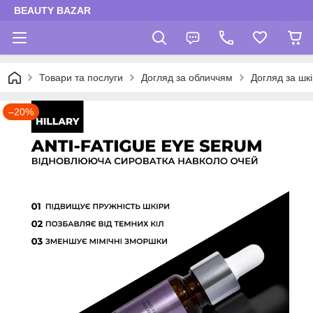
BEAUTY BAZAR
Товари та послуги
Догляд за обличчям
Догляд за шк
–20%