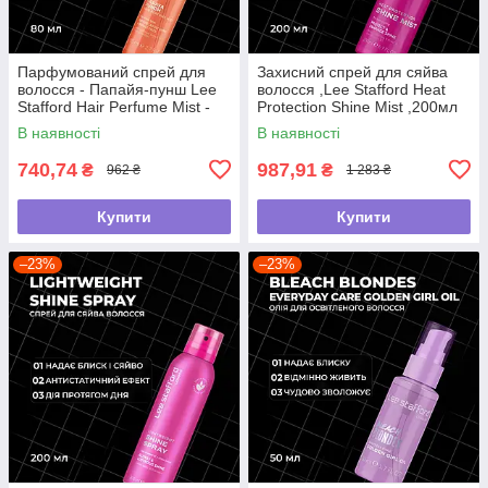
Парфумований спрей для
Захисний спрей для сяйва
волосся - Папайя-пунш Lee
волосся ,Lee Stafford Heat
Stafford Hair Perfume Mist -
Protection Shine Mist ,200мл
Papaya Punch, 80 мл
В наявності
В наявності
740,74
987,91
₴
₴
962 ₴
1 283 ₴
Купити
Купити
–23%
–23%