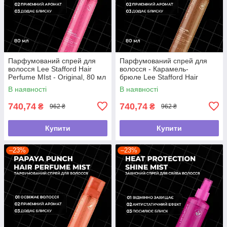
Парфумований спрей для
Парфумований спрей для
волосся Lee Stafford Hair
волосся - Карамель-
Perfume MIst - Original, 80 мл
брюле Lee Stafford Hair
Perfume Mist - Caramel
В наявності
В наявності
Brulee, 80 мл
740,74
740,74
₴
₴
962 ₴
962 ₴
Купити
Купити
–23%
–23%