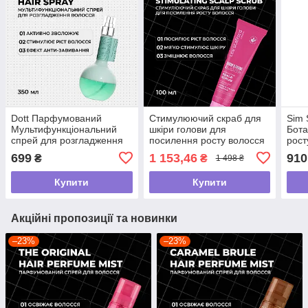
Dott Парфумований
Стимулюючий скраб для
Sim 
Мультифункціональний
шкіри голови для
Бота
спрей для розгладження
посилення росту волосся
рост
волосся з гідролізованим
,Lee Stafford ,100мл
BB 
699
1 153,46
910
₴
₴
1 498 ₴
шовком
Купити
Купити
Акційні пропозиції та новинки
–23%
–23%