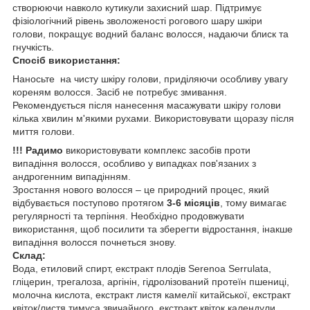
створюючи навколо кутикули захисний шар. Підтримує
фізіологічний рівень зволоженості рогового шару шкіри
голови, покращує водний баланс волосся, надаючи блиск та
гнучкість.
Спосіб використання:
Наносьте на чисту шкіру голови, приділяючи особливу увагу
кореням волосся. Засіб не потребує змивання.
Рекомендується після нанесення масажувати шкіру голови
кілька хвилин м'якими рухами. Використовувати щоразу після
миття голови.
!!! Радимо
використовувати комплекс засобів проти
випадіння волосся, особливо у випадках пов'язаних з
андрогенним випадінням.
Зростання нового волосся – це природний процес, який
відбувається поступово протягом
3-6 місяців
, тому вимагає
регулярності та терпіння. Необхідно продовжувати
використання, щоб посилити та зберегти відростання, інакше
випадіння волосся почнеться знову.
Склад:
Вода, етиловий спирт, екстракт плодів Serenoa Serrulata,
гліцерин, трегалоза, аргінін, гідролізований протеїн пшениці,
молочна кислота, екстракт листя камелії китайської, екстракт
квіток/листя тимуса звичайного, екстракт квіток календули