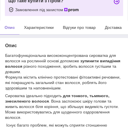
Що таке купити з Пром?
Замовлення під захистом
Опис
Характеристики
Відгуки про товар
Доставка
Опис
Багатофункціональна висококонцентрована сироватка для
волосся на рослинній основі допоможе
зупинити випадіння
волосся
різного походження, зробить волосся густішим та
довшим.
Формула містить клінічно протестовані фітоактивні речовини,
які покращують загальний стан волосся, роблять його
здоровішим та наповненішим.
Сироватка ідеально підходить
для тонкого, тьмяного,
знесиленого волосся
. Вона заспокоює шкіру голови та
живить волосся біля коріння, що збільшує видимість густоти.
Може використовуватись для щоденного оздоровлення
волосся.
Існує багато проблем, які можуть сприяти стоншенню