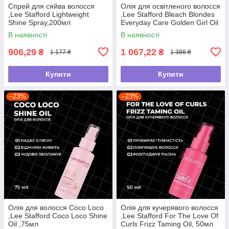
Спрей для сяйва волосся
Олія для освітленого волосся
,Lee Stafford Lightweight
,Lee Stafford Bleach Blondes
Shine Spray,200мл
Everyday Care Golden Girl Oil
,50мл
В наявності
В наявності
906,29
1 067,22
₴
₴
1 177 ₴
1 386 ₴
Купити
Купити
–23%
–23%
Олія для волосся Coco Loco
Олія для кучерявого волосся
,Lee Stafford Coco Loco Shine
,Lee Stafford For The Love Of
Oil ,75мл
Curls Frizz Taming Oil, 50мл