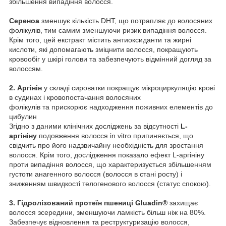
збільшення випадіння волосся.
Сереноа
зменшує кількість DHT, що потрапляє до волосяних
фолікулів, тим самим зменшуючи ризик випадіння волосся.
Крім того, цей екстракт містить антиоксиданти та жирні
кислоти, які допомагають зміцнити волосся, покращують
кровообіг у шкірі голови та забезпечують відмінний догляд за
волоссям.
2. Аргінін
у складі сироватки покращує мікроциркуляцію крові
в судинах і кровопостачання волосяних
фолікулів та прискорює надходження поживних елементів до
цибулин
Згідно з даними клінічних досліджень за відсутності
L-
аргініну
подовження волосся in vitro припиняється, що
свідчить про його надзвичайну необхідність для зростання
волосся. Крім того, дослідження показало ефект L-аргініну
проти випадіння волосся, що характеризується збільшенням
густоти анагенного волосся (волосся в стані росту) і
зниженням швидкості телогенового волосся (статус спокою).
3. Гідролізований протеїн пшениці Gluadin®
захищає
волосся зсередини, зменшуючи ламкість більш ніж на 80%.
Забезпечує відновлення та реструктуризацію волосся,