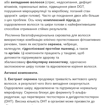
або
випаданню волосся
(стрес, недосипання, дефіцит
вітамінів, гормональні зміни, підвищення рівня DGT,
порушення мікроциркуляції та мікробіому, поганий стан
здоров'я шкіри голови). Часто це поєднання двох або більше
з цих проблем. Ось чому
комплексний підхід
до
оздоровлення волосся та шкіри голови є найефективнішим
способом отримання стійких результатів.
Рослинна багатофункціональна сироватка для волосся
використовує комбінацію клінічно протестованих фітоактивних
речовин, таких як екстракти
сереноа
, чебрецю,
календули,
гідролізовані протеїни пшениці,
а також
та
аргінін
. Ці компоненти працюють у тандемі, щоб
допомогти підтримувати здорову та
збалансовану
фолікулярну екосистему
, одночасно
заспокоюючи шкіру голови та відновлюючи коріння волосся.
Активні компоненти.
1. Екстракт сереноа
продовжує тривалість життєвого циклу
волосся, в результаті чого його випадіння скорочується.
Оздоровлює шкіру, відновлюючи та підтримуючи нормальну
мікрофлору. Сереноа блокує дію ферменту 5-альфа-
редуктази, що перетворює тестостерон в дигідротестостерон
(DHT). Висока кількість DHT в організмі може призвести до