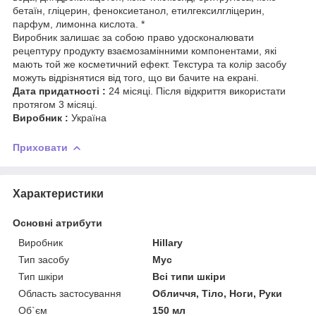
бетаїн, гліцерин, феноксиетанол, етилгексилгліцерин,
парфум, лимонна кислота. *
Виробник залишає за собою право удосконалювати
рецептуру продукту взаємозамінними компонентами, які
мають той же косметичний ефект. Текстура та колір засобу
можуть відрізнятися від того, що ви бачите на екрані.
Дата придатності :
24 місяці. Після відкриття використати
протягом 3 місяці.
Виробник :
Україна
Приховати
Характеристики
Основні атрибути
Виробник
Hillary
Тип засобу
Мус
Тип шкіри
Всі типи шкіри
Область застосування
Обличчя, Тіло, Ноги, Руки
Об`єм
150 мл