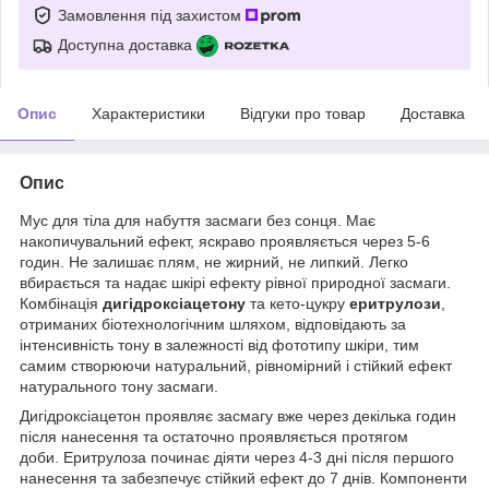
Замовлення під захистом
Доступна доставка
Опис
Характеристики
Відгуки про товар
Доставка
Опис
Мус для тіла для набуття засмаги без сонця. Має
накопичувальний ефект, яскраво проявляється через 5-6
годин. Не залишає плям, не жирний, не липкий. Легко
вбирається та надає шкірі ефекту рівної природної засмаги.
Комбінація
дигідроксіацетону
та кето-цукру
еритрулози
,
отриманих біотехнологічним шляхом, відповідають за
інтенсивність тону в залежності від фототипу шкіри, тим
самим створюючи натуральний, рівномірний і стійкий ефект
натурального тону засмаги.
Дигідроксіацетон проявляє засмагу вже через декілька годин
після нанесення та остаточно проявляється протягом
доби. Еритрулоза починає діяти через 4-3 дні після першого
нанесення та забезпечує стійкий ефект до 7 днів. Компоненти