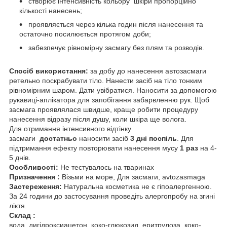
створює інтенсивність кольору шкіри пропорційно
кількості нанесень;
проявляється через кілька годин після нанесення та
остаточно посилюється протягом доби;
забезпечує рівномірну засмагу без плям та розводів.
Спосіб використання:
за добу до нанесення автозасмаги
ретельно поскрабувати тіло. Нанести засіб на тіло тонким
рівномірним шаром. Дати увібратися. Наносити за допомогою
рукавиці-аплікатора для запобігання забарвленню рук. Щоб
засмага проявлялася швидше, краще робити процедуру
нанесення відразу після душу, коли шкіра ще волога.
Для отримання інтенсивного відтінку
засмаги
достатньо
наносити засіб
3 дні поспіль
. Для
підтримання ефекту повторювати нанесення мусу
1 раз
на 4-
5 днів.
Особливості:
Не тестувалось на тваринах
Призначення :
Візьми на море, Для засмаги, avtozasmaga
Застереження:
Натуральна косметика не є гіпоалергенною.
За 24 години до застосування проведіть алергопробу на згині
ліктя.
Склад :
вода, дигідроксиацетон, коко-глюкозид, еритрулоза, коко-