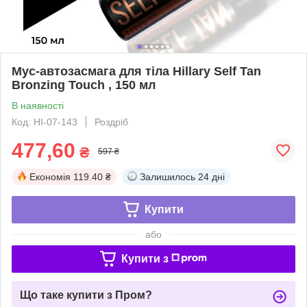
Мус-автозасмага для тіла Hillary Self Tan
Bronzing Touch , 150 мл
В наявності
Код: HI-07-143
Роздріб
477,60
₴
597 ₴
Економія
119.40 ₴
Залишилось
24 дні
Купити
або
Купити з
Що таке купити з Пром?