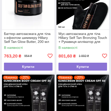
Баттер-автозасмага для тіла
Мус-автозасмага для тіла
з ефектом шиммеру Hillary
Hillary Self Tan Bronzing Touch
Self Tan Glow Butter, 200 мл
+ Рукавиця-аплікатор для
автозасмаги
В наявності
В наявності
763,20
801,60
₴
₴
954 ₴
1 002 ₴
Купити
Купити
Новинка
–20%
Новинка
–20%