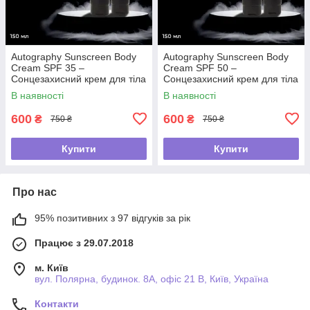
Autography Sunscreen Body
Autography Sunscreen Body
Cream SPF 35 –
Cream SPF 50 –
Сонцезахисний крем для тіла
Сонцезахисний крем для тіла
з СПФ 35, 150 мл
з СПФ 50, 150 мл
В наявності
В наявності
600
600
₴
₴
750 ₴
750 ₴
Купити
Купити
Про нас
95% позитивних з 97 відгуків за рік
Працює з 29.07.2018
м. Київ
вул. Полярна, будинок. 8А, офіс 21 В, Київ, Україна
Контакти