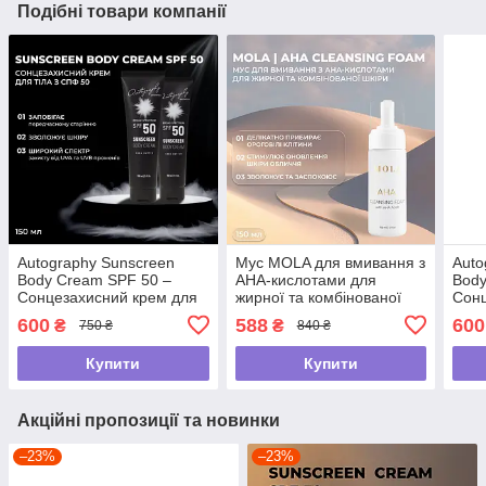
Подібні товари компанії
Autography Sunscreen
Мус MOLA для вмивання з
Auto
Body Cream SPF 50 –
АНА-кислотами для
Body
Сонцезахисний крем для
жирної та комбінованої
Сонц
тіла з СПФ 50, 150 мл
шкіри (150 мл)
тіла
600
588
600
₴
₴
750 ₴
840 ₴
Купити
Купити
Акційні пропозиції та новинки
–23%
–23%