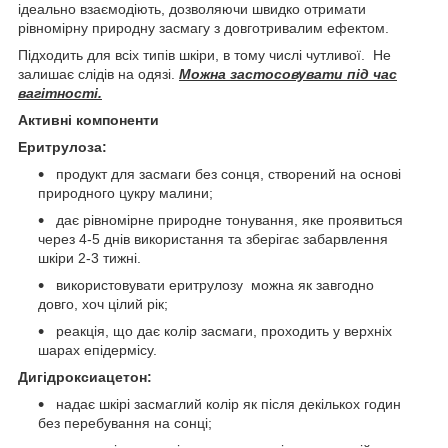
ідеально взаємодіють, дозволяючи швидко отримати
рівномірну природну засмагу з довготривалим ефектом.
Підходить для всіх типів шкіри, в тому числі чутливої. Не
залишає слідів на одязі.
Можна застосовувати під час
вагітності.
Активні компоненти
Еритрулоза:
продукт для засмаги без сонця, створений на основі
природного цукру малини;
дає рівномірне природне тонування, яке проявиться
через 4-5 днів використання та зберігає забарвлення
шкіри 2-3 тижні.
використовувати еритрулозу можна як завгодно
довго, хоч цілий рік;
реакція, що дає колір засмаги, проходить у верхніх
шарах епідермісу.
Дигідроксиацетон:
надає шкірі засмаглий колір як після декількох годин
без перебування на сонці;