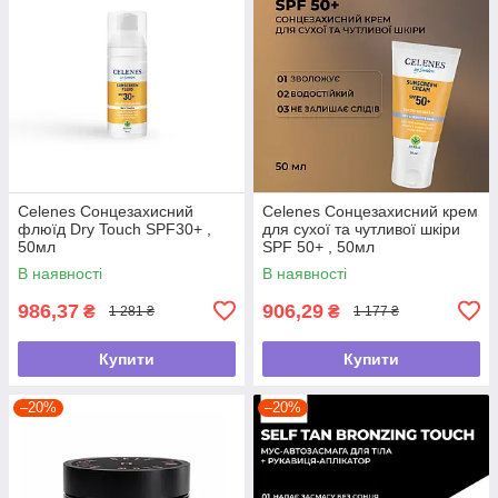
Celenes Сонцезахисний
Celenes Сонцезахисний крем
флюїд Dry Touch SPF30+ ,
для сухої та чутливої шкіри
50мл
SPF 50+ , 50мл
В наявності
В наявності
986,37
906,29
₴
₴
1 281 ₴
1 177 ₴
Купити
Купити
–20%
–20%