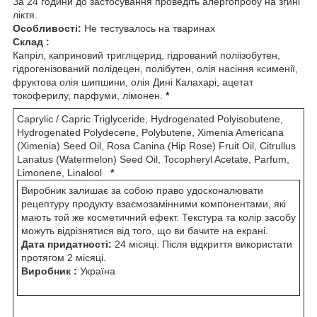
За 24 години до застосування проведіть алергопробу на згині
ліктя.
Особливості:
Не тестувалось на тваринах
Склад :
Капріл, каприновий тригліцерид, гідрований поліізобутен,
гідрогенізований полідецен, полібутен, олія насіння ксименії,
фруктова олія шипшини, олія Дині Калахарі, ацетат
токоферилу, парфуми, лімонен.
*
Caprylic / Capric Triglyceride, Hydrogenated Polyisobutene,
Hydrogenated Polydecene, Polybutene, Ximenia Americana
(Ximenia) Seed Oil, Rosa Canina (Hip Rose) Fruit Oil, Citrullus
Lanatus (Watermelon) Seed Oil, Tocopheryl Acetate, Parfum,
Limonene, Linalool
*
Виробник залишає за собою право удосконалювати
рецептуру продукту взаємозамінними компонентами, які
мають той же косметичний ефект. Текстура та колір засобу
можуть відрізнятися від того, що ви бачите на екрані.
Дата придатності:
24 місяці. Після відкриття використати
протягом 2 місяці.
Виробник :
Україна