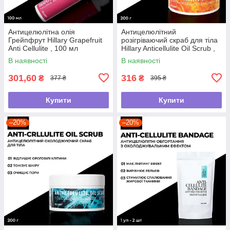
Антицелюлітна олія
Антицелюлітний
Грейпфрут Hillary Grapefruit
розігріваючий скраб для тіла
Anti Cellulite , 100 мл
Hillary Anticellulite Oil Scrub ,
200 г
В наявності
В наявності
301,60
316
₴
₴
377 ₴
395 ₴
Купити
Купити
–20%
–20%