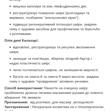
зміцнює капіляри та має лімфодренажну дію;
реструктуризує поверхню шкіри (розгладжує та
вирівнює, позбавляє “апельсинової кірки”);
підвищує регенеративний потенціал шкіри, завдяки
чому є чудовим засобом для профілактики та боротьби
з розтяжками.
Олія дині Калахарі:
відновлює, реструктуризує та регулює зволоження
шкіри;
захищає та пом'якшує, зберігає ліпідний бар'єр і
надає еластичність шкірі;
легко поглинається шкірою, не залишаючи жирності;
багате на омега-6 та омега-9 жирні кислоти, завдяки
чому є чудовим “провідником” активних речовин.
Спосіб використання:
Нанести на очищену шкіру
проблемних ділянок легкими масажними рухами до повного
вбирання. Не змивати.
Призначення:
від розтяжок ,для масажу ,антицелюліт
Застереження :
Натуральна косметика не є гіпоалергенною.