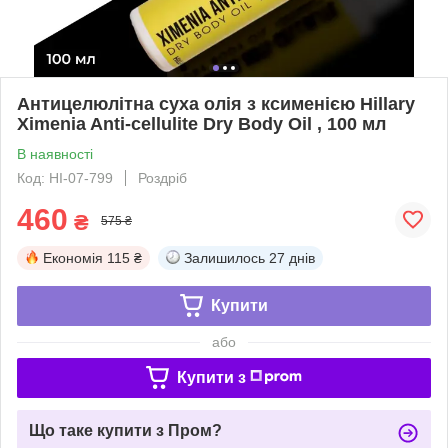
Антицелюлітна суха олія з ксименією Hillary
Хimenia Anti-cellulite Dry Body Oil , 100 мл
В наявності
Код: HI-07-799
Роздріб
460
₴
575 ₴
Економія
115 ₴
Залишилось
27 днів
Купити
або
Купити з
Що таке купити з Пром?