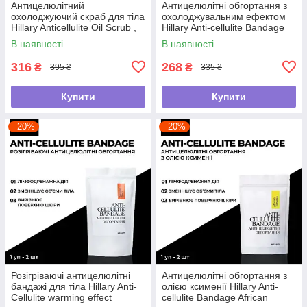
Антицелюлітний
Антицелюлітні обгортання з
охолоджуючий скраб для тіла
охолоджувальним ефектом
Hillary Anticellulite Oil Scrub ,
Hillary Anti-cellulite Bandage
200 г
Cooling Effect
В наявності
В наявності
316
268
₴
₴
395 ₴
335 ₴
Купити
Купити
–20%
–20%
Розігріваючі антицелюлітні
Антицелюлітні обгортання з
бандажі для тіла Hillary Anti-
олією ксименії Hillary Anti-
Cellulite warming effect
cellulite Bandage African