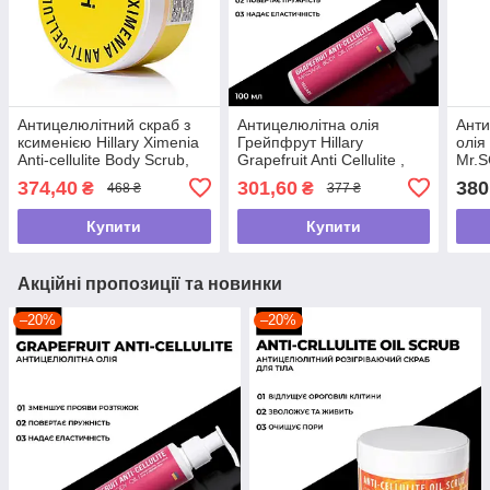
Антицелюлітний скраб з
Антицелюлітна олія
Анти
ксименією Hillary Хimenia
Грейпфрут Hillary
олія 
Anti-cellulite Body Scrub,
Grapefruit Anti Cellulite ,
Mr.
200 г
100 мл
374,40
301,60
380
₴
₴
468 ₴
377 ₴
Купити
Купити
Акційні пропозиції та новинки
–20%
–20%