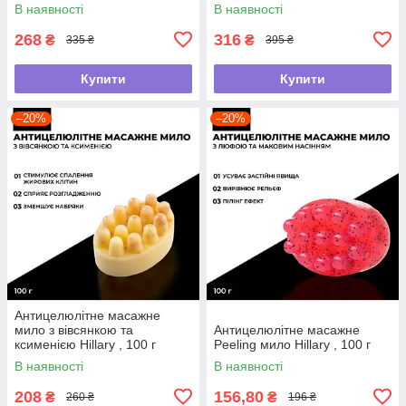
bandage
Ximenia
В наявності
В наявності
268
316
₴
₴
335 ₴
395 ₴
Купити
Купити
–20%
–20%
Антицелюлітне масажне
мило з вівсянкою та
Антицелюлітне масажне
ксименією Hillary , 100 г
Peeling мило Hillary , 100 г
В наявності
В наявності
208
156,80
₴
₴
260 ₴
196 ₴