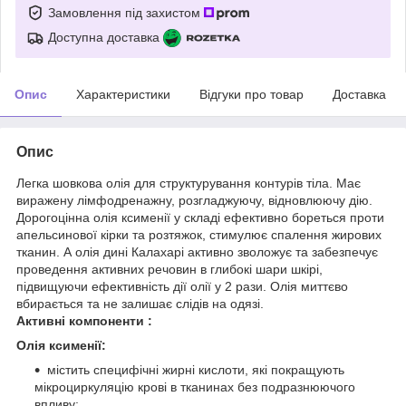
Замовлення під захистом
Доступна доставка
Опис
Характеристики
Відгуки про товар
Доставка
Опис
Легка шовкова олія для структурування контурів тіла. Має
виражену лімфодренажну, розгладжуючу, відновлюючу дію.
Дорогоцінна олія ксименії у складі ефективно бореться проти
апельсинової кірки та розтяжок, стимулює спалення жирових
тканин. А олія дині Калахарі активно зволожує та забезпечує
проведення активних речовин в глибокі шари шкірі,
підвищуючи ефективність дії олії у 2 рази. Олія миттєво
вбирається та не залишає слідів на одязі.
Активні компоненти :
Олія ксименії:
містить специфічні жирні кислоти, які покращують
мікроциркуляцію крові в тканинах без подразнюючого
впливу;