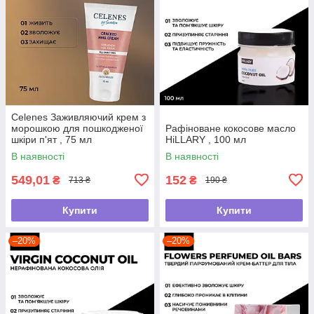
Celenes Заживляючий крем з
морошкою для пошкодженої
Рафіноване кокосове масло
шкіри п'ят , 75 мл
HiLLARY , 100 мл
В наявності
В наявності
549,01
152
₴
₴
713 ₴
190 ₴
Купити
Купити
–20%
–20%