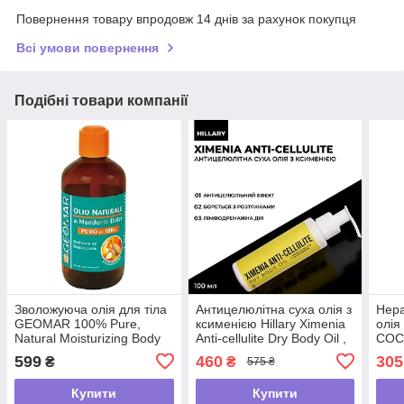
Повернення товару впродовж 14 днів за рахунок покупця
Всі умови повернення
Подібні товари компанії
Зволожуюча олія для тіла
Антицелюлітна суха олія з
Нера
GEOMAR 100% Pure,
ксименією Hillary Хimenia
олія
Natural Moisturizing Body
Anti-cellulite Dry Body Oil ,
COC
Oil натуральна, 250 мл
100 мл
599
460
305
₴
₴
575 ₴
Купити
Купити