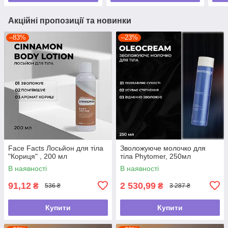
Акційні пропозиції та новинки
–83%
–23%
Face Facts Лосьйон для тіла
Зволожуюче молочко для
"Кориця" , 200 мл
тіла Phytomer, 250мл
В наявності
В наявності
91,12
2 530,99
₴
₴
536 ₴
3 287 ₴
Купити
Купити