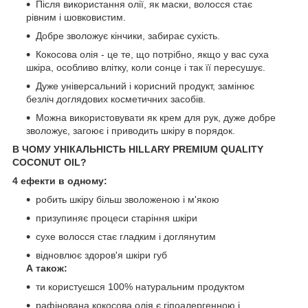
Після використання олії, як маски, волосся стає
рівним і шовковистим.
Добре зволожує кінчики, забирає сухість.
Кокосова олія - це те, що потрібно, якщо у вас суха
шкіра, особливо влітку, коли сонце і так її пересушує.
Дуже універсальний і корисний продукт, замінює
безліч доглядових косметичних засобів.
Можна використовувати як крем для рук, дуже добре
зволожує, загоює і приводить шкіру в порядок.
В ЧОМУ УНІКАЛЬНІСТЬ HILLARY PREMIUM QUALITY
COCONUT OIL?
4 ефекти в одному:
робить шкіру більш зволоженою і м'якою
призупиняє процеси старіння шкіри
сухе волосся стає гладким і доглянутим
відновлює здоров'я шкіри губ
А також:
ти користуєшся 100% натуральним продуктом
рафінована кокосова олія є гіпоалергенною і