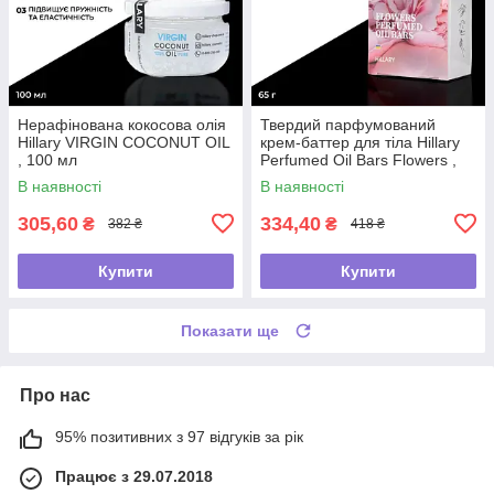
Нерафінована кокосова олія
Твердий парфумований
Hillary VIRGIN COCONUT OIL
крем-баттер для тіла Hillary
, 100 мл
Perfumed Oil Bars Flowers ,
65 г
В наявності
В наявності
305,60
334,40
₴
₴
382 ₴
418 ₴
Купити
Купити
Показати ще
Про нас
95% позитивних з 97 відгуків за рік
Працює з 29.07.2018