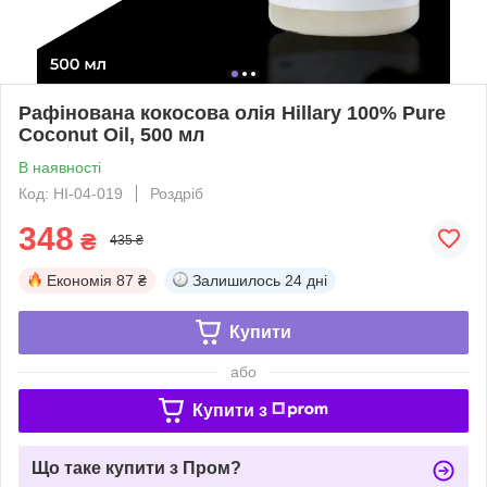
Рафінована кокосова олія Hillary 100% Pure
Coconut Oil, 500 мл
В наявності
Код: HI-04-019
Роздріб
348
₴
435 ₴
Економія
87 ₴
Залишилось
24 дні
Купити
або
Купити з
Що таке купити з Пром?