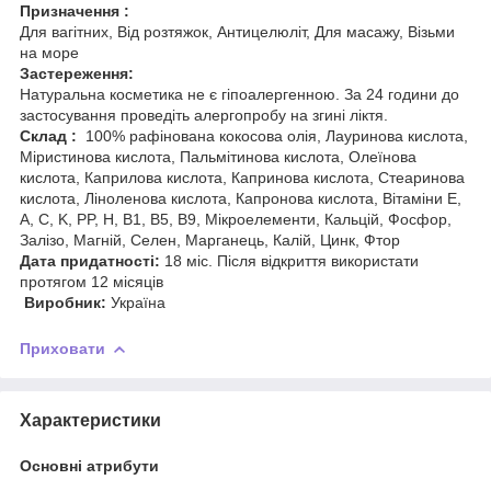
Призначення :
Для вагітних, Від розтяжок, Антицелюліт, Для масажу, Візьми
на море
Застереження:
Натуральна косметика не є гіпоалергенною. За 24 години до
застосування проведіть алергопробу на згині ліктя.
Склад :
100% рафінована кокосова олія, Лауринова кислота,
Міристинова кислота, Пальмітинова кислота, Олеїнова
кислота, Каприлова кислота, Капринова кислота, Стеаринова
кислота, Ліноленова кислота, Капронова кислота, Вітаміни Е,
А, С, K, PP, H, B1, B5, B9, Мікроелементи, Кальцій, Фосфор,
Залізо, Магній, Селен, Марганець, Калій, Цинк, Фтор
Дата придатності:
18 міс. Після відкриття використати
протягом 12 місяців
Виробник:
Україна
Приховати
Характеристики
Основні атрибути