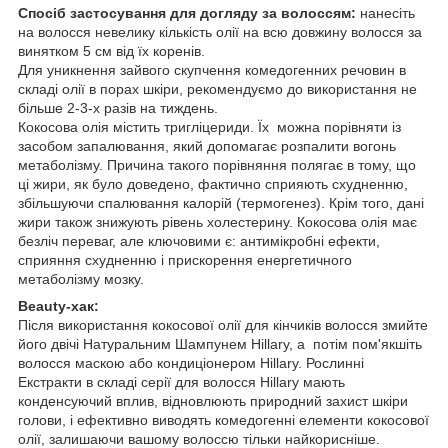
Спосіб застосування для догляду за волоссям:
нанесіть
на волосся невелику кількість олії на всю довжину волосся за
винятком 5 см від їх коренів.
Для уникнення зайвого скупчення комедогенних речовин в
складі олії в порах шкіри, рекомендуємо до використання не
більше 2-3-х разів на тиждень.
Кокосова олія містить тригліцериди. Їх можна порівняти із
засобом запалювання, який допомагає розпалити вогонь
метаболізму. Причина такого порівняння полягає в тому, що
ці жири, як було доведено, фактично сприяють схудненню,
збільшуючи спалювання калорій (термогенез). Крім того, дані
жири також знижують рівень холестерину. Кокосова олія має
безліч переваг, але ключовими є: антимікробні ефекти,
сприяння схудненню і прискорення енергетичного
метаболізму мозку.
Beauty-хак:
Після використання кокосової олії для кінчиків волосся змийте
його двічі Натуральним Шампунем Hillary, а потім пом'якшіть
волосся маскою або кондиціонером Hillary. Рослинні
Екстракти в складі серії для волосся Hillary мають
конденсуючий вплив, відновлюють природний захист шкіри
голови, і ефективно виводять комедогенні елементи кокосової
олії, залишаючи вашому волоссю тільки найкорисніше.