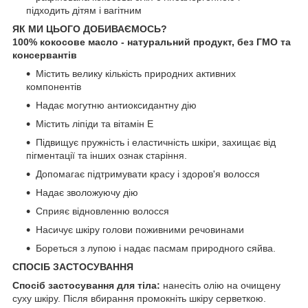
підходить дітям і вагітним
ЯК МИ ЦЬОГО ДОБИВАЄМОСЬ?
100% кокосове масло - натуральний продукт, без ГМО та
консервантів
Містить велику кількість природних активних
компонентів
Надає могутню антиоксидантну дію
Містить ліпіди та вітамін Е
Підвищує пружність і еластичність шкіри, захищає від
пігментації та інших ознак старіння.
Допомагає підтримувати красу і здоров'я волосся
Надає зволожуючу дію
Сприяє відновленню волосся
Насичує шкіру голови поживними речовинами
Бореться з лупою і надає пасмам природного сяйва.
СПОСІБ ЗАСТОСУВАННЯ
Спосіб застосування для тіла:
нанесіть олію на очищену
суху шкіру. Після вбирання промокніть шкіру серветкою.