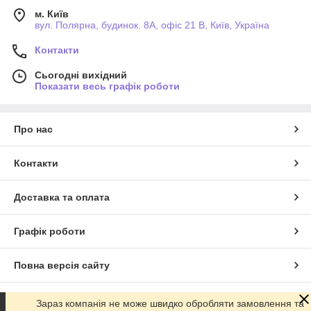
м. Київ
вул. Полярна, будинок. 8А, офіс 21 В, Київ, Україна
Контакти
Сьогодні вихідний
Показати весь графік роботи
Про нас
Контакти
Доставка та оплата
Графік роботи
Повна версія сайту
Сайт створено на маркетплейсі
Prom.ua
Зараз компанія не може швидко обробляти замовлення та