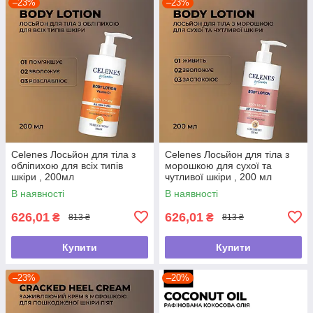
–23%
–23%
Celenes Лосьйон для тіла з
Celenes Лосьйон для тіла з
обліпихою для всіх типів
морошкою для сухої та
шкіри , 200мл
чутливої шкіри , 200 мл
В наявності
В наявності
626,01
626,01
₴
₴
813 ₴
813 ₴
Купити
Купити
–23%
–20%