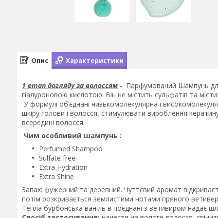
Опис
Характеристики
1 етап догляду за волоссям
- Парфумований Шампунь для
гіалуроновою кислотою. Він не містить сульфатів та місти
У формулі об’єднані низькомолекулярна і високомолекул
шкіру голови і волосся, стимулювати вироблення кератин
всередині волосся.
Чим особливий шампунь :
Perfumed Shampoo
Sulfate free
Extra Hydration
Extra Shine
Запах: фужерний та деревний. Чуттєвий аромат відкриваєт
потім розкривається землистими нотами пряного ветивер
Тепла бурбонська ваніль в поєднані з ветивиром надає ш
Спосіб застосування:
нанести на вологе волосся, спіни