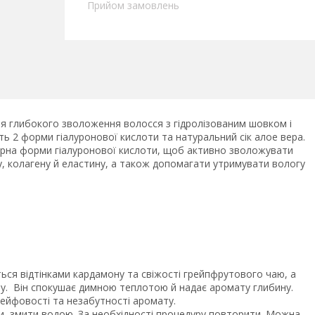
Прийом замовлень
 глибокого зволоження волосся з гідролізованим шовком і
ть 2 форми гіалуронової кислоти та натуральний сік алое вера.
ярна форми гіалуронової кислоти, щоб активно зволожувати
у, колагену й еластину, а також допомагати утримувати вологу
ься відтінками кардамону та свіжості грейпфрутового чаю, а
у. Він спокушає димною теплотою й надає аромату глибину.
лейфовості та незабутності аромату.
ти, змити водою. За необхідності процедуру повторити. Можна