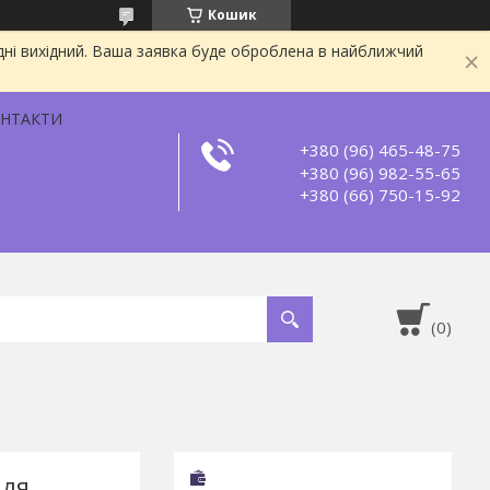
Кошик
дні вихідний. Ваша заявка буде оброблена в найближчий
НТАКТИ
+380 (96) 465-48-75
+380 (96) 982-55-65
+380 (66) 750-15-92
для