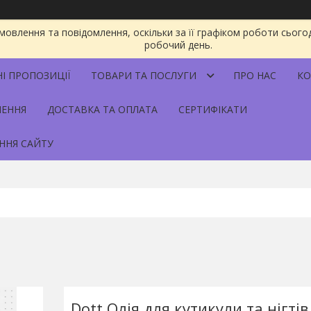
овлення та повідомлення, оскільки за її графіком роботи сього
робочий день.
НІ ПРОПОЗИЦІЇ
ТОВАРИ ТА ПОСЛУГИ
ПРО НАС
КО
НЕННЯ
ДОСТАВКА ТА ОПЛАТА
СЕРТИФІКАТИ
ННЯ САЙТУ
Dott Олія для кутикули та нігті