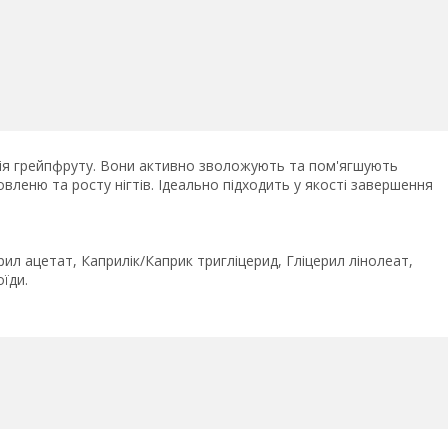
лія грейпфруту. Вони активно зволожують та пом'ягшують
новленю та росту нігтів. Ідеально підходить у якості завершення
ил ацетат, Каприлік/Каприк тригліцерид, Гліцерил лінолеат,
їди.