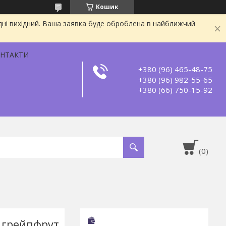
Кошик
дні вихідний. Ваша заявка буде оброблена в найближчий
НТАКТИ
+380 (96) 465-48-75
+380 (96) 982-55-65
+380 (66) 750-15-92
в грейпфрут