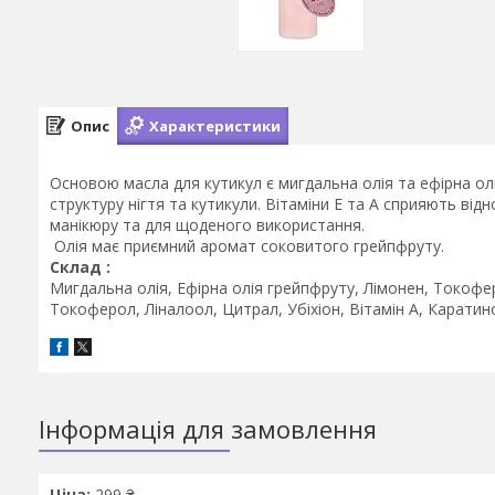
Опис
Характеристики
Основою масла для кутикул є мигдальна олія та ефірна о
структуру нігтя та кутикули. Вітаміни Е та А сприяють від
манікюру та для щоденого використання.
Олія має приємний аромат соковитого грейпфруту.
Склад :
Мигдальна олія, Ефірна олія грейпфруту, Лімонен, Токофер
Токоферол, Ліналоол, Цитрал, Убіхіон, Вітамін А, Каратино
Інформація для замовлення
Ціна:
299 ₴