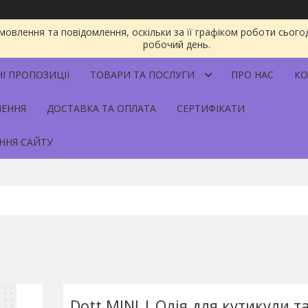
овлення та повідомлення, оскільки за її графіком роботи сього
робочий день.
НІ ПРОПОЗИЦІЇ
ТОВАРИ ТА ПОСЛУГИ
ПРО НАС
КО
НЕННЯ
ДОСТАВКА ТА ОПЛАТА
СЕРТИФІКАТИ
ННЯ САЙТУ
Dott MINI | Олія для кутикули та