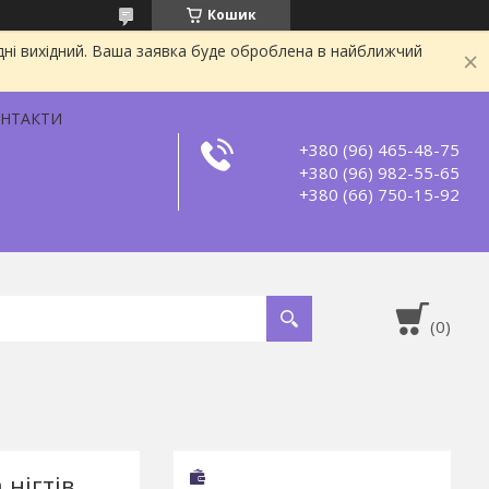
Кошик
дні вихідний. Ваша заявка буде оброблена в найближчий
НТАКТИ
+380 (96) 465-48-75
+380 (96) 982-55-65
+380 (66) 750-15-92
 нігтів