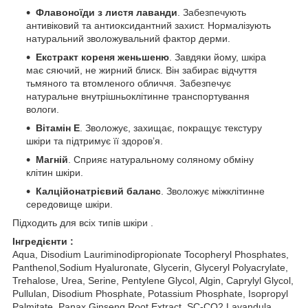
Флавоноїди з листя лаванди
. Забезпечують
антивіковий та антиоксидантний захист. Нормалізують
натуральний зволожувальний фактор дерми.
Екстракт кореня женьшеню
. Завдяки йому, шкіра
має сяючий, не жирний блиск. Він забирає відчуття
тьмяного та втомленого обличчя. Забезпечує
натуральне внутрішньоклітинне транспортування
вологи.
Вітамін Е
. Зволожує, захищає, покращує текстуру
шкіри та підтримує її здоровʼя.
Магній
. Сприяє натуральному соляному обміну
клітин шкіри.
Калційонатрієвий баланс
. Зволожує міжклітинне
середовище шкіри.
Підходить для всіх типів шкіри .
Інгредієнти :
Aqua, Disodium Lauriminodipropionate Tocopheryl Phosphates,
Panthenol,Sodium Hyaluronate, Glycerin, Glyceryl Polyacrylate,
Trehalose, Urea, Serine, Pentylene Glycol, Algin, Caprylyl Glycol,
Pullulan, Disodium Phosphate, Potassium Phosphate, Isopropyl
Palmitate, Panax Ginseng Root Extract, SC-CO2 Lavandula