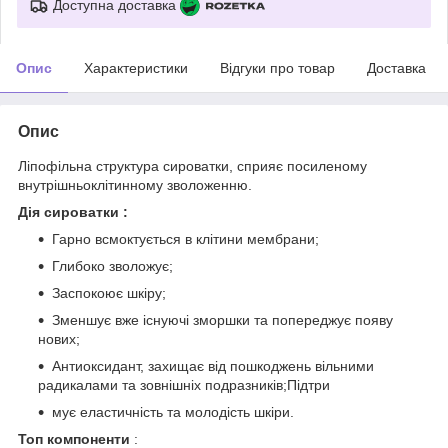
Доступна доставка
Опис
Характеристики
Відгуки про товар
Доставка
Опис
Ліпофільна структура сироватки, сприяє посиленому
внутрішньоклітинному зволоженню.
Дія сироватки :
Гарно всмоктується в клітини мембрани;
Глибоко зволожує;
Заспокоює шкіру;
Зменшує вже існуючі зморшки та попереджує появу
нових;
Антиоксидант, захищає від пошкоджень вільними
радикалами та зовнішніх подразників;Підтри
мує еластичність та молодість шкіри.
Топ компоненти
: