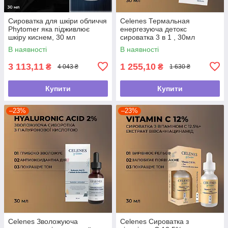
Сироватка для шкіри обличчя
Celenes Термальная
Phytomer яка підживлює
енергезуюча детокс
шкіру киснем, 30 мл
сироватка 3 в 1 , 30мл
В наявності
В наявності
3 113,11
1 255,10
₴
₴
4 043 ₴
1 630 ₴
Купити
Купити
–23%
–23%
Celenes Зволожуюча
Celenes Сироватка з