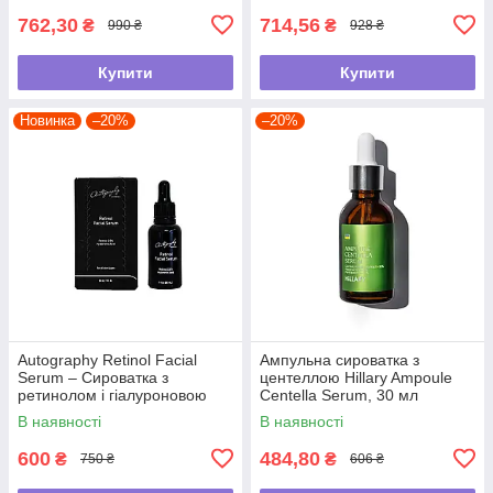
762,30
714,56
₴
₴
990 ₴
928 ₴
Купити
Купити
Новинка
–20%
–20%
Autography Retinol Facial
Ампульна сироватка з
Serum – Сироватка з
центеллою Hillary Ampoule
ретинолом і гіалуроновою
Centella Serum, 30 мл
кислотою, 30 мл
В наявності
В наявності
600
484,80
₴
₴
750 ₴
606 ₴