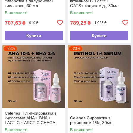
сиворотка з гіалуронової
вітаміном С 12.5%+
кислотою , 30 мл
OATS+ніацинамід , 30мл
В наявності
В наявності
707,63
789,25
₴
₴
919 ₴
1 025 ₴
Купити
Купити
–23%
–23%
Celenes Пілінг-сироватка з
кислотами AHA + BHA +
Celenes Сироватка з
LACTIC + ARCTIC CHAGA
ретинолом 1% , 30мл
MUSHROOM, що покращує
В наявності
В наявності
текстуру шкіри