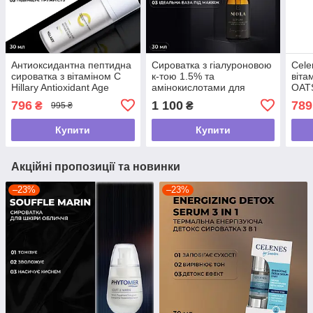
Антиоксидантна пептидна
Сироватка з гіалуроновою
Cele
сироватка з вітаміном С
к-тою 1.5% та
віта
Hillary Antioxidant Age
амінокислотами для
OATS
Reverse Serum 30+ , 30
обличчя Mola (30 мл)
796
1 100
789
₴
₴
995 ₴
мл
Купити
Купити
Акційні пропозиції та новинки
–23%
–23%