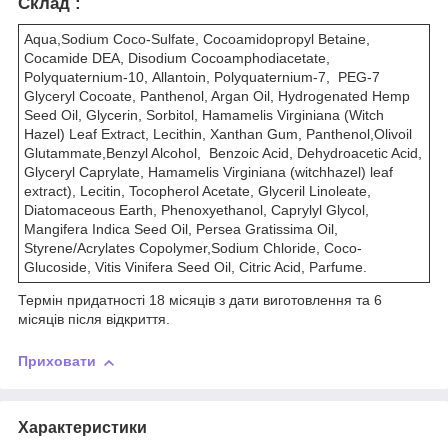
Склад :
Aqua,Sodium Coco-Sulfate, Cocoamidopropyl Betaine,
Cocamide DEA, Disodium Cocoamphodiacetate,
Polyquaternium-10, Аllantoin, Polyquaternium-7, PEG-7
Glyceryl Cocoate, Panthenol, Argan Oil, Hydrogenated Hemp
Seed Oil, Glycerin, Sorbitol, Hamamelis Virginiana (Witch
Hazel) Leaf Extract, Lecithin, Xanthan Gum, Panthenol,Olivoil
Glutammate,Benzyl Alcohol, Benzoic Acid, Dehydroacetic Acid,
Glyceryl Caprylate, Hamamelis Virginiana (witchhazel) leaf
extract), Lecitin, Tocopherol Acetate, Glyceril Linoleate,
Diatomaceous Earth, Phenoxyethanol, Caprylyl Glycol,
Mangifera Indica Seed Oil, Persea Gratissima Oil,
Styrene/Acrylates Copolymer,Sodium Сhloride, Coco-
Glucoside, Vitis Vinifera Seed Oil, Citric Acid, Parfume.
Термін придатності 18 місяців з дати виготовлення та 6
місяців після відкриття.
Приховати
Характеристики