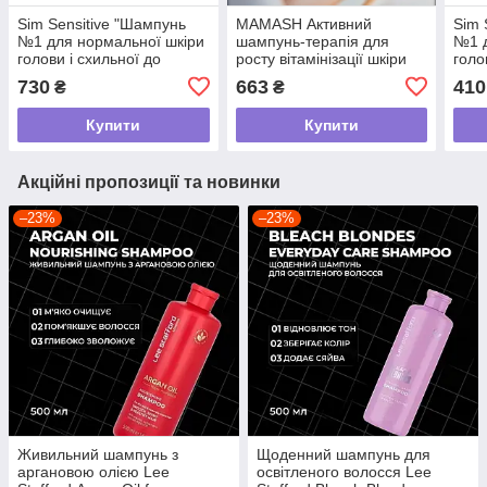
Sim Sensitive "Шампунь
MAMASH Активний
Sim 
№1 для нормальної шкіри
шампунь-терапія для
№1 д
голови і схильної до
росту вітамінізації шкіри
голо
жирності ./S4 1 Special
голови та волосся з
жирн
730
663
410
₴
₴
Shampoo
Мультивітамінним
Sha
комплексом
Купити
Купити
Акційні пропозиції та новинки
–23%
–23%
Живильний шампунь з
Щоденний шампунь для
аргановою олією Lee
освітленого волосся Lee