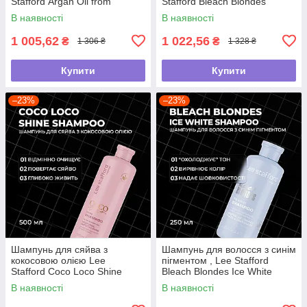
Stafford Argan Oil from
Stafford Bleach Blondes
Morocco Nourishing Shampoo,
Everyday Care Shampoo, 500
В наявності
В наявності
500 мл
мл
1 005,62
1 022,56
₴
₴
1 306 ₴
1 328 ₴
Купити
Купити
–23%
–23%
Шампунь для сяйва з
Шампунь для волосся з синім
кокосовою олією Lee
пігментом , Lee Stafford
Stafford Coco Loco Shine
Bleach Blondes Ice White
Shampoo, 500 мл
Toning Shampoo ,250мл
В наявності
В наявності