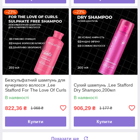
–23%
–23%
Безсульфатний шампунь для
кучерявого волосся ,Lee
Сухий шампунь ,Lee Stafford
Stafford For The Love Of Curls
Dry Shampoo,200мл
Shampoo,250мл
В наявності
В наявності
822,36
906,29
₴
₴
1 068 ₴
1 177 ₴
Купити
Купити
Показати ще