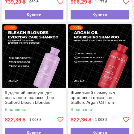
739,20
906,29
₴
₴
960 ₴
1 177 ₴
Купити
Купити
–23%
–23%
Щоденний шампунь для
Живильний шампунь з
освітленого волосся ,Lee
аргановою олією ,Lee
Stafford Bleach Blondes
Stafford Argan Oil from
,250мл
Morocco Nourishing Shampoo
В наявності
В наявності
,250мл
822,36
822,36
₴
₴
1 068 ₴
1 068 ₴
Купити
Купити