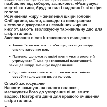
позбавляє від себореї, заспокоює. «Розпушує»
мертві клітини, бруд та пил і видаляє їх зі шкіри
голови.
Розчинення жиру + живлення шкіри голови
Олії аргани, манго, авокадо та виноградних
кісточок є джерелами незамінних жирних
кислот, мають зволожуючу та живильну дію для
шкіри голови.
Заспокоєння після інтенсивного очищення
Алантоїн заспокоює, пом’якшує, захищає шкіру,
сприяє загоєнню ран.
Пантенол допомагає шкірі притягувати вологу й
утримувати її, має протизапальні властивості,
захищає шкіру, зменшує подразнення.
Гідролізована олія коноплі заспокоює, знімає
.
свербіж та лущення шкіри голови
Спосіб застосування
Нанести шампунь на вологе волосся,
масажувати його до утворення піни, змити
водою. Повторити двічі для кращого очищення
шкіри голови.