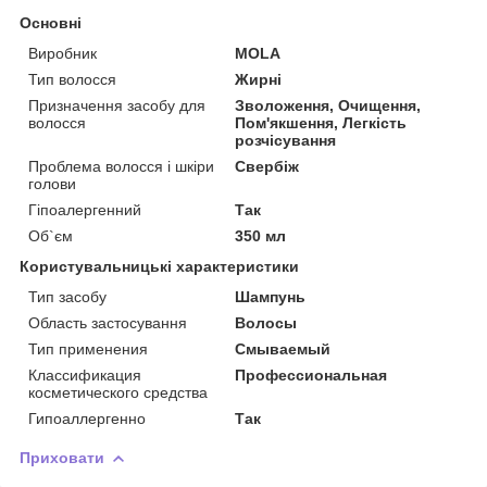
Основні
Виробник
MOLA
Тип волосся
Жирні
Призначення засобу для
Зволоження, Очищення,
волосся
Пом'якшення, Легкість
розчісування
Проблема волосся і шкіри
Свербіж
голови
Гіпоалергенний
Так
Об`єм
350 мл
Користувальницькі характеристики
Тип засобу
Шампунь
Область застосування
Волосы
Тип применения
Смываемый
Классификация
Профессиональная
косметического средства
Гипоаллергенно
Так
Приховати