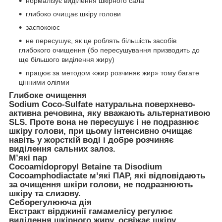
нормалізує виділення шкірного сала
глибоко очищає шкіру голови
заспокоює
не пересушує, як це роблять більшість засобів
глибокого очищення (бо пересушування призводить до
ще більшого виділення жиру)
працює за методом «жир розчиняє жир» тому багате
цінними оліями
Глибоке очищення
Sodium Coco-Sulfate натуральна поверхнево-
активна речовина, яку вважають альтернативою
SLS. Проте вона не пересушує і не подразнює
шкіру голови, при цьому інтенсивно очищає
навіть у жорсткій воді і добре розчиняє
виділення сальних залоз.
М’які пар
Cocoamidopropyl Betaine та Disodium
Cocoamphodiactate м’які ПАР, які відповідають
за очищення шкіри голови, не подразнюють
шкіру та слизову.
Себорегулююча дія
Екстракт вірджинії гамамелісу регулює
виділення шкірного жиру, освіжає шкіру,